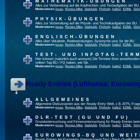
MATHEMATIK-ÜBUNGEN
Alles zur Vorbereitung auf die Kopfrechen- und Textaufgaben der BU.
Moderatoren
jonas
,
Romeo.Mike
,
blablubb
,
FlyAndy
,
hallo2
,
EDML
,
Sich
PHYSIK-ÜBUNGEN
Alles zur Vorbereitung auf die Physik- und Technikaufgaben der BU.
Moderatoren
jonas
,
Romeo.Mike
,
blablubb
,
FlyAndy
,
hallo2
,
EDML
,
Sich
ENGLISCH-ÜBUNGEN
Alles über Vokabeln, Redewendungen, Synonyme usw. für die BU
Moderatoren
jonas
,
Romeo.Mike
,
blablubb
,
FlyAndy
,
hallo2
,
EDML
,
Sich
TEST- UND INFOTAG-TER
Hier können (natürlich auch anonym) Die Termine Ihrer anstehenden Te
selben Tag BU / FQ haben, wie Sie.
Moderatoren
jonas
,
Romeo.Mike
,
blablubb
,
FlyAndy
,
hallo2
,
EDML
,
Sich
Ready Entries (Lufthansa, Eurowings
ALLGEMEINES
Allgemeine Diskussionen aus der Ready-Entry-Welt, z.B. ATPL-Frag
Moderatoren
jonas
,
Romeo.Mike
,
blablubb
,
FlyAndy
,
hallo2
,
EDML
,
Sich
DLR-TEST (GU UND FU)
Grunduntersuchung und Firmenuntersuchung für Ready Entries bei
Moderatoren
jonas
,
Romeo.Mike
,
blablubb
,
FlyAndy
,
hallo2
,
EDML
,
Sich
EUROWINGS-BQ UND WEIT
Ready Entries bei Eurowings (Interpersonal-Test / Basic Qualification