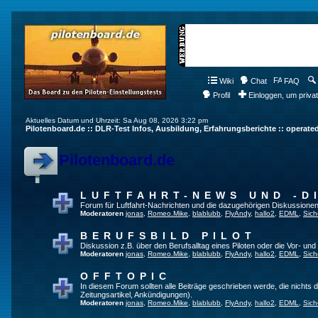
Wiki
Chat
FAQ
Profil
Einloggen, um priva
Aktuelles Datum und Uhrzeit: Sa Aug 08, 2026 3:22 pm
Pilotenboard.de :: DLR-Test Infos, Ausbildung, Erfahrungsberichte :: operate
Pilotenboard.de
LUFTFAHRT-NEWS UND -D
Forum für Luftfahrt-Nachrichten und die dazugehörigen Diskussionen
Moderatoren
jonas
,
Romeo.Mike
,
blablubb
,
FlyAndy
,
hallo2
,
EDML
,
Sich
BERUFSBILD PILOT
Diskussion z.B. über den Berufsalltag eines Piloten oder die Vor- und
Moderatoren
jonas
,
Romeo.Mike
,
blablubb
,
FlyAndy
,
hallo2
,
EDML
,
Sich
OFFTOPIC
In diesem Forum sollten alle Beiträge geschrieben werde, die nichts d
Zeitungsartikel, Ankündigungen).
Moderatoren
jonas
,
Romeo.Mike
,
blablubb
,
FlyAndy
,
hallo2
,
EDML
,
Sich