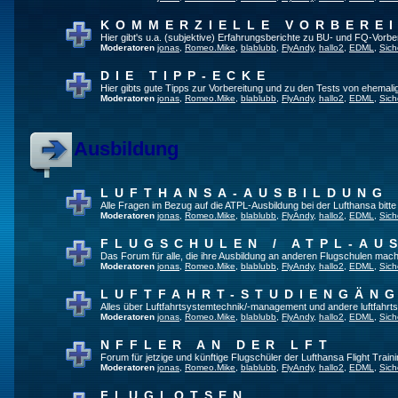
KOMMERZIELLE VORBERE
Hier gibt's u.a. (subjektive) Erfahrungsberichte zu BU- und FQ-Vorb
Moderatoren
jonas
,
Romeo.Mike
,
blablubb
,
FlyAndy
,
hallo2
,
EDML
,
Sich
DIE TIPP-ECKE
Hier gibts gute Tipps zur Vorbereitung und zu den Tests von ehemal
Moderatoren
jonas
,
Romeo.Mike
,
blablubb
,
FlyAndy
,
hallo2
,
EDML
,
Sich
Ausbildung
LUFTHANSA-AUSBILDUNG
Alle Fragen im Bezug auf die ATPL-Ausbildung bei der Lufthansa bitte h
Moderatoren
jonas
,
Romeo.Mike
,
blablubb
,
FlyAndy
,
hallo2
,
EDML
,
Sich
FLUGSCHULEN / ATPL-AU
Das Forum für alle, die ihre Ausbildung an anderen Flugschulen mach
Moderatoren
jonas
,
Romeo.Mike
,
blablubb
,
FlyAndy
,
hallo2
,
EDML
,
Sich
LUFTFAHRT-STUDIENGÄN
Alles über Luftfahrtsystemtechnik/-management und andere luftfahrt
Moderatoren
jonas
,
Romeo.Mike
,
blablubb
,
FlyAndy
,
hallo2
,
EDML
,
Sich
NFFLER AN DER LFT
Forum für jetzige und künftige Flugschüler der Lufthansa Flight Train
Moderatoren
jonas
,
Romeo.Mike
,
blablubb
,
FlyAndy
,
hallo2
,
EDML
,
Sich
FLUGLOTSEN