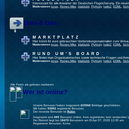
Interessant für alle Anwärter der Deutschen Flugsicherung. Ein neue
Moderatoren
jonas
,
Romeo.Mike
,
blablubb
,
FlyAndy
,
hallo2
,
EDML
,
Sich
Dies & Das
MARKTPLATZ
Hier könnt ihr eure gebrauchten Vorbereitungsmaterialien zum Verkau
Moderatoren
jonas
,
Romeo.Mike
,
blablubb
,
FlyAndy
,
hallo2
,
EDML
,
Sich
RUND UM'S BOARD
Hier findet man Organisatorisches sowie technische Fragen und Ant
Moderatoren
jonas
,
Romeo.Mike
,
blablubb
,
FlyAndy
,
hallo2
,
EDML
,
Sich
Alle Foren als gelesen markieren
Wer ist online?
Unsere Benutzer haben insgesamt
433066
Beiträge geschrieben.
Wir haben
93892
registrierte Benutzer.
Der neueste Benutzer ist
Rubin
.
Insgesamt sind
665
Benutzer online: Kein registrierter, kein versteckte
Der Rekord liegt bei
18470
Benutzern am Di Apr 07, 2026 12:30 am.
Registrierte Benutzer: Keine