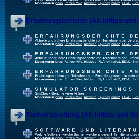
Moderatoren
jonas
,
Romeo.Mike
,
blablubb
,
FlyAndy
,
hallo2
,
EDML
,
Sich
Erfahrungsberichte (Ab Initios und
ERFAHRUNGSBERICHTE DE
Aktuelle und frühere Erfahrungsberichte von Teilnehmern der Beruf
Moderatoren
jonas
,
Romeo.Mike
,
blablubb
,
FlyAndy
,
hallo2
,
EDML
,
Sich
ERFAHRUNGSBERICHTE DE
Aktuelle und frühere Erfahrungsberichte von Teilnehmern der Firmenq
Moderatoren
jonas
,
Romeo.Mike
,
blablubb
,
FlyAndy
,
hallo2
,
EDML
,
Sich
ERFAHRUNGSBERICHTE A
Erfahrungsberichte von Teilnehmern an Einstellungstests, die nicht
Moderatoren
jonas
,
Romeo.Mike
,
blablubb
,
FlyAndy
,
hallo2
,
EDML
,
Sich
SIMULATOR SCREENINGS
SimCheck-Berichte vieler Airlines
Moderatoren
jonas
,
Romeo.Mike
,
blablubb
,
FlyAndy
,
hallo2
,
EDML
,
Sich
Testvorbereitung (Ab Initios und Re
SOFTWARE UND LITERATU
Welche Software, welche Bücher, welche anderen Hilfsmittel sind zu
Moderatoren
jonas
,
Romeo.Mike
,
blablubb
,
FlyAndy
,
hallo2
,
EDML
,
Sich