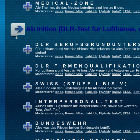
MEDICAL-ZONE
Alle Themen, die das Medical betreffen, sind hier zu finden.
Moderatoren
jonas
,
Romeo.Mike
,
blablubb
,
FlyAndy
,
hallo2
,
EDML
,
Sich
Ab Initios (DLR-Test für Lufthansa, 
DLR BERUFSGRUNDUNTER
Für Lufthansa und Austrian Airlines: Hier erfahren sie alles über die
stellen!
Moderatoren
jonas
,
Romeo.Mike
,
blablubb
,
FlyAndy
,
hallo2
,
EDML
,
Sich
DLR FIRMENQUALIFIKATI
Für Lufthansa und Austrian Airlines: Alle Fragen und Antworten zur Fi
Moderatoren
jonas
,
Romeo.Mike
,
blablubb
,
FlyAndy
,
hallo2
,
EDML
,
Sich
SWISS (STUFE I BIS V)
Alles rund um den Einstellungstest für Ab Initios bei Swiss
Moderatoren
jonas
,
Romeo.Mike
,
blablubb
,
FlyAndy
,
hallo2
,
EDML
,
Sich
INTERPERSONAL-TEST
Airlines und Flugschulen mit Interpersonal-Test, sowie alle weiteren 
Test, Weiß-Test)
Moderatoren
jonas
,
Romeo.Mike
,
blablubb
,
FlyAndy
,
hallo2
,
EDML
,
Sich
BUNDESWEHR
Alles was das Fliegen bei der Bundeswehr betrifft
Moderatoren
jonas
,
Romeo.Mike
,
blablubb
,
FlyAndy
,
hallo2
,
EDML
,
Sich