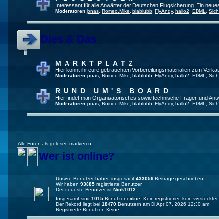
Interessant für alle Anwärter der Deutschen Flugsicherung. Ein neue
Moderatoren
jonas
,
Romeo.Mike
,
blablubb
,
FlyAndy
,
hallo2
,
EDML
,
Sich
Dies & Das
MARKTPLATZ
Hier könnt ihr eure gebrauchten Vorbereitungsmaterialien zum Verkau
Moderatoren
jonas
,
Romeo.Mike
,
blablubb
,
FlyAndy
,
hallo2
,
EDML
,
Sich
RUND UM'S BOARD
Hier findet man Organisatorisches sowie technische Fragen und Ant
Moderatoren
jonas
,
Romeo.Mike
,
blablubb
,
FlyAndy
,
hallo2
,
EDML
,
Sich
Alle Foren als gelesen markieren
Wer ist online?
Unsere Benutzer haben insgesamt
433059
Beiträge geschrieben.
Wir haben
93885
registrierte Benutzer.
Der neueste Benutzer ist
Nick1012
.
Insgesamt sind
1015
Benutzer online: Kein registrierter, kein versteck
Der Rekord liegt bei
18470
Benutzern am Di Apr 07, 2026 12:30 am.
Registrierte Benutzer: Keine