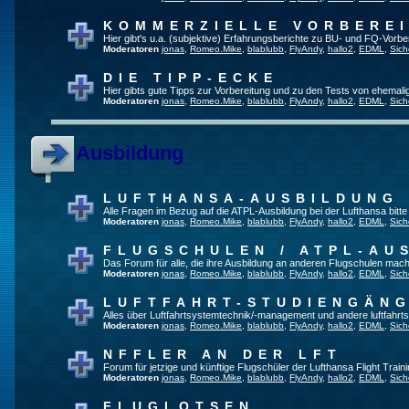
KOMMERZIELLE VORBERE
Hier gibt's u.a. (subjektive) Erfahrungsberichte zu BU- und FQ-Vorb
Moderatoren
jonas
,
Romeo.Mike
,
blablubb
,
FlyAndy
,
hallo2
,
EDML
,
Sich
DIE TIPP-ECKE
Hier gibts gute Tipps zur Vorbereitung und zu den Tests von ehemal
Moderatoren
jonas
,
Romeo.Mike
,
blablubb
,
FlyAndy
,
hallo2
,
EDML
,
Sich
Ausbildung
LUFTHANSA-AUSBILDUNG
Alle Fragen im Bezug auf die ATPL-Ausbildung bei der Lufthansa bitte h
Moderatoren
jonas
,
Romeo.Mike
,
blablubb
,
FlyAndy
,
hallo2
,
EDML
,
Sich
FLUGSCHULEN / ATPL-AU
Das Forum für alle, die ihre Ausbildung an anderen Flugschulen mach
Moderatoren
jonas
,
Romeo.Mike
,
blablubb
,
FlyAndy
,
hallo2
,
EDML
,
Sich
LUFTFAHRT-STUDIENGÄN
Alles über Luftfahrtsystemtechnik/-management und andere luftfahrt
Moderatoren
jonas
,
Romeo.Mike
,
blablubb
,
FlyAndy
,
hallo2
,
EDML
,
Sich
NFFLER AN DER LFT
Forum für jetzige und künftige Flugschüler der Lufthansa Flight Train
Moderatoren
jonas
,
Romeo.Mike
,
blablubb
,
FlyAndy
,
hallo2
,
EDML
,
Sich
FLUGLOTSEN