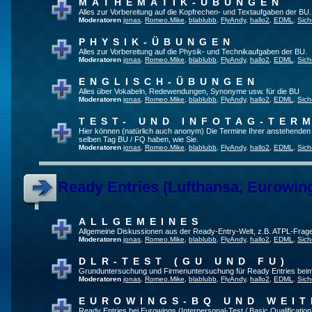
MATHEMATIK-ÜBUNGEN
Alles zur Vorbereitung auf die Kopfrechen- und Textaufgaben der BU.
Moderatoren
jonas
,
Romeo.Mike
,
blablubb
,
FlyAndy
,
hallo2
,
EDML
,
Sich
PHYSIK-ÜBUNGEN
Alles zur Vorbereitung auf die Physik- und Technikaufgaben der BU.
Moderatoren
jonas
,
Romeo.Mike
,
blablubb
,
FlyAndy
,
hallo2
,
EDML
,
Sich
ENGLISCH-ÜBUNGEN
Alles über Vokabeln, Redewendungen, Synonyme usw. für die BU
Moderatoren
jonas
,
Romeo.Mike
,
blablubb
,
FlyAndy
,
hallo2
,
EDML
,
Sich
TEST- UND INFOTAG-TER
Hier können (natürlich auch anonym) Die Termine Ihrer anstehenden Te
selben Tag BU / FQ haben, wie Sie.
Moderatoren
jonas
,
Romeo.Mike
,
blablubb
,
FlyAndy
,
hallo2
,
EDML
,
Sich
Ready Entries (Lufthansa, Eurowings
ALLGEMEINES
Allgemeine Diskussionen aus der Ready-Entry-Welt, z.B. ATPL-Frag
Moderatoren
jonas
,
Romeo.Mike
,
blablubb
,
FlyAndy
,
hallo2
,
EDML
,
Sich
DLR-TEST (GU UND FU)
Grunduntersuchung und Firmenuntersuchung für Ready Entries bei
Moderatoren
jonas
,
Romeo.Mike
,
blablubb
,
FlyAndy
,
hallo2
,
EDML
,
Sich
EUROWINGS-BQ UND WEIT
Ready Entries bei Eurowings (Interpersonal-Test / Basic Qualification