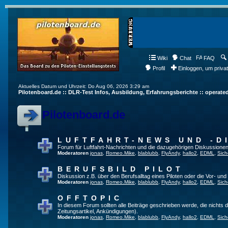
Wiki
Chat
FAQ
Profil
Einloggen, um priva
Aktuelles Datum und Uhrzeit: Do Aug 06, 2026 3:29 am
Pilotenboard.de :: DLR-Test Infos, Ausbildung, Erfahrungsberichte :: operate
Pilotenboard.de
LUFTFAHRT-NEWS UND -D
Forum für Luftfahrt-Nachrichten und die dazugehörigen Diskussionen
Moderatoren
jonas
,
Romeo.Mike
,
blablubb
,
FlyAndy
,
hallo2
,
EDML
,
Sich
BERUFSBILD PILOT
Diskussion z.B. über den Berufsalltag eines Piloten oder die Vor- und
Moderatoren
jonas
,
Romeo.Mike
,
blablubb
,
FlyAndy
,
hallo2
,
EDML
,
Sich
OFFTOPIC
In diesem Forum sollten alle Beiträge geschrieben werde, die nichts d
Zeitungsartikel, Ankündigungen).
Moderatoren
jonas
,
Romeo.Mike
,
blablubb
,
FlyAndy
,
hallo2
,
EDML
,
Sich