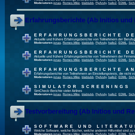
Moderatoren
jonas
,
Romeo.Mike
,
blablubb
,
FlyAndy
,
hallo2
,
EDML
,
Sich
Erfahrungsberichte (Ab Initios und
ERFAHRUNGSBERICHTE DE
Aktuelle und frühere Erfahrungsberichte von Teilnehmern der Beruf
Moderatoren
jonas
,
Romeo.Mike
,
blablubb
,
FlyAndy
,
hallo2
,
EDML
,
Sich
ERFAHRUNGSBERICHTE DE
Aktuelle und frühere Erfahrungsberichte von Teilnehmern der Firmenq
Moderatoren
jonas
,
Romeo.Mike
,
blablubb
,
FlyAndy
,
hallo2
,
EDML
,
Sich
ERFAHRUNGSBERICHTE A
Erfahrungsberichte von Teilnehmern an Einstellungstests, die nicht
Moderatoren
jonas
,
Romeo.Mike
,
blablubb
,
FlyAndy
,
hallo2
,
EDML
,
Sich
SIMULATOR SCREENINGS
SimCheck-Berichte vieler Airlines
Moderatoren
jonas
,
Romeo.Mike
,
blablubb
,
FlyAndy
,
hallo2
,
EDML
,
Sich
Testvorbereitung (Ab Initios und Re
SOFTWARE UND LITERATU
Welche Software, welche Bücher, welche anderen Hilfsmittel sind zu
Moderatoren
jonas
,
Romeo.Mike
,
blablubb
,
FlyAndy
,
hallo2
,
EDML
,
Sich