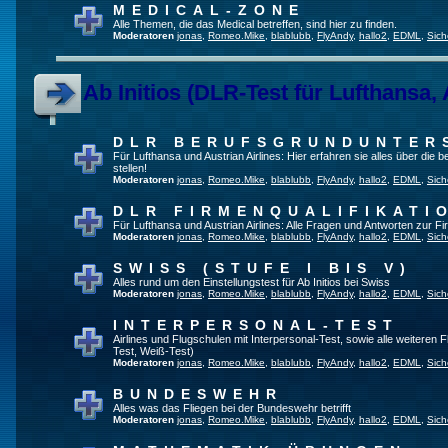
MEDICAL-ZONE
Alle Themen, die das Medical betreffen, sind hier zu finden.
Moderatoren
jonas
,
Romeo.Mike
,
blablubb
,
FlyAndy
,
hallo2
,
EDML
,
Sich
Ab Initios (DLR-Test für Lufthansa, 
DLR BERUFSGRUNDUNTER
Für Lufthansa und Austrian Airlines: Hier erfahren sie alles über die
stellen!
Moderatoren
jonas
,
Romeo.Mike
,
blablubb
,
FlyAndy
,
hallo2
,
EDML
,
Sich
DLR FIRMENQUALIFIKATI
Für Lufthansa und Austrian Airlines: Alle Fragen und Antworten zur Fi
Moderatoren
jonas
,
Romeo.Mike
,
blablubb
,
FlyAndy
,
hallo2
,
EDML
,
Sich
SWISS (STUFE I BIS V)
Alles rund um den Einstellungstest für Ab Initios bei Swiss
Moderatoren
jonas
,
Romeo.Mike
,
blablubb
,
FlyAndy
,
hallo2
,
EDML
,
Sich
INTERPERSONAL-TEST
Airlines und Flugschulen mit Interpersonal-Test, sowie alle weiteren 
Test, Weiß-Test)
Moderatoren
jonas
,
Romeo.Mike
,
blablubb
,
FlyAndy
,
hallo2
,
EDML
,
Sich
BUNDESWEHR
Alles was das Fliegen bei der Bundeswehr betrifft
Moderatoren
jonas
,
Romeo.Mike
,
blablubb
,
FlyAndy
,
hallo2
,
EDML
,
Sich