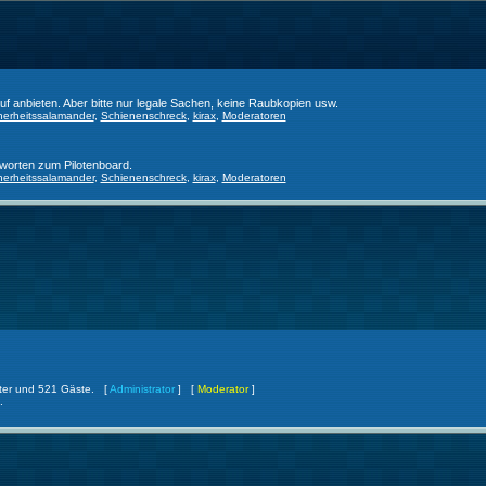
f anbieten. Aber bitte nur legale Sachen, keine Raubkopien usw.
herheitssalamander
,
Schienenschreck
,
kirax
,
Moderatoren
worten zum Pilotenboard.
herheitssalamander
,
Schienenschreck
,
kirax
,
Moderatoren
ckter und 521 Gäste. [
Administrator
] [
Moderator
]
.