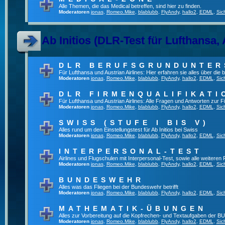
Alle Themen, die das Medical betreffen, sind hier zu finden.
Moderatoren
jonas
,
Romeo.Mike
,
blablubb
,
FlyAndy
,
hallo2
,
EDML
,
Sic
Ab Initios (DLR-Test für Lufthansa, 
DLR BERUFSGRUNDUNTE
Für Lufthansa und Austrian Airlines: Hier erfahren sie alles über die
Moderatoren
jonas
,
Romeo.Mike
,
blablubb
,
FlyAndy
,
hallo2
,
EDML
,
Sic
DLR FIRMENQUALIFIKATI
Für Lufthansa und Austrian Airlines: Alle Fragen und Antworten zur F
Moderatoren
jonas
,
Romeo.Mike
,
blablubb
,
FlyAndy
,
hallo2
,
EDML
,
Sic
SWISS (STUFE I BIS V)
Alles rund um den Einstellungstest für Ab Initios bei Swiss
Moderatoren
jonas
,
Romeo.Mike
,
blablubb
,
FlyAndy
,
hallo2
,
EDML
,
Sic
INTERPERSONAL-TEST
Airlines und Flugschulen mit Interpersonal-Test, sowie alle weiteren
Moderatoren
jonas
,
Romeo.Mike
,
blablubb
,
FlyAndy
,
hallo2
,
EDML
,
Sic
BUNDESWEHR
Alles was das Fliegen bei der Bundeswehr betrifft
Moderatoren
jonas
,
Romeo.Mike
,
blablubb
,
FlyAndy
,
hallo2
,
EDML
,
Sic
MATHEMATIK-ÜBUNGEN
Alles zur Vorbereitung auf die Kopfrechen- und Textaufgaben der BU
Moderatoren
jonas
,
Romeo.Mike
,
blablubb
,
FlyAndy
,
hallo2
,
EDML
,
Sic