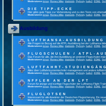
Moderatoren
jonas
,
Romeo.Mike
,
blablubb
,
FlyAndy
,
hallo2
,
EDML
,
Sic
DIE TIPP-ECKE
Hier gibts gute Tipps zur Vorbereitung und zu den Tests von ehema
Moderatoren
jonas
,
Romeo.Mike
,
blablubb
,
FlyAndy
,
hallo2
,
EDML
,
Sic
Ausbildung
LUFTHANSA-AUSBILDUNG
Alle Fragen im Bezug auf die ATPL-Ausbildung bei der Lufthansa bitte 
Moderatoren
jonas
,
Romeo.Mike
,
blablubb
,
FlyAndy
,
hallo2
,
EDML
,
Sic
FLUGSCHULEN / ATPL-AU
Das Forum für alle, die ihre Ausbildung an anderen Flugschulen mac
Moderatoren
jonas
,
Romeo.Mike
,
blablubb
,
FlyAndy
,
hallo2
,
EDML
,
Sic
LUFTFAHRT-STUDIENGÄN
Alles über Luftfahrtsystemtechnik/-management und andere luftfahr
Moderatoren
jonas
,
Romeo.Mike
,
blablubb
,
FlyAndy
,
hallo2
,
EDML
,
Sic
NFFLER AN DER LFT
Forum für jetzige und künftige Flugschüler der Lufthansa Flight Train
Moderatoren
jonas
,
Romeo.Mike
,
blablubb
,
FlyAndy
,
hallo2
,
EDML
,
Sic
FLUGLOTSEN
Interessant für alle Anwärter der Deutschen Flugsicherung. Ein neu
Moderatoren
jonas
,
Romeo.Mike
,
blablubb
,
FlyAndy
,
hallo2
,
EDML
,
Sic