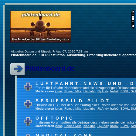
Aktuelles Datum und Uhrzeit: Fr Aug 07, 2026 7:33 am
Pilotenboard.de :: DLR-Test Infos, Ausbildung, Erfahrungsberichte :: operate
Pilotenboard.de
LUFTFAHRT-NEWS UND -D
Forum für Luftfahrt-Nachrichten und die dazugehörigen Diskussione
Moderatoren
jonas
,
Romeo.Mike
,
blablubb
,
FlyAndy
,
hallo2
,
EDML
,
Sic
BERUFSBILD PILOT
Diskussion z.B. über den Berufsalltag eines Piloten oder die Vor- und
Moderatoren
jonas
,
Romeo.Mike
,
blablubb
,
FlyAndy
,
hallo2
,
EDML
,
Sic
OFFTOPIC
In diesem Forum sollten alle Beiträge geschrieben werde, die nichts 
Moderatoren
jonas
,
Romeo.Mike
,
blablubb
,
FlyAndy
,
hallo2
,
EDML
,
Sic
MEDICAL-ZONE