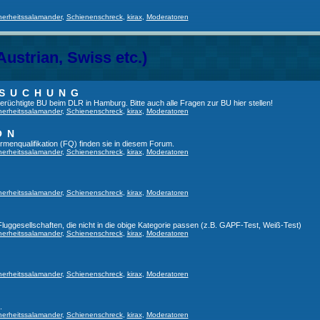
herheitssalamander
,
Schienenschreck
,
kirax
,
Moderatoren
Austrian, Swiss etc.)
RSUCHUNG
 berüchtigte BU beim DLR in Hamburg. Bitte auch alle Fragen zur BU hier stellen!
herheitssalamander
,
Schienenschreck
,
kirax
,
Moderatoren
ON
irmenqualifikation (FQ) finden sie in diesem Forum.
herheitssalamander
,
Schienenschreck
,
kirax
,
Moderatoren
herheitssalamander
,
Schienenschreck
,
kirax
,
Moderatoren
 Fluggesellschaften, die nicht in die obige Kategorie passen (z.B. GAPF-Test, Weiß-Test)
herheitssalamander
,
Schienenschreck
,
kirax
,
Moderatoren
herheitssalamander
,
Schienenschreck
,
kirax
,
Moderatoren
.
herheitssalamander
,
Schienenschreck
,
kirax
,
Moderatoren