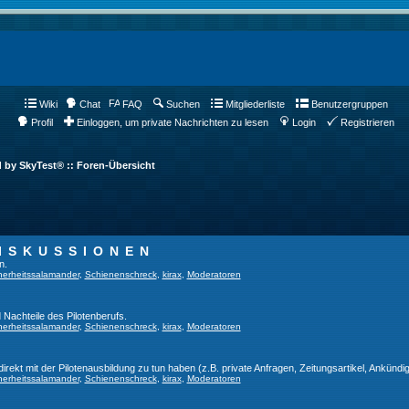
Wiki
Chat
FAQ
Suchen
Mitgliederliste
Benutzergruppen
Profil
Einloggen, um private Nachrichten zu lesen
Login
Registrieren
d by SkyTest® :: Foren-Übersicht
ISKUSSIONEN
n.
herheitssalamander
,
Schienenschreck
,
kirax
,
Moderatoren
 Nachteile des Pilotenberufs.
herheitssalamander
,
Schienenschreck
,
kirax
,
Moderatoren
direkt mit der Pilotenausbildung zu tun haben (z.B. private Anfragen, Zeitungsartikel, Ankündi
herheitssalamander
,
Schienenschreck
,
kirax
,
Moderatoren