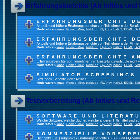
Erfahrungsberichte (Ab Initios und
ERFAHRUNGSBERICHTE D
Aktuelle und frühere Erfahrungsberichte von Teilnehmern der Beru
Moderatoren
jonas
,
Romeo.Mike
,
blablubb
,
FlyAndy
,
hallo2
,
EDML
,
Sic
ERFAHRUNGSBERICHTE D
Aktuelle und frühere Erfahrungsberichte von Teilnehmern der Firmen
Moderatoren
jonas
,
Romeo.Mike
,
blablubb
,
FlyAndy
,
hallo2
,
EDML
,
Sic
ERFAHRUNGSBERICHTE A
Erfahrungsberichte von Teilnehmern an Einstellungstests, die nich
Moderatoren
jonas
,
Romeo.Mike
,
blablubb
,
FlyAndy
,
hallo2
,
EDML
,
Sic
SIMULATOR SCREENINGS
SimCheck-Berichte vieler Airlines
Moderatoren
jonas
,
Romeo.Mike
,
blablubb
,
FlyAndy
,
hallo2
,
EDML
,
Sic
Testvorbereitung (Ab Initios und Re
SOFTWARE UND LITERAT
Welche Software, welche Bücher, welche anderen Hilfsmittel sind z
Moderatoren
jonas
,
Romeo.Mike
,
blablubb
,
FlyAndy
,
hallo2
,
EDML
,
Sic
KOMMERZIELLE VORBERE
Hier gibt's u.a. (subjektive) Erfahrungsberichte zu BU- und FQ-Vor