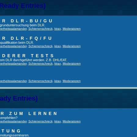
 Ready Entries)
ER DLR-BU/GU
fsgrunduntersuchung beim DLR.
herheitssalamander
,
Schienenschreck
,
kirax
,
Moderatoren
ER DLR-FQ/FU
qualifikation beim DLR.
herheitssalamander
,
Schienenschreck
,
kirax
,
Moderatoren
NDERER TESTS
t vom DLR durchgeführt werden. Z.B. DHL/EAT.
herheitssalamander
,
Schienenschreck
,
kirax
,
Moderatoren
herheitssalamander
,
Schienenschreck
,
kirax
,
Moderatoren
ady Entries)
UR ZUM LERNEN
u empfehlen?
herheitssalamander
,
Schienenschreck
,
kirax
,
Moderatoren
ITUNG
bereitungsseminaren.