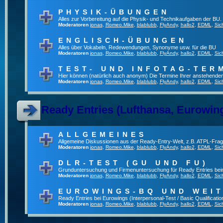
PHYSIK-ÜBUNGEN
Alles zur Vorbereitung auf die Physik- und Technikaufgaben der BU.
Moderatoren
jonas
,
Romeo.Mike
,
blablubb
,
FlyAndy
,
hallo2
,
EDML
,
Sic
ENGLISCH-ÜBUNGEN
Alles über Vokabeln, Redewendungen, Synonyme usw. für die BU
Moderatoren
jonas
,
Romeo.Mike
,
blablubb
,
FlyAndy
,
hallo2
,
EDML
,
Sic
TEST- UND INFOTAG-TER
Hier können (natürlich auch anonym) Die Termine Ihrer anstehenden T
Moderatoren
jonas
,
Romeo.Mike
,
blablubb
,
FlyAndy
,
hallo2
,
EDML
,
Sic
Ready Entries (Lufthansa, Eurowings
ALLGEMEINES
Allgemeine Diskussionen aus der Ready-Entry-Welt, z.B. ATPL-Fra
Moderatoren
jonas
,
Romeo.Mike
,
blablubb
,
FlyAndy
,
hallo2
,
EDML
,
Sic
DLR-TEST (GU UND FU)
Grunduntersuchung und Firmenuntersuchung für Ready Entries be
Moderatoren
jonas
,
Romeo.Mike
,
blablubb
,
FlyAndy
,
hallo2
,
EDML
,
Sic
EUROWINGS-BQ UND WEI
Ready Entries bei Eurowings (Interpersonal-Test / Basic Qualification
Moderatoren
jonas
,
Romeo.Mike
,
blablubb
,
FlyAndy
,
hallo2
,
EDML
,
Sic