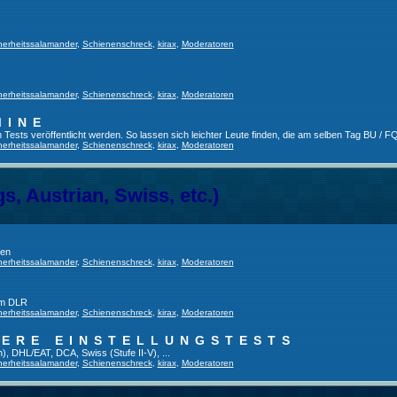
herheitssalamander
,
Schienenschreck
,
kirax
,
Moderatoren
herheitssalamander
,
Schienenschreck
,
kirax
,
Moderatoren
MINE
ests veröffentlicht werden. So lassen sich leichter Leute finden, die am selben Tag BU / FQ
herheitssalamander
,
Schienenschreck
,
kirax
,
Moderatoren
, Austrian, Swiss, etc.)
gen
herheitssalamander
,
Schienenschreck
,
kirax
,
Moderatoren
im DLR
herheitssalamander
,
Schienenschreck
,
kirax
,
Moderatoren
TERE EINSTELLUNGSTESTS
), DHL/EAT, DCA, Swiss (Stufe II-V), ...
herheitssalamander
,
Schienenschreck
,
kirax
,
Moderatoren