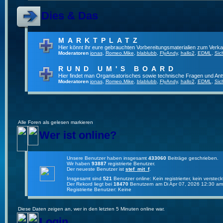
Dies & Das
MARKTPLATZ
Hier könnt ihr eure gebrauchten Vorbereitungsmaterialien zum Verkau
Moderatoren
jonas
,
Romeo.Mike
,
blablubb
,
FlyAndy
,
hallo2
,
EDML
,
Sic
RUND UM'S BOARD
Hier findet man Organisatorisches sowie technische Fragen und Ant
Moderatoren
jonas
,
Romeo.Mike
,
blablubb
,
FlyAndy
,
hallo2
,
EDML
,
Sic
Alle Foren als gelesen markieren
Wer ist online?
Unsere Benutzer haben insgesamt
433060
Beiträge geschrieben.
Wir haben
93887
registrierte Benutzer.
Der neueste Benutzer ist
stef_mit_f
.
Insgesamt sind
521
Benutzer online: Kein registrierter, kein verste
Der Rekord liegt bei
18470
Benutzern am Di Apr 07, 2026 12:30 am
Registrierte Benutzer: Keine
Diese Daten zeigen an, wer in den letzten 5 Minuten online war.
Login