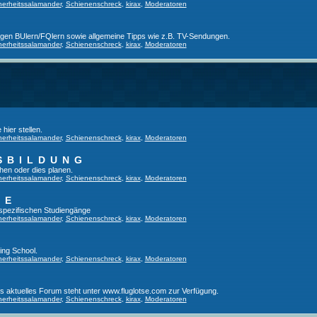
herheitssalamander
,
Schienenschreck
,
kirax
,
Moderatoren
ligen BUlern/FQlern sowie allgemeine Tipps wie z.B. TV-Sendungen.
herheitssalamander
,
Schienenschreck
,
kirax
,
Moderatoren
hier stellen.
herheitssalamander
,
Schienenschreck
,
kirax
,
Moderatoren
SBILDUNG
hen oder dies planen.
herheitssalamander
,
Schienenschreck
,
kirax
,
Moderatoren
GE
tspezifischen Studiengänge
herheitssalamander
,
Schienenschreck
,
kirax
,
Moderatoren
ing School.
herheitssalamander
,
Schienenschreck
,
kirax
,
Moderatoren
es aktuelles Forum steht unter www.fluglotse.com zur Verfügung.
herheitssalamander
,
Schienenschreck
,
kirax
,
Moderatoren