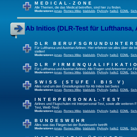
MEDICAL-ZONE
Alle Themen, die das Medical betreffen, sind hier zu finden.
Moderatoren
jonas
,
Romeo.Mike
,
blablubb
,
FlyAndy
,
hallo2
,
EDML
,
Sich
Ab Initios (DLR-Test für Lufthansa, 
DLR BERUFSGRUNDUNTER
Für Lufthansa und Austrian Airlines: Hier erfahren sie alles über die
stellen!
Moderatoren
jonas
,
Romeo.Mike
,
blablubb
,
FlyAndy
,
hallo2
,
EDML
,
Sich
DLR FIRMENQUALIFIKATI
Für Lufthansa und Austrian Airlines: Alle Fragen und Antworten zur Fi
Moderatoren
jonas
,
Romeo.Mike
,
blablubb
,
FlyAndy
,
hallo2
,
EDML
,
Sich
SWISS (STUFE I BIS V)
Alles rund um den Einstellungstest für Ab Initios bei Swiss
Moderatoren
jonas
,
Romeo.Mike
,
blablubb
,
FlyAndy
,
hallo2
,
EDML
,
Sich
INTERPERSONAL-TEST
Airlines und Flugschulen mit Interpersonal-Test, sowie alle weiteren 
Test, Weiß-Test)
Moderatoren
jonas
,
Romeo.Mike
,
blablubb
,
FlyAndy
,
hallo2
,
EDML
,
Sich
BUNDESWEHR
Alles was das Fliegen bei der Bundeswehr betrifft
Moderatoren
jonas
,
Romeo.Mike
,
blablubb
,
FlyAndy
,
hallo2
,
EDML
,
Sich