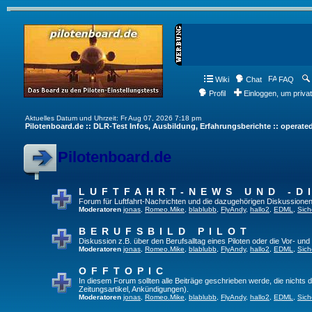
Wiki
Chat
FAQ
Profil
Einloggen, um priva
Aktuelles Datum und Uhrzeit: Fr Aug 07, 2026 7:18 pm
Pilotenboard.de :: DLR-Test Infos, Ausbildung, Erfahrungsberichte :: operate
Pilotenboard.de
LUFTFAHRT-NEWS UND -D
Forum für Luftfahrt-Nachrichten und die dazugehörigen Diskussionen
Moderatoren
jonas
,
Romeo.Mike
,
blablubb
,
FlyAndy
,
hallo2
,
EDML
,
Sich
BERUFSBILD PILOT
Diskussion z.B. über den Berufsalltag eines Piloten oder die Vor- und
Moderatoren
jonas
,
Romeo.Mike
,
blablubb
,
FlyAndy
,
hallo2
,
EDML
,
Sich
OFFTOPIC
In diesem Forum sollten alle Beiträge geschrieben werde, die nichts d
Zeitungsartikel, Ankündigungen).
Moderatoren
jonas
,
Romeo.Mike
,
blablubb
,
FlyAndy
,
hallo2
,
EDML
,
Sich