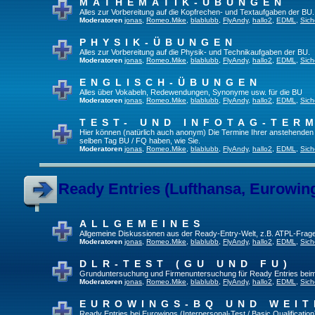
MATHEMATIK-ÜBUNGEN
Alles zur Vorbereitung auf die Kopfrechen- und Textaufgaben der BU.
Moderatoren
jonas
,
Romeo.Mike
,
blablubb
,
FlyAndy
,
hallo2
,
EDML
,
Sich
PHYSIK-ÜBUNGEN
Alles zur Vorbereitung auf die Physik- und Technikaufgaben der BU.
Moderatoren
jonas
,
Romeo.Mike
,
blablubb
,
FlyAndy
,
hallo2
,
EDML
,
Sich
ENGLISCH-ÜBUNGEN
Alles über Vokabeln, Redewendungen, Synonyme usw. für die BU
Moderatoren
jonas
,
Romeo.Mike
,
blablubb
,
FlyAndy
,
hallo2
,
EDML
,
Sich
TEST- UND INFOTAG-TER
Hier können (natürlich auch anonym) Die Termine Ihrer anstehenden Te
selben Tag BU / FQ haben, wie Sie.
Moderatoren
jonas
,
Romeo.Mike
,
blablubb
,
FlyAndy
,
hallo2
,
EDML
,
Sich
Ready Entries (Lufthansa, Eurowings
ALLGEMEINES
Allgemeine Diskussionen aus der Ready-Entry-Welt, z.B. ATPL-Frag
Moderatoren
jonas
,
Romeo.Mike
,
blablubb
,
FlyAndy
,
hallo2
,
EDML
,
Sich
DLR-TEST (GU UND FU)
Grunduntersuchung und Firmenuntersuchung für Ready Entries bei
Moderatoren
jonas
,
Romeo.Mike
,
blablubb
,
FlyAndy
,
hallo2
,
EDML
,
Sich
EUROWINGS-BQ UND WEIT
Ready Entries bei Eurowings (Interpersonal-Test / Basic Qualification