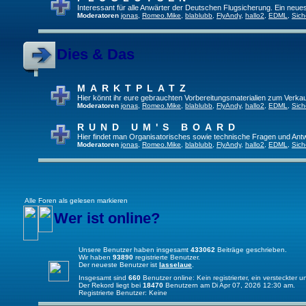
Interessant für alle Anwärter der Deutschen Flugsicherung. Ein neue
Moderatoren
jonas
,
Romeo.Mike
,
blablubb
,
FlyAndy
,
hallo2
,
EDML
,
Sich
Dies & Das
MARKTPLATZ
Hier könnt ihr eure gebrauchten Vorbereitungsmaterialien zum Verkau
Moderatoren
jonas
,
Romeo.Mike
,
blablubb
,
FlyAndy
,
hallo2
,
EDML
,
Sich
RUND UM'S BOARD
Hier findet man Organisatorisches sowie technische Fragen und Ant
Moderatoren
jonas
,
Romeo.Mike
,
blablubb
,
FlyAndy
,
hallo2
,
EDML
,
Sich
Alle Foren als gelesen markieren
Wer ist online?
Unsere Benutzer haben insgesamt
433062
Beiträge geschrieben.
Wir haben
93890
registrierte Benutzer.
Der neueste Benutzer ist
lasselaue
.
Insgesamt sind
660
Benutzer online: Kein registrierter, ein versteckter
Der Rekord liegt bei
18470
Benutzern am Di Apr 07, 2026 12:30 am.
Registrierte Benutzer: Keine