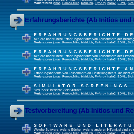
Moderatoren
jonas
,
Romeo.Mike
,
blablubb
,
FlyAndy
,
hallo2
,
EDML
,
Sich
Erfahrungsberichte (Ab Initios und
ERFAHRUNGSBERICHTE DE
Aktuelle und frühere Erfahrungsberichte von Teilnehmern der Beruf
Moderatoren
jonas
,
Romeo.Mike
,
blablubb
,
FlyAndy
,
hallo2
,
EDML
,
Sich
ERFAHRUNGSBERICHTE DE
Aktuelle und frühere Erfahrungsberichte von Teilnehmern der Firmenq
Moderatoren
jonas
,
Romeo.Mike
,
blablubb
,
FlyAndy
,
hallo2
,
EDML
,
Sich
ERFAHRUNGSBERICHTE A
Erfahrungsberichte von Teilnehmern an Einstellungstests, die nicht
Moderatoren
jonas
,
Romeo.Mike
,
blablubb
,
FlyAndy
,
hallo2
,
EDML
,
Sich
SIMULATOR SCREENINGS
SimCheck-Berichte vieler Airlines
Moderatoren
jonas
,
Romeo.Mike
,
blablubb
,
FlyAndy
,
hallo2
,
EDML
,
Sich
Testvorbereitung (Ab Initios und Re
SOFTWARE UND LITERATU
Welche Software, welche Bücher, welche anderen Hilfsmittel sind zu
Moderatoren
jonas
,
Romeo.Mike
,
blablubb
,
FlyAndy
,
hallo2
,
EDML
,
Sich