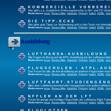
KOMMERZIELLE VORBERE
Hier gibt's u.a. (subjektive) Erfahrungsberichte zu BU- und FQ-Vorb
Moderatoren
jonas
,
Romeo.Mike
,
blablubb
,
FlyAndy
,
hallo2
,
EDML
,
Sich
DIE TIPP-ECKE
Hier gibts gute Tipps zur Vorbereitung und zu den Tests von ehemal
Moderatoren
jonas
,
Romeo.Mike
,
blablubb
,
FlyAndy
,
hallo2
,
EDML
,
Sich
Ausbildung
LUFTHANSA-AUSBILDUNG
Alle Fragen im Bezug auf die ATPL-Ausbildung bei der Lufthansa bitte h
Moderatoren
jonas
,
Romeo.Mike
,
blablubb
,
FlyAndy
,
hallo2
,
EDML
,
Sich
FLUGSCHULEN / ATPL-AU
Das Forum für alle, die ihre Ausbildung an anderen Flugschulen mach
Moderatoren
jonas
,
Romeo.Mike
,
blablubb
,
FlyAndy
,
hallo2
,
EDML
,
Sich
LUFTFAHRT-STUDIENGÄN
Alles über Luftfahrtsystemtechnik/-management und andere luftfahrt
Moderatoren
jonas
,
Romeo.Mike
,
blablubb
,
FlyAndy
,
hallo2
,
EDML
,
Sich
NFFLER AN DER LFT
Forum für jetzige und künftige Flugschüler der Lufthansa Flight Train
Moderatoren
jonas
,
Romeo.Mike
,
blablubb
,
FlyAndy
,
hallo2
,
EDML
,
Sich
FLUGLOTSEN