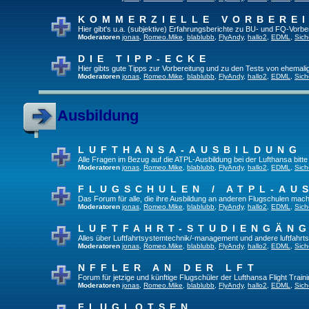
KOMMERZIELLE VORBERE
Hier gibt's u.a. (subjektive) Erfahrungsberichte zu BU- und FQ-Vorb
Moderatoren
jonas
,
Romeo.Mike
,
blablubb
,
FlyAndy
,
hallo2
,
EDML
,
Sich
DIE TIPP-ECKE
Hier gibts gute Tipps zur Vorbereitung und zu den Tests von ehemal
Moderatoren
jonas
,
Romeo.Mike
,
blablubb
,
FlyAndy
,
hallo2
,
EDML
,
Sich
Ausbildung
LUFTHANSA-AUSBILDUNG
Alle Fragen im Bezug auf die ATPL-Ausbildung bei der Lufthansa bitte h
Moderatoren
jonas
,
Romeo.Mike
,
blablubb
,
FlyAndy
,
hallo2
,
EDML
,
Sich
FLUGSCHULEN / ATPL-AU
Das Forum für alle, die ihre Ausbildung an anderen Flugschulen mach
Moderatoren
jonas
,
Romeo.Mike
,
blablubb
,
FlyAndy
,
hallo2
,
EDML
,
Sich
LUFTFAHRT-STUDIENGÄN
Alles über Luftfahrtsystemtechnik/-management und andere luftfahrt
Moderatoren
jonas
,
Romeo.Mike
,
blablubb
,
FlyAndy
,
hallo2
,
EDML
,
Sich
NFFLER AN DER LFT
Forum für jetzige und künftige Flugschüler der Lufthansa Flight Train
Moderatoren
jonas
,
Romeo.Mike
,
blablubb
,
FlyAndy
,
hallo2
,
EDML
,
Sich
FLUGLOTSEN