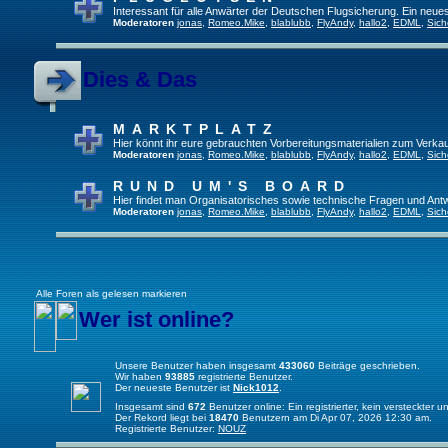
Interessant für alle Anwärter der Deutschen Flugsicherung. Ein neue
Moderatoren
jonas
,
Romeo.Mike
,
blablubb
,
FlyAndy
,
hallo2
,
EDML
,
Sich
Dies & Das
MARKTPLATZ
Hier könnt ihr eure gebrauchten Vorbereitungsmaterialien zum Verkau
Moderatoren
jonas
,
Romeo.Mike
,
blablubb
,
FlyAndy
,
hallo2
,
EDML
,
Sich
RUND UM'S BOARD
Hier findet man Organisatorisches sowie technische Fragen und Ant
Moderatoren
jonas
,
Romeo.Mike
,
blablubb
,
FlyAndy
,
hallo2
,
EDML
,
Sich
Alle Foren als gelesen markieren
Wer ist online?
Unsere Benutzer haben insgesamt
433060
Beiträge geschrieben.
Wir haben
93885
registrierte Benutzer.
Der neueste Benutzer ist
Nick1012
.
Insgesamt sind
672
Benutzer online: Ein registrierter, kein versteckter
Der Rekord liegt bei
18470
Benutzern am Di Apr 07, 2026 12:30 am.
Registrierte Benutzer:
NOUZ