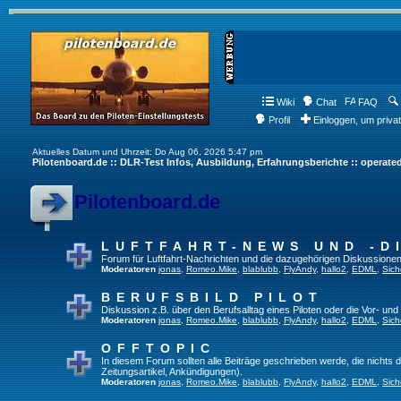
Wiki
Chat
FAQ
Profil
Einloggen, um priva
Aktuelles Datum und Uhrzeit: Do Aug 06, 2026 5:47 pm
Pilotenboard.de :: DLR-Test Infos, Ausbildung, Erfahrungsberichte :: operate
Pilotenboard.de
LUFTFAHRT-NEWS UND -D
Forum für Luftfahrt-Nachrichten und die dazugehörigen Diskussionen
Moderatoren
jonas
,
Romeo.Mike
,
blablubb
,
FlyAndy
,
hallo2
,
EDML
,
Sich
BERUFSBILD PILOT
Diskussion z.B. über den Berufsalltag eines Piloten oder die Vor- und
Moderatoren
jonas
,
Romeo.Mike
,
blablubb
,
FlyAndy
,
hallo2
,
EDML
,
Sich
OFFTOPIC
In diesem Forum sollten alle Beiträge geschrieben werde, die nichts d
Zeitungsartikel, Ankündigungen).
Moderatoren
jonas
,
Romeo.Mike
,
blablubb
,
FlyAndy
,
hallo2
,
EDML
,
Sich