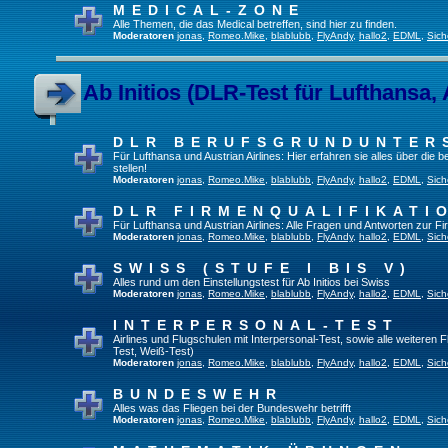
MEDICAL-ZONE
Alle Themen, die das Medical betreffen, sind hier zu finden.
Moderatoren
jonas
,
Romeo.Mike
,
blablubb
,
FlyAndy
,
hallo2
,
EDML
,
Sich
Ab Initios (DLR-Test für Lufthansa, 
DLR BERUFSGRUNDUNTER
Für Lufthansa und Austrian Airlines: Hier erfahren sie alles über die
stellen!
Moderatoren
jonas
,
Romeo.Mike
,
blablubb
,
FlyAndy
,
hallo2
,
EDML
,
Sich
DLR FIRMENQUALIFIKATI
Für Lufthansa und Austrian Airlines: Alle Fragen und Antworten zur Fi
Moderatoren
jonas
,
Romeo.Mike
,
blablubb
,
FlyAndy
,
hallo2
,
EDML
,
Sich
SWISS (STUFE I BIS V)
Alles rund um den Einstellungstest für Ab Initios bei Swiss
Moderatoren
jonas
,
Romeo.Mike
,
blablubb
,
FlyAndy
,
hallo2
,
EDML
,
Sich
INTERPERSONAL-TEST
Airlines und Flugschulen mit Interpersonal-Test, sowie alle weiteren 
Test, Weiß-Test)
Moderatoren
jonas
,
Romeo.Mike
,
blablubb
,
FlyAndy
,
hallo2
,
EDML
,
Sich
BUNDESWEHR
Alles was das Fliegen bei der Bundeswehr betrifft
Moderatoren
jonas
,
Romeo.Mike
,
blablubb
,
FlyAndy
,
hallo2
,
EDML
,
Sich