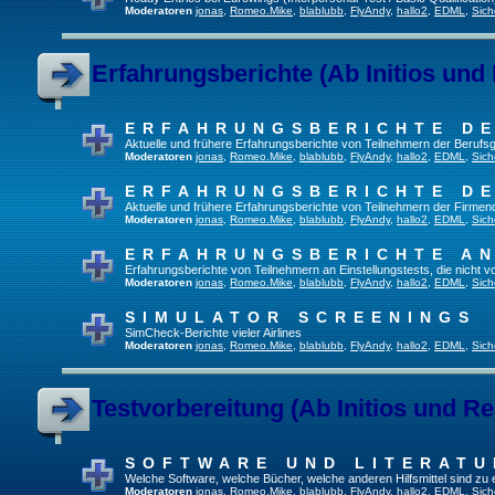
Moderatoren
jonas
,
Romeo.Mike
,
blablubb
,
FlyAndy
,
hallo2
,
EDML
,
Sich
Erfahrungsberichte (Ab Initios und
ERFAHRUNGSBERICHTE DE
Aktuelle und frühere Erfahrungsberichte von Teilnehmern der Beruf
Moderatoren
jonas
,
Romeo.Mike
,
blablubb
,
FlyAndy
,
hallo2
,
EDML
,
Sich
ERFAHRUNGSBERICHTE DE
Aktuelle und frühere Erfahrungsberichte von Teilnehmern der Firmenq
Moderatoren
jonas
,
Romeo.Mike
,
blablubb
,
FlyAndy
,
hallo2
,
EDML
,
Sich
ERFAHRUNGSBERICHTE A
Erfahrungsberichte von Teilnehmern an Einstellungstests, die nicht
Moderatoren
jonas
,
Romeo.Mike
,
blablubb
,
FlyAndy
,
hallo2
,
EDML
,
Sich
SIMULATOR SCREENINGS
SimCheck-Berichte vieler Airlines
Moderatoren
jonas
,
Romeo.Mike
,
blablubb
,
FlyAndy
,
hallo2
,
EDML
,
Sich
Testvorbereitung (Ab Initios und Re
SOFTWARE UND LITERATU
Welche Software, welche Bücher, welche anderen Hilfsmittel sind zu
Moderatoren
jonas
,
Romeo.Mike
,
blablubb
,
FlyAndy
,
hallo2
,
EDML
,
Sich