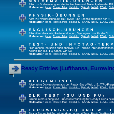
MATHEMATIK-ÜBUNGEN
Alles zur Vorbereitung auf die Kopfrechen- und Textaufgaben der BU.
Moderatoren
jonas
,
Romeo.Mike
,
blablubb
,
FlyAndy
,
hallo2
,
EDML
,
Sich
PHYSIK-ÜBUNGEN
Alles zur Vorbereitung auf die Physik- und Technikaufgaben der BU.
Moderatoren
jonas
,
Romeo.Mike
,
blablubb
,
FlyAndy
,
hallo2
,
EDML
,
Sich
ENGLISCH-ÜBUNGEN
Alles über Vokabeln, Redewendungen, Synonyme usw. für die BU
Moderatoren
jonas
,
Romeo.Mike
,
blablubb
,
FlyAndy
,
hallo2
,
EDML
,
Sich
TEST- UND INFOTAG-TER
Hier können (natürlich auch anonym) Die Termine Ihrer anstehenden Te
selben Tag BU / FQ haben, wie Sie.
Moderatoren
jonas
,
Romeo.Mike
,
blablubb
,
FlyAndy
,
hallo2
,
EDML
,
Sich
Ready Entries (Lufthansa, Eurowings
ALLGEMEINES
Allgemeine Diskussionen aus der Ready-Entry-Welt, z.B. ATPL-Frag
Moderatoren
jonas
,
Romeo.Mike
,
blablubb
,
FlyAndy
,
hallo2
,
EDML
,
Sich
DLR-TEST (GU UND FU)
Grunduntersuchung und Firmenuntersuchung für Ready Entries bei
Moderatoren
jonas
,
Romeo.Mike
,
blablubb
,
FlyAndy
,
hallo2
,
EDML
,
Sich
EUROWINGS-BQ UND WEIT
Ready Entries bei Eurowings (Interpersonal-Test / Basic Qualification