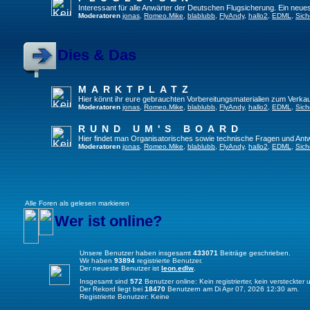
Interessant für alle Anwärter der Deutschen Flugsicherung. Ein neue
Moderatoren
jonas
,
Romeo.Mike
,
blablubb
,
FlyAndy
,
hallo2
,
EDML
,
Sich
Dies & Das
MARKTPLATZ
Hier könnt ihr eure gebrauchten Vorbereitungsmaterialien zum Verkau
Moderatoren
jonas
,
Romeo.Mike
,
blablubb
,
FlyAndy
,
hallo2
,
EDML
,
Sich
RUND UM'S BOARD
Hier findet man Organisatorisches sowie technische Fragen und Ant
Moderatoren
jonas
,
Romeo.Mike
,
blablubb
,
FlyAndy
,
hallo2
,
EDML
,
Sich
Alle Foren als gelesen markieren
Wer ist online?
Unsere Benutzer haben insgesamt
433071
Beiträge geschrieben.
Wir haben
93894
registrierte Benutzer.
Der neueste Benutzer ist
leon.edlw
.
Insgesamt sind
572
Benutzer online: Kein registrierter, kein versteckte
Der Rekord liegt bei
18470
Benutzern am Di Apr 07, 2026 12:30 am.
Registrierte Benutzer: Keine