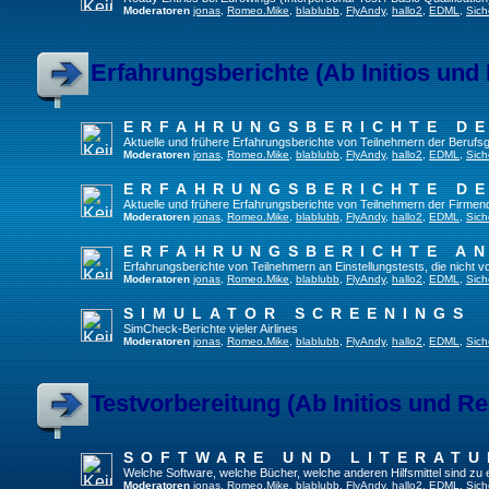
Moderatoren
jonas
,
Romeo.Mike
,
blablubb
,
FlyAndy
,
hallo2
,
EDML
,
Sich
Erfahrungsberichte (Ab Initios und
ERFAHRUNGSBERICHTE DE
Aktuelle und frühere Erfahrungsberichte von Teilnehmern der Beruf
Moderatoren
jonas
,
Romeo.Mike
,
blablubb
,
FlyAndy
,
hallo2
,
EDML
,
Sich
ERFAHRUNGSBERICHTE DE
Aktuelle und frühere Erfahrungsberichte von Teilnehmern der Firmenq
Moderatoren
jonas
,
Romeo.Mike
,
blablubb
,
FlyAndy
,
hallo2
,
EDML
,
Sich
ERFAHRUNGSBERICHTE A
Erfahrungsberichte von Teilnehmern an Einstellungstests, die nicht
Moderatoren
jonas
,
Romeo.Mike
,
blablubb
,
FlyAndy
,
hallo2
,
EDML
,
Sich
SIMULATOR SCREENINGS
SimCheck-Berichte vieler Airlines
Moderatoren
jonas
,
Romeo.Mike
,
blablubb
,
FlyAndy
,
hallo2
,
EDML
,
Sich
Testvorbereitung (Ab Initios und Re
SOFTWARE UND LITERATU
Welche Software, welche Bücher, welche anderen Hilfsmittel sind zu
Moderatoren
jonas
,
Romeo.Mike
,
blablubb
,
FlyAndy
,
hallo2
,
EDML
,
Sich