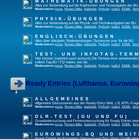
MATHEMATIK-ÜBUNGEN
Alles zur Vorbereitung auf die Kopfrechen- und Textaufgaben der BU.
Moderatoren
jonas
,
Romeo.Mike
,
blablubb
,
FlyAndy
,
hallo2
,
EDML
,
Sich
PHYSIK-ÜBUNGEN
Alles zur Vorbereitung auf die Physik- und Technikaufgaben der BU.
Moderatoren
jonas
,
Romeo.Mike
,
blablubb
,
FlyAndy
,
hallo2
,
EDML
,
Sich
ENGLISCH-ÜBUNGEN
Alles über Vokabeln, Redewendungen, Synonyme usw. für die BU
Moderatoren
jonas
,
Romeo.Mike
,
blablubb
,
FlyAndy
,
hallo2
,
EDML
,
Sich
TEST- UND INFOTAG-TER
Hier können (natürlich auch anonym) Die Termine Ihrer anstehenden Te
selben Tag BU / FQ haben, wie Sie.
Moderatoren
jonas
,
Romeo.Mike
,
blablubb
,
FlyAndy
,
hallo2
,
EDML
,
Sich
Ready Entries (Lufthansa, Eurowings
ALLGEMEINES
Allgemeine Diskussionen aus der Ready-Entry-Welt, z.B. ATPL-Frag
Moderatoren
jonas
,
Romeo.Mike
,
blablubb
,
FlyAndy
,
hallo2
,
EDML
,
Sich
DLR-TEST (GU UND FU)
Grunduntersuchung und Firmenuntersuchung für Ready Entries bei
Moderatoren
jonas
,
Romeo.Mike
,
blablubb
,
FlyAndy
,
hallo2
,
EDML
,
Sich
EUROWINGS-BQ UND WEIT
Ready Entries bei Eurowings (Interpersonal-Test / Basic Qualification