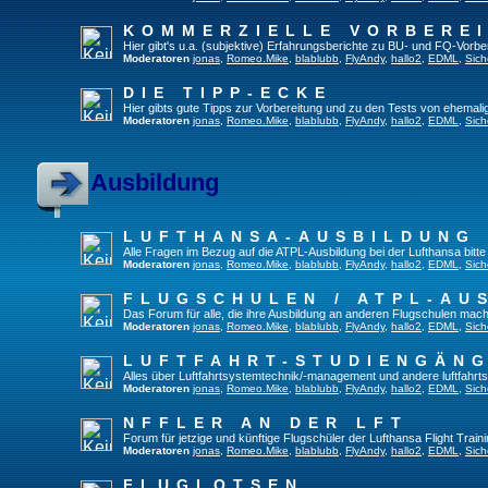
KOMMERZIELLE VORBERE
Hier gibt's u.a. (subjektive) Erfahrungsberichte zu BU- und FQ-Vorb
Moderatoren
jonas
,
Romeo.Mike
,
blablubb
,
FlyAndy
,
hallo2
,
EDML
,
Sich
DIE TIPP-ECKE
Hier gibts gute Tipps zur Vorbereitung und zu den Tests von ehemal
Moderatoren
jonas
,
Romeo.Mike
,
blablubb
,
FlyAndy
,
hallo2
,
EDML
,
Sich
Ausbildung
LUFTHANSA-AUSBILDUNG
Alle Fragen im Bezug auf die ATPL-Ausbildung bei der Lufthansa bitte h
Moderatoren
jonas
,
Romeo.Mike
,
blablubb
,
FlyAndy
,
hallo2
,
EDML
,
Sich
FLUGSCHULEN / ATPL-AU
Das Forum für alle, die ihre Ausbildung an anderen Flugschulen mach
Moderatoren
jonas
,
Romeo.Mike
,
blablubb
,
FlyAndy
,
hallo2
,
EDML
,
Sich
LUFTFAHRT-STUDIENGÄN
Alles über Luftfahrtsystemtechnik/-management und andere luftfahrt
Moderatoren
jonas
,
Romeo.Mike
,
blablubb
,
FlyAndy
,
hallo2
,
EDML
,
Sich
NFFLER AN DER LFT
Forum für jetzige und künftige Flugschüler der Lufthansa Flight Train
Moderatoren
jonas
,
Romeo.Mike
,
blablubb
,
FlyAndy
,
hallo2
,
EDML
,
Sich
FLUGLOTSEN