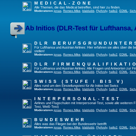
MEDICAL-ZONE
Alle Themen, die das Medical betreffen, sind hier zu finden.
Moderatoren
jonas
,
Romeo.Mike
,
blablubb
,
FlyAndy
,
hallo2
,
EDML
,
Sich
Ab Initios (DLR-Test für Lufthansa, 
DLR BERUFSGRUNDUNTER
Für Lufthansa und Austrian Airlines: Hier erfahren sie alles über die
stellen!
Moderatoren
jonas
,
Romeo.Mike
,
blablubb
,
FlyAndy
,
hallo2
,
EDML
,
Sich
DLR FIRMENQUALIFIKATI
Für Lufthansa und Austrian Airlines: Alle Fragen und Antworten zur Fi
Moderatoren
jonas
,
Romeo.Mike
,
blablubb
,
FlyAndy
,
hallo2
,
EDML
,
Sich
SWISS (STUFE I BIS V)
Alles rund um den Einstellungstest für Ab Initios bei Swiss
Moderatoren
jonas
,
Romeo.Mike
,
blablubb
,
FlyAndy
,
hallo2
,
EDML
,
Sich
INTERPERSONAL-TEST
Airlines und Flugschulen mit Interpersonal-Test, sowie alle weiteren 
Test, Weiß-Test)
Moderatoren
jonas
,
Romeo.Mike
,
blablubb
,
FlyAndy
,
hallo2
,
EDML
,
Sich
BUNDESWEHR
Alles was das Fliegen bei der Bundeswehr betrifft
Moderatoren
jonas
,
Romeo.Mike
,
blablubb
,
FlyAndy
,
hallo2
,
EDML
,
Sich