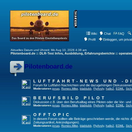
Wiki
Chat
FAQ
Profil
Einloggen, um priva
Aktuelles Datum und Uhrzeit: Mo Aug 10, 2026 4:38 am
Pilotenboard.de :: DLR-Test Infos, Ausbildung, Erfahrungsberichte :: operate
Pilotenboard.de
LUFTFAHRT-NEWS UND -D
Forum für Luftfahrt-Nachrichten und die dazugehörigen Diskussionen
Moderatoren
jonas
,
Romeo.Mike
,
blablubb
,
FlyAndy
,
hallo2
,
EDML
,
Sich
BERUFSBILD PILOT
Diskussion z.B. über den Berufsalltag eines Piloten oder die Vor- und
Moderatoren
jonas
,
Romeo.Mike
,
blablubb
,
FlyAndy
,
hallo2
,
EDML
,
Sich
OFFTOPIC
In diesem Forum sollten alle Beiträge geschrieben werde, die nichts d
Zeitungsartikel, Ankündigungen).
Moderatoren
jonas
,
Romeo.Mike
,
blablubb
,
FlyAndy
,
hallo2
,
EDML
,
Sich