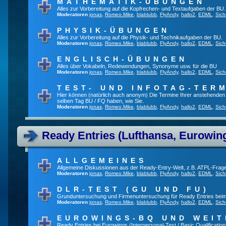
MATHEMATIK-ÜBUNGEN
Alles zur Vorbereitung auf die Kopfrechen- und Textaufgaben der BU.
Moderatoren
jonas
,
Romeo.Mike
,
blablubb
,
FlyAndy
,
hallo2
,
EDML
,
Sich
PHYSIK-ÜBUNGEN
Alles zur Vorbereitung auf die Physik- und Technikaufgaben der BU.
Moderatoren
jonas
,
Romeo.Mike
,
blablubb
,
FlyAndy
,
hallo2
,
EDML
,
Sich
ENGLISCH-ÜBUNGEN
Alles über Vokabeln, Redewendungen, Synonyme usw. für die BU
Moderatoren
jonas
,
Romeo.Mike
,
blablubb
,
FlyAndy
,
hallo2
,
EDML
,
Sich
TEST- UND INFOTAG-TER
Hier können (natürlich auch anonym) Die Termine Ihrer anstehenden Te
selben Tag BU / FQ haben, wie Sie.
Moderatoren
jonas
,
Romeo.Mike
,
blablubb
,
FlyAndy
,
hallo2
,
EDML
,
Sich
Ready Entries (Lufthansa, Eurowings
ALLGEMEINES
Allgemeine Diskussionen aus der Ready-Entry-Welt, z.B. ATPL-Frag
Moderatoren
jonas
,
Romeo.Mike
,
blablubb
,
FlyAndy
,
hallo2
,
EDML
,
Sich
DLR-TEST (GU UND FU)
Grunduntersuchung und Firmenuntersuchung für Ready Entries bei
Moderatoren
jonas
,
Romeo.Mike
,
blablubb
,
FlyAndy
,
hallo2
,
EDML
,
Sich
EUROWINGS-BQ UND WEIT
Ready Entries bei Eurowings (Interpersonal-Test / Basic Qualification