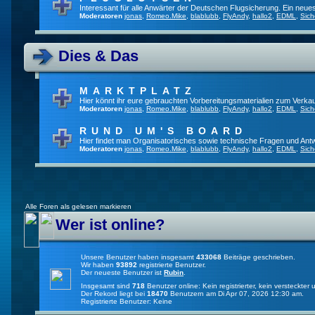
Interessant für alle Anwärter der Deutschen Flugsicherung. Ein neue
Moderatoren
jonas
,
Romeo.Mike
,
blablubb
,
FlyAndy
,
hallo2
,
EDML
,
Sich
Dies & Das
MARKTPLATZ
Hier könnt ihr eure gebrauchten Vorbereitungsmaterialien zum Verkau
Moderatoren
jonas
,
Romeo.Mike
,
blablubb
,
FlyAndy
,
hallo2
,
EDML
,
Sich
RUND UM'S BOARD
Hier findet man Organisatorisches sowie technische Fragen und Ant
Moderatoren
jonas
,
Romeo.Mike
,
blablubb
,
FlyAndy
,
hallo2
,
EDML
,
Sich
Alle Foren als gelesen markieren
Wer ist online?
Unsere Benutzer haben insgesamt
433068
Beiträge geschrieben.
Wir haben
93892
registrierte Benutzer.
Der neueste Benutzer ist
Rubin
.
Insgesamt sind
718
Benutzer online: Kein registrierter, kein versteckte
Der Rekord liegt bei
18470
Benutzern am Di Apr 07, 2026 12:30 am.
Registrierte Benutzer: Keine