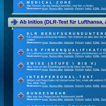
MEDICAL-ZONE
Alle Themen, die das Medical betreffen, sind hier zu finden.
Moderatoren
jonas
,
Romeo.Mike
,
blablubb
,
FlyAndy
,
hallo2
,
EDML
,
Sich
Ab Initios (DLR-Test für Lufthansa, 
DLR BERUFSGRUNDUNTER
Für Lufthansa und Austrian Airlines: Hier erfahren sie alles über die
stellen!
Moderatoren
jonas
,
Romeo.Mike
,
blablubb
,
FlyAndy
,
hallo2
,
EDML
,
Sich
DLR FIRMENQUALIFIKATI
Für Lufthansa und Austrian Airlines: Alle Fragen und Antworten zur Fi
Moderatoren
jonas
,
Romeo.Mike
,
blablubb
,
FlyAndy
,
hallo2
,
EDML
,
Sich
SWISS (STUFE I BIS V)
Alles rund um den Einstellungstest für Ab Initios bei Swiss
Moderatoren
jonas
,
Romeo.Mike
,
blablubb
,
FlyAndy
,
hallo2
,
EDML
,
Sich
INTERPERSONAL-TEST
Airlines und Flugschulen mit Interpersonal-Test, sowie alle weiteren 
Test, Weiß-Test)
Moderatoren
jonas
,
Romeo.Mike
,
blablubb
,
FlyAndy
,
hallo2
,
EDML
,
Sich
BUNDESWEHR
Alles was das Fliegen bei der Bundeswehr betrifft
Moderatoren
jonas
,
Romeo.Mike
,
blablubb
,
FlyAndy
,
hallo2
,
EDML
,
Sich