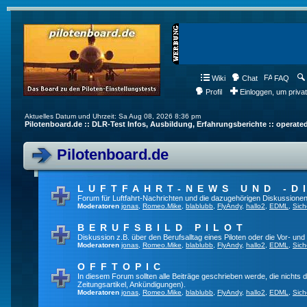
Wiki
Chat
FAQ
Profil
Einloggen, um priva
Aktuelles Datum und Uhrzeit: Sa Aug 08, 2026 8:36 pm
Pilotenboard.de :: DLR-Test Infos, Ausbildung, Erfahrungsberichte :: operate
Pilotenboard.de
LUFTFAHRT-NEWS UND -D
Forum für Luftfahrt-Nachrichten und die dazugehörigen Diskussionen
Moderatoren
jonas
,
Romeo.Mike
,
blablubb
,
FlyAndy
,
hallo2
,
EDML
,
Sich
BERUFSBILD PILOT
Diskussion z.B. über den Berufsalltag eines Piloten oder die Vor- und
Moderatoren
jonas
,
Romeo.Mike
,
blablubb
,
FlyAndy
,
hallo2
,
EDML
,
Sich
OFFTOPIC
In diesem Forum sollten alle Beiträge geschrieben werde, die nichts d
Zeitungsartikel, Ankündigungen).
Moderatoren
jonas
,
Romeo.Mike
,
blablubb
,
FlyAndy
,
hallo2
,
EDML
,
Sich