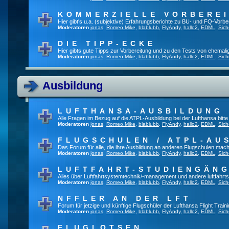
KOMMERZIELLE VORBERE
Hier gibt's u.a. (subjektive) Erfahrungsberichte zu BU- und FQ-Vorb
Moderatoren
jonas
,
Romeo.Mike
,
blablubb
,
FlyAndy
,
hallo2
,
EDML
,
Sich
DIE TIPP-ECKE
Hier gibts gute Tipps zur Vorbereitung und zu den Tests von ehemal
Moderatoren
jonas
,
Romeo.Mike
,
blablubb
,
FlyAndy
,
hallo2
,
EDML
,
Sich
Ausbildung
LUFTHANSA-AUSBILDUNG
Alle Fragen im Bezug auf die ATPL-Ausbildung bei der Lufthansa bitte h
Moderatoren
jonas
,
Romeo.Mike
,
blablubb
,
FlyAndy
,
hallo2
,
EDML
,
Sich
FLUGSCHULEN / ATPL-AU
Das Forum für alle, die ihre Ausbildung an anderen Flugschulen mach
Moderatoren
jonas
,
Romeo.Mike
,
blablubb
,
FlyAndy
,
hallo2
,
EDML
,
Sich
LUFTFAHRT-STUDIENGÄN
Alles über Luftfahrtsystemtechnik/-management und andere luftfahrt
Moderatoren
jonas
,
Romeo.Mike
,
blablubb
,
FlyAndy
,
hallo2
,
EDML
,
Sich
NFFLER AN DER LFT
Forum für jetzige und künftige Flugschüler der Lufthansa Flight Train
Moderatoren
jonas
,
Romeo.Mike
,
blablubb
,
FlyAndy
,
hallo2
,
EDML
,
Sich
FLUGLOTSEN