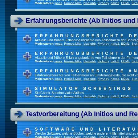
Moderatoren
jonas
,
Romeo.Mike
,
blablubb
,
FlyAndy
,
hallo2
,
EDML
,
Sich
Erfahrungsberichte (Ab Initios und
ERFAHRUNGSBERICHTE DE
Aktuelle und frühere Erfahrungsberichte von Teilnehmern der Beruf
Moderatoren
jonas
,
Romeo.Mike
,
blablubb
,
FlyAndy
,
hallo2
,
EDML
,
Sich
ERFAHRUNGSBERICHTE DE
Aktuelle und frühere Erfahrungsberichte von Teilnehmern der Firmenq
Moderatoren
jonas
,
Romeo.Mike
,
blablubb
,
FlyAndy
,
hallo2
,
EDML
,
Sich
ERFAHRUNGSBERICHTE A
Erfahrungsberichte von Teilnehmern an Einstellungstests, die nicht
Moderatoren
jonas
,
Romeo.Mike
,
blablubb
,
FlyAndy
,
hallo2
,
EDML
,
Sich
SIMULATOR SCREENINGS
SimCheck-Berichte vieler Airlines
Moderatoren
jonas
,
Romeo.Mike
,
blablubb
,
FlyAndy
,
hallo2
,
EDML
,
Sich
Testvorbereitung (Ab Initios und Re
SOFTWARE UND LITERATU
Welche Software, welche Bücher, welche anderen Hilfsmittel sind zu
Moderatoren
jonas
,
Romeo.Mike
,
blablubb
,
FlyAndy
,
hallo2
,
EDML
,
Sich