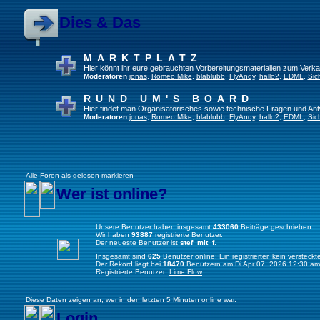
Dies & Das
MARKTPLATZ
Hier könnt ihr eure gebrauchten Vorbereitungsmaterialien zum Verkau
Moderatoren
jonas
,
Romeo.Mike
,
blablubb
,
FlyAndy
,
hallo2
,
EDML
,
Sic
RUND UM'S BOARD
Hier findet man Organisatorisches sowie technische Fragen und Ant
Moderatoren
jonas
,
Romeo.Mike
,
blablubb
,
FlyAndy
,
hallo2
,
EDML
,
Sic
Alle Foren als gelesen markieren
Wer ist online?
Unsere Benutzer haben insgesamt
433060
Beiträge geschrieben.
Wir haben
93887
registrierte Benutzer.
Der neueste Benutzer ist
stef_mit_f
.
Insgesamt sind
625
Benutzer online: Ein registrierter, kein verstec
Der Rekord liegt bei
18470
Benutzern am Di Apr 07, 2026 12:30 am
Registrierte Benutzer:
Lime Flow
Diese Daten zeigen an, wer in den letzten 5 Minuten online war.
Login