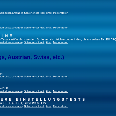
herheitssalamander
,
Schienenschreck
,
kirax
,
Moderatoren
herheitssalamander
,
Schienenschreck
,
kirax
,
Moderatoren
MINE
ests veröffentlicht werden. So lassen sich leichter Leute finden, die am selben Tag BU / FQ
herheitssalamander
,
Schienenschreck
,
kirax
,
Moderatoren
, Austrian, Swiss, etc.)
gen
herheitssalamander
,
Schienenschreck
,
kirax
,
Moderatoren
im DLR
herheitssalamander
,
Schienenschreck
,
kirax
,
Moderatoren
TERE EINSTELLUNGSTESTS
), DHL/EAT, DCA, Swiss (Stufe II-V), ...
herheitssalamander
,
Schienenschreck
,
kirax
,
Moderatoren