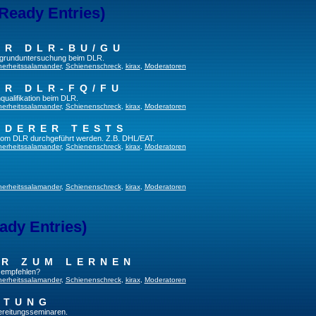
 Ready Entries)
ER DLR-BU/GU
fsgrunduntersuchung beim DLR.
herheitssalamander
,
Schienenschreck
,
kirax
,
Moderatoren
ER DLR-FQ/FU
qualifikation beim DLR.
herheitssalamander
,
Schienenschreck
,
kirax
,
Moderatoren
NDERER TESTS
t vom DLR durchgeführt werden. Z.B. DHL/EAT.
herheitssalamander
,
Schienenschreck
,
kirax
,
Moderatoren
herheitssalamander
,
Schienenschreck
,
kirax
,
Moderatoren
ady Entries)
UR ZUM LERNEN
u empfehlen?
herheitssalamander
,
Schienenschreck
,
kirax
,
Moderatoren
ITUNG
bereitungsseminaren.