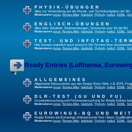
PHYSIK-ÜBUNGEN
Alles zur Vorbereitung auf die Physik- und Technikaufgaben der BU.
Moderatoren
jonas
,
Romeo.Mike
,
blablubb
,
FlyAndy
,
hallo2
,
EDML
,
Sic
ENGLISCH-ÜBUNGEN
Alles über Vokabeln, Redewendungen, Synonyme usw. für die BU
Moderatoren
jonas
,
Romeo.Mike
,
blablubb
,
FlyAndy
,
hallo2
,
EDML
,
Sic
TEST- UND INFOTAG-TER
Hier können (natürlich auch anonym) Die Termine Ihrer anstehenden T
Moderatoren
jonas
,
Romeo.Mike
,
blablubb
,
FlyAndy
,
hallo2
,
EDML
,
Sic
Ready Entries (Lufthansa, Eurowings
ALLGEMEINES
Allgemeine Diskussionen aus der Ready-Entry-Welt, z.B. ATPL-Fra
Moderatoren
jonas
,
Romeo.Mike
,
blablubb
,
FlyAndy
,
hallo2
,
EDML
,
Sic
DLR-TEST (GU UND FU)
Grunduntersuchung und Firmenuntersuchung für Ready Entries be
Moderatoren
jonas
,
Romeo.Mike
,
blablubb
,
FlyAndy
,
hallo2
,
EDML
,
Sic
EUROWINGS-BQ UND WEI
Ready Entries bei Eurowings (Interpersonal-Test / Basic Qualification
Moderatoren
jonas
,
Romeo.Mike
,
blablubb
,
FlyAndy
,
hallo2
,
EDML
,
Sic