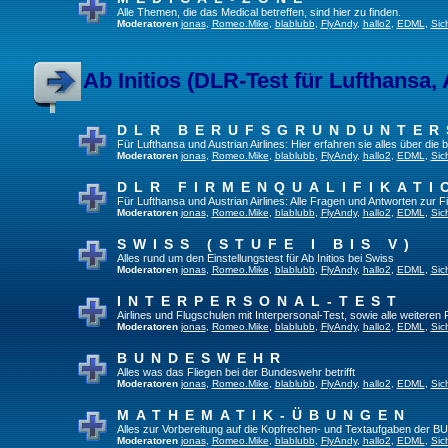
Alle Themen, die das Medical betreffen, sind hier zu finden.
Moderatoren
jonas
,
Romeo.Mike
,
blablubb
,
FlyAndy
,
hallo2
,
EDML
,
Sic
Ab Initios (DLR-Test für Lufthansa, 
DLR BERUFSGRUNDUNTE
Für Lufthansa und Austrian Airlines: Hier erfahren sie alles über die
Moderatoren
jonas
,
Romeo.Mike
,
blablubb
,
FlyAndy
,
hallo2
,
EDML
,
Sic
DLR FIRMENQUALIFIKATI
Für Lufthansa und Austrian Airlines: Alle Fragen und Antworten zur F
Moderatoren
jonas
,
Romeo.Mike
,
blablubb
,
FlyAndy
,
hallo2
,
EDML
,
Sic
SWISS (STUFE I BIS V)
Alles rund um den Einstellungstest für Ab Initios bei Swiss
Moderatoren
jonas
,
Romeo.Mike
,
blablubb
,
FlyAndy
,
hallo2
,
EDML
,
Sic
INTERPERSONAL-TEST
Airlines und Flugschulen mit Interpersonal-Test, sowie alle weiteren
Moderatoren
jonas
,
Romeo.Mike
,
blablubb
,
FlyAndy
,
hallo2
,
EDML
,
Sic
BUNDESWEHR
Alles was das Fliegen bei der Bundeswehr betrifft
Moderatoren
jonas
,
Romeo.Mike
,
blablubb
,
FlyAndy
,
hallo2
,
EDML
,
Sic
MATHEMATIK-ÜBUNGEN
Alles zur Vorbereitung auf die Kopfrechen- und Textaufgaben der BU
Moderatoren
jonas
,
Romeo.Mike
,
blablubb
,
FlyAndy
,
hallo2
,
EDML
,
Sic