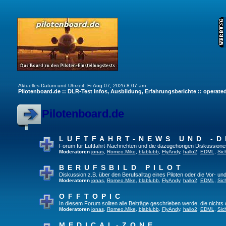
Aktuelles Datum und Uhrzeit: Fr Aug 07, 2026 8:07 am
Pilotenboard.de :: DLR-Test Infos, Ausbildung, Erfahrungsberichte :: operate
Pilotenboard.de
LUFTFAHRT-NEWS UND -D
Forum für Luftfahrt-Nachrichten und die dazugehörigen Diskussione
Moderatoren
jonas
,
Romeo.Mike
,
blablubb
,
FlyAndy
,
hallo2
,
EDML
,
Sic
BERUFSBILD PILOT
Diskussion z.B. über den Berufsalltag eines Piloten oder die Vor- und
Moderatoren
jonas
,
Romeo.Mike
,
blablubb
,
FlyAndy
,
hallo2
,
EDML
,
Sic
OFFTOPIC
In diesem Forum sollten alle Beiträge geschrieben werde, die nichts 
Moderatoren
jonas
,
Romeo.Mike
,
blablubb
,
FlyAndy
,
hallo2
,
EDML
,
Sic
MEDICAL-ZONE