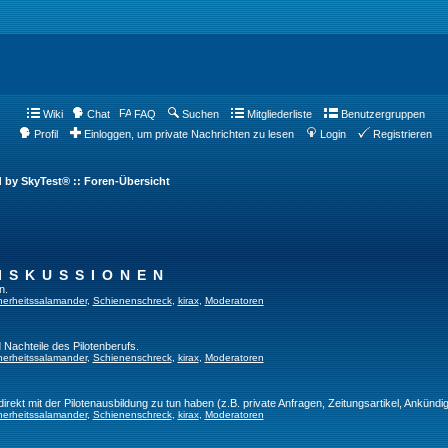
Wiki
Chat
FAQ
Suchen
Mitgliederliste
Benutzergruppen
Profil
Einloggen, um private Nachrichten zu lesen
Login
Registrieren
d by SkyTest® :: Foren-Übersicht
ISKUSSIONEN
n.
herheitssalamander
,
Schienenschreck
,
kirax
,
Moderatoren
 Nachteile des Pilotenberufs.
herheitssalamander
,
Schienenschreck
,
kirax
,
Moderatoren
direkt mit der Pilotenausbildung zu tun haben (z.B. private Anfragen, Zeitungsartikel, Ankündi
herheitssalamander
,
Schienenschreck
,
kirax
,
Moderatoren