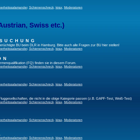
herheitssalamander
,
Schienenschreck
,
kirax
,
Moderatoren
Austrian, Swiss etc.)
RSUCHUNG
 berüchtigte BU beim DLR in Hamburg. Bitte auch alle Fragen zur BU hier stellen!
herheitssalamander
,
Schienenschreck
,
kirax
,
Moderatoren
ON
irmenqualifikation (FQ) finden sie in diesem Forum.
herheitssalamander
,
Schienenschreck
,
kirax
,
Moderatoren
herheitssalamander
,
Schienenschreck
,
kirax
,
Moderatoren
 Fluggesellschaften, die nicht in die obige Kategorie passen (z.B. GAPF-Test, Weiß-Test)
herheitssalamander
,
Schienenschreck
,
kirax
,
Moderatoren
herheitssalamander
,
Schienenschreck
,
kirax
,
Moderatoren
.
herheitssalamander
,
Schienenschreck
,
kirax
,
Moderatoren