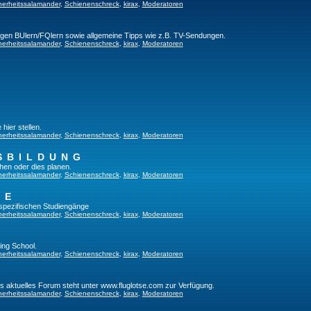
herheitssalamander
,
Schienenschreck
,
kirax
,
Moderatoren
ligen BUlern/FQlern sowie allgemeine Tipps wie z.B. TV-Sendungen.
herheitssalamander
,
Schienenschreck
,
kirax
,
Moderatoren
hier stellen.
herheitssalamander
,
Schienenschreck
,
kirax
,
Moderatoren
SBILDUNG
hen oder dies planen.
herheitssalamander
,
Schienenschreck
,
kirax
,
Moderatoren
GE
tspezifischen Studiengänge
herheitssalamander
,
Schienenschreck
,
kirax
,
Moderatoren
ing School.
herheitssalamander
,
Schienenschreck
,
kirax
,
Moderatoren
es aktuelles Forum steht unter www.fluglotse.com zur Verfügung.
herheitssalamander
,
Schienenschreck
,
kirax
,
Moderatoren