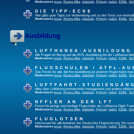
Moderatoren
jonas
,
Romeo.Mike
,
blablubb
,
FlyAndy
,
hallo2
,
EDML
,
Sic
DIE TIPP-ECKE
Hier gibts gute Tipps zur Vorbereitung und zu den Tests von ehema
Moderatoren
jonas
,
Romeo.Mike
,
blablubb
,
FlyAndy
,
hallo2
,
EDML
,
Sic
Ausbildung
LUFTHANSA-AUSBILDUNG
Alle Fragen im Bezug auf die ATPL-Ausbildung bei der Lufthansa bitte 
Moderatoren
jonas
,
Romeo.Mike
,
blablubb
,
FlyAndy
,
hallo2
,
EDML
,
Sic
FLUGSCHULEN / ATPL-AU
Das Forum für alle, die ihre Ausbildung an anderen Flugschulen mac
Moderatoren
jonas
,
Romeo.Mike
,
blablubb
,
FlyAndy
,
hallo2
,
EDML
,
Sic
LUFTFAHRT-STUDIENGÄN
Alles über Luftfahrtsystemtechnik/-management und andere luftfahr
Moderatoren
jonas
,
Romeo.Mike
,
blablubb
,
FlyAndy
,
hallo2
,
EDML
,
Sic
NFFLER AN DER LFT
Forum für jetzige und künftige Flugschüler der Lufthansa Flight Train
Moderatoren
jonas
,
Romeo.Mike
,
blablubb
,
FlyAndy
,
hallo2
,
EDML
,
Sic
FLUGLOTSEN
Interessant für alle Anwärter der Deutschen Flugsicherung. Ein neu
Moderatoren
jonas
,
Romeo.Mike
,
blablubb
,
FlyAndy
,
hallo2
,
EDML
,
Sic