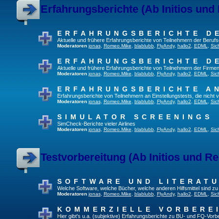
Erfahrungsberichte (Ab Initios und
ERFAHRUNGSBERICHTE D
Aktuelle und frühere Erfahrungsberichte von Teilnehmern der Beru
Moderatoren
jonas
,
Romeo.Mike
,
blablubb
,
FlyAndy
,
hallo2
,
EDML
,
Sic
ERFAHRUNGSBERICHTE D
Aktuelle und frühere Erfahrungsberichte von Teilnehmern der Firmen
Moderatoren
jonas
,
Romeo.Mike
,
blablubb
,
FlyAndy
,
hallo2
,
EDML
,
Sic
ERFAHRUNGSBERICHTE A
Erfahrungsberichte von Teilnehmern an Einstellungstests, die nich
Moderatoren
jonas
,
Romeo.Mike
,
blablubb
,
FlyAndy
,
hallo2
,
EDML
,
Sic
SIMULATOR SCREENINGS
SimCheck-Berichte vieler Airlines
Moderatoren
jonas
,
Romeo.Mike
,
blablubb
,
FlyAndy
,
hallo2
,
EDML
,
Sic
Testvorbereitung (Ab Initios und Re
SOFTWARE UND LITERAT
Welche Software, welche Bücher, welche anderen Hilfsmittel sind z
Moderatoren
jonas
,
Romeo.Mike
,
blablubb
,
FlyAndy
,
hallo2
,
EDML
,
Sic
KOMMERZIELLE VORBERE
Hier gibt's u.a. (subjektive) Erfahrungsberichte zu BU- und FQ-Vor