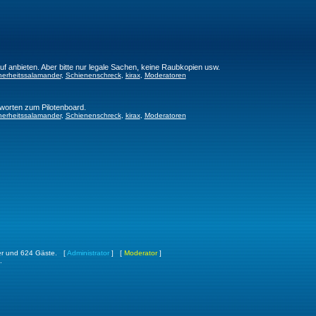
f anbieten. Aber bitte nur legale Sachen, keine Raubkopien usw.
herheitssalamander
,
Schienenschreck
,
kirax
,
Moderatoren
worten zum Pilotenboard.
herheitssalamander
,
Schienenschreck
,
kirax
,
Moderatoren
kter und 624 Gäste. [
Administrator
] [
Moderator
]
.