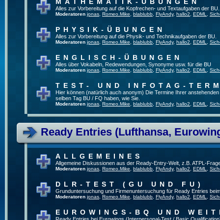
MATHEMATIK-ÜBUNGEN
Alles zur Vorbereitung auf die Kopfrechen- und Textaufgaben der BU.
Moderatoren
jonas
,
Romeo.Mike
,
blablubb
,
FlyAndy
,
hallo2
,
EDML
,
Sich
PHYSIK-ÜBUNGEN
Alles zur Vorbereitung auf die Physik- und Technikaufgaben der BU.
Moderatoren
jonas
,
Romeo.Mike
,
blablubb
,
FlyAndy
,
hallo2
,
EDML
,
Sich
ENGLISCH-ÜBUNGEN
Alles über Vokabeln, Redewendungen, Synonyme usw. für die BU
Moderatoren
jonas
,
Romeo.Mike
,
blablubb
,
FlyAndy
,
hallo2
,
EDML
,
Sich
TEST- UND INFOTAG-TER
Hier können (natürlich auch anonym) Die Termine Ihrer anstehenden Te
selben Tag BU / FQ haben, wie Sie.
Moderatoren
jonas
,
Romeo.Mike
,
blablubb
,
FlyAndy
,
hallo2
,
EDML
,
Sich
Ready Entries (Lufthansa, Eurowings
ALLGEMEINES
Allgemeine Diskussionen aus der Ready-Entry-Welt, z.B. ATPL-Frag
Moderatoren
jonas
,
Romeo.Mike
,
blablubb
,
FlyAndy
,
hallo2
,
EDML
,
Sich
DLR-TEST (GU UND FU)
Grunduntersuchung und Firmenuntersuchung für Ready Entries bei
Moderatoren
jonas
,
Romeo.Mike
,
blablubb
,
FlyAndy
,
hallo2
,
EDML
,
Sich
EUROWINGS-BQ UND WEIT
Ready Entries bei Eurowings (Interpersonal-Test / Basic Qualification