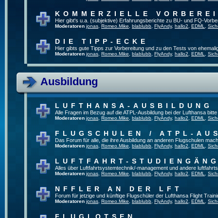
KOMMERZIELLE VORBERE
Hier gibt's u.a. (subjektive) Erfahrungsberichte zu BU- und FQ-Vorb
Moderatoren
jonas
,
Romeo.Mike
,
blablubb
,
FlyAndy
,
hallo2
,
EDML
,
Sich
DIE TIPP-ECKE
Hier gibts gute Tipps zur Vorbereitung und zu den Tests von ehemal
Moderatoren
jonas
,
Romeo.Mike
,
blablubb
,
FlyAndy
,
hallo2
,
EDML
,
Sich
Ausbildung
LUFTHANSA-AUSBILDUNG
Alle Fragen im Bezug auf die ATPL-Ausbildung bei der Lufthansa bitte h
Moderatoren
jonas
,
Romeo.Mike
,
blablubb
,
FlyAndy
,
hallo2
,
EDML
,
Sich
FLUGSCHULEN / ATPL-AU
Das Forum für alle, die ihre Ausbildung an anderen Flugschulen mach
Moderatoren
jonas
,
Romeo.Mike
,
blablubb
,
FlyAndy
,
hallo2
,
EDML
,
Sich
LUFTFAHRT-STUDIENGÄN
Alles über Luftfahrtsystemtechnik/-management und andere luftfahrt
Moderatoren
jonas
,
Romeo.Mike
,
blablubb
,
FlyAndy
,
hallo2
,
EDML
,
Sich
NFFLER AN DER LFT
Forum für jetzige und künftige Flugschüler der Lufthansa Flight Train
Moderatoren
jonas
,
Romeo.Mike
,
blablubb
,
FlyAndy
,
hallo2
,
EDML
,
Sich
FLUGLOTSEN