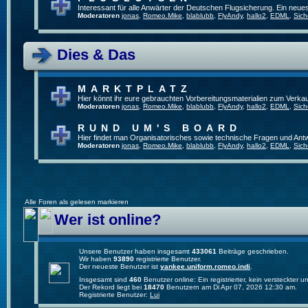
Interessant für alle Anwärter der Deutschen Flugsicherung. Ein neue
Moderatoren
jonas
,
Romeo.Mike
,
blablubb
,
FlyAndy
,
hallo2
,
EDML
,
Sich
Dies & Das
MARKTPLATZ
Hier könnt ihr eure gebrauchten Vorbereitungsmaterialien zum Verkau
Moderatoren
jonas
,
Romeo.Mike
,
blablubb
,
FlyAndy
,
hallo2
,
EDML
,
Sich
RUND UM'S BOARD
Hier findet man Organisatorisches sowie technische Fragen und Ant
Moderatoren
jonas
,
Romeo.Mike
,
blablubb
,
FlyAndy
,
hallo2
,
EDML
,
Sich
Alle Foren als gelesen markieren
Wer ist online?
Unsere Benutzer haben insgesamt
433061
Beiträge geschrieben.
Wir haben
93890
registrierte Benutzer.
Der neueste Benutzer ist
yankee.uniform.romeo.indi
.
Insgesamt sind
460
Benutzer online: Ein registrierter, kein versteckter
Der Rekord liegt bei
18470
Benutzern am Di Apr 07, 2026 12:30 am.
Registrierte Benutzer:
Lui