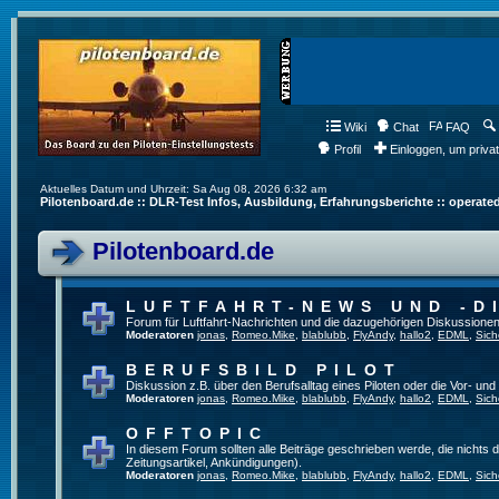
Wiki
Chat
FAQ
Profil
Einloggen, um priva
Aktuelles Datum und Uhrzeit: Sa Aug 08, 2026 6:32 am
Pilotenboard.de :: DLR-Test Infos, Ausbildung, Erfahrungsberichte :: operate
Pilotenboard.de
LUFTFAHRT-NEWS UND -D
Forum für Luftfahrt-Nachrichten und die dazugehörigen Diskussionen
Moderatoren
jonas
,
Romeo.Mike
,
blablubb
,
FlyAndy
,
hallo2
,
EDML
,
Sich
BERUFSBILD PILOT
Diskussion z.B. über den Berufsalltag eines Piloten oder die Vor- und
Moderatoren
jonas
,
Romeo.Mike
,
blablubb
,
FlyAndy
,
hallo2
,
EDML
,
Sich
OFFTOPIC
In diesem Forum sollten alle Beiträge geschrieben werde, die nichts d
Zeitungsartikel, Ankündigungen).
Moderatoren
jonas
,
Romeo.Mike
,
blablubb
,
FlyAndy
,
hallo2
,
EDML
,
Sich