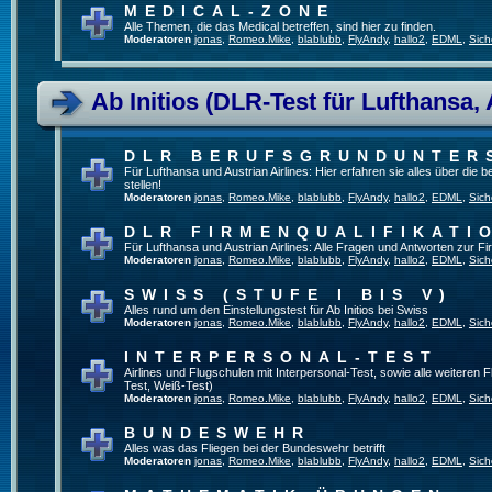
MEDICAL-ZONE
Alle Themen, die das Medical betreffen, sind hier zu finden.
Moderatoren
jonas
,
Romeo.Mike
,
blablubb
,
FlyAndy
,
hallo2
,
EDML
,
Sich
Ab Initios (DLR-Test für Lufthansa, 
DLR BERUFSGRUNDUNTER
Für Lufthansa und Austrian Airlines: Hier erfahren sie alles über die
stellen!
Moderatoren
jonas
,
Romeo.Mike
,
blablubb
,
FlyAndy
,
hallo2
,
EDML
,
Sich
DLR FIRMENQUALIFIKATI
Für Lufthansa und Austrian Airlines: Alle Fragen und Antworten zur Fi
Moderatoren
jonas
,
Romeo.Mike
,
blablubb
,
FlyAndy
,
hallo2
,
EDML
,
Sich
SWISS (STUFE I BIS V)
Alles rund um den Einstellungstest für Ab Initios bei Swiss
Moderatoren
jonas
,
Romeo.Mike
,
blablubb
,
FlyAndy
,
hallo2
,
EDML
,
Sich
INTERPERSONAL-TEST
Airlines und Flugschulen mit Interpersonal-Test, sowie alle weiteren 
Test, Weiß-Test)
Moderatoren
jonas
,
Romeo.Mike
,
blablubb
,
FlyAndy
,
hallo2
,
EDML
,
Sich
BUNDESWEHR
Alles was das Fliegen bei der Bundeswehr betrifft
Moderatoren
jonas
,
Romeo.Mike
,
blablubb
,
FlyAndy
,
hallo2
,
EDML
,
Sich