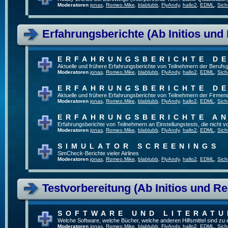
Moderatoren
jonas
,
Romeo.Mike
,
blablubb
,
FlyAndy
,
hallo2
,
EDML
,
Sich
Erfahrungsberichte (Ab Initios und
ERFAHRUNGSBERICHTE DE
Aktuelle und frühere Erfahrungsberichte von Teilnehmern der Beruf
Moderatoren
jonas
,
Romeo.Mike
,
blablubb
,
FlyAndy
,
hallo2
,
EDML
,
Sich
ERFAHRUNGSBERICHTE DE
Aktuelle und frühere Erfahrungsberichte von Teilnehmern der Firmenq
Moderatoren
jonas
,
Romeo.Mike
,
blablubb
,
FlyAndy
,
hallo2
,
EDML
,
Sich
ERFAHRUNGSBERICHTE A
Erfahrungsberichte von Teilnehmern an Einstellungstests, die nicht
Moderatoren
jonas
,
Romeo.Mike
,
blablubb
,
FlyAndy
,
hallo2
,
EDML
,
Sich
SIMULATOR SCREENINGS
SimCheck-Berichte vieler Airlines
Moderatoren
jonas
,
Romeo.Mike
,
blablubb
,
FlyAndy
,
hallo2
,
EDML
,
Sich
Testvorbereitung (Ab Initios und Re
SOFTWARE UND LITERATU
Welche Software, welche Bücher, welche anderen Hilfsmittel sind zu
Moderatoren
jonas
,
Romeo.Mike
,
blablubb
,
FlyAndy
,
hallo2
,
EDML
,
Sich