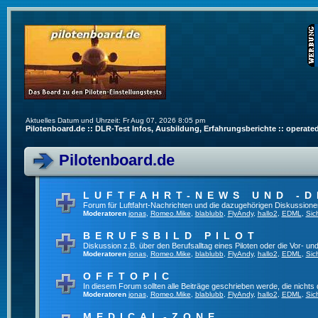
Aktuelles Datum und Uhrzeit: Fr Aug 07, 2026 8:05 pm
Pilotenboard.de :: DLR-Test Infos, Ausbildung, Erfahrungsberichte :: operate
Pilotenboard.de
LUFTFAHRT-NEWS UND -D
Forum für Luftfahrt-Nachrichten und die dazugehörigen Diskussione
Moderatoren
jonas
,
Romeo.Mike
,
blablubb
,
FlyAndy
,
hallo2
,
EDML
,
Sic
BERUFSBILD PILOT
Diskussion z.B. über den Berufsalltag eines Piloten oder die Vor- und
Moderatoren
jonas
,
Romeo.Mike
,
blablubb
,
FlyAndy
,
hallo2
,
EDML
,
Sic
OFFTOPIC
In diesem Forum sollten alle Beiträge geschrieben werde, die nichts 
Moderatoren
jonas
,
Romeo.Mike
,
blablubb
,
FlyAndy
,
hallo2
,
EDML
,
Sic
MEDICAL-ZONE