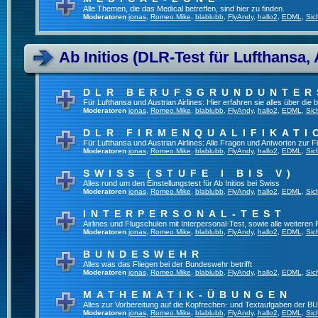
Alle Themen, die das Medical betreffen, sind hier zu finden.
Moderatoren
jonas
,
Romeo.Mike
,
blablubb
,
FlyAndy
,
hallo2
,
EDML
,
Sic
Ab Initios (DLR-Test für Lufthansa, 
DLR BERUFSGRUNDUNTE
Für Lufthansa und Austrian Airlines: Hier erfahren sie alles über die
Moderatoren
jonas
,
Romeo.Mike
,
blablubb
,
FlyAndy
,
hallo2
,
EDML
,
Sic
DLR FIRMENQUALIFIKATI
Für Lufthansa und Austrian Airlines: Alle Fragen und Antworten zur F
Moderatoren
jonas
,
Romeo.Mike
,
blablubb
,
FlyAndy
,
hallo2
,
EDML
,
Sic
SWISS (STUFE I BIS V)
Alles rund um den Einstellungstest für Ab Initios bei Swiss
Moderatoren
jonas
,
Romeo.Mike
,
blablubb
,
FlyAndy
,
hallo2
,
EDML
,
Sic
INTERPERSONAL-TEST
Airlines und Flugschulen mit Interpersonal-Test, sowie alle weiteren
Moderatoren
jonas
,
Romeo.Mike
,
blablubb
,
FlyAndy
,
hallo2
,
EDML
,
Sic
BUNDESWEHR
Alles was das Fliegen bei der Bundeswehr betrifft
Moderatoren
jonas
,
Romeo.Mike
,
blablubb
,
FlyAndy
,
hallo2
,
EDML
,
Sic
MATHEMATIK-ÜBUNGEN
Alles zur Vorbereitung auf die Kopfrechen- und Textaufgaben der BU
Moderatoren
jonas
,
Romeo.Mike
,
blablubb
,
FlyAndy
,
hallo2
,
EDML
,
Sic