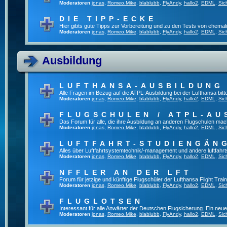
Moderatoren
jonas
,
Romeo.Mike
,
blablubb
,
FlyAndy
,
hallo2
,
EDML
,
Sic
DIE TIPP-ECKE
Hier gibts gute Tipps zur Vorbereitung und zu den Tests von ehema
Moderatoren
jonas
,
Romeo.Mike
,
blablubb
,
FlyAndy
,
hallo2
,
EDML
,
Sic
Ausbildung
LUFTHANSA-AUSBILDUNG
Alle Fragen im Bezug auf die ATPL-Ausbildung bei der Lufthansa bitte 
Moderatoren
jonas
,
Romeo.Mike
,
blablubb
,
FlyAndy
,
hallo2
,
EDML
,
Sic
FLUGSCHULEN / ATPL-AU
Das Forum für alle, die ihre Ausbildung an anderen Flugschulen mac
Moderatoren
jonas
,
Romeo.Mike
,
blablubb
,
FlyAndy
,
hallo2
,
EDML
,
Sic
LUFTFAHRT-STUDIENGÄN
Alles über Luftfahrtsystemtechnik/-management und andere luftfahr
Moderatoren
jonas
,
Romeo.Mike
,
blablubb
,
FlyAndy
,
hallo2
,
EDML
,
Sic
NFFLER AN DER LFT
Forum für jetzige und künftige Flugschüler der Lufthansa Flight Train
Moderatoren
jonas
,
Romeo.Mike
,
blablubb
,
FlyAndy
,
hallo2
,
EDML
,
Sic
FLUGLOTSEN
Interessant für alle Anwärter der Deutschen Flugsicherung. Ein neu
Moderatoren
jonas
,
Romeo.Mike
,
blablubb
,
FlyAndy
,
hallo2
,
EDML
,
Sic