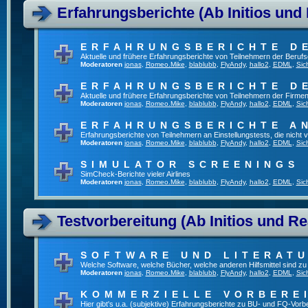
Erfahrungsberichte (Ab Initios und
ERFAHRUNGSBERICHTE D
Aktuelle und frühere Erfahrungsberichte von Teilnehmern der Beru
Moderatoren
jonas
,
Romeo.Mike
,
blablubb
,
FlyAndy
,
hallo2
,
EDML
,
Sic
ERFAHRUNGSBERICHTE D
Aktuelle und frühere Erfahrungsberichte von Teilnehmern der Firmen
Moderatoren
jonas
,
Romeo.Mike
,
blablubb
,
FlyAndy
,
hallo2
,
EDML
,
Sic
ERFAHRUNGSBERICHTE A
Erfahrungsberichte von Teilnehmern an Einstellungstests, die nich
Moderatoren
jonas
,
Romeo.Mike
,
blablubb
,
FlyAndy
,
hallo2
,
EDML
,
Sic
SIMULATOR SCREENINGS
SimCheck-Berichte vieler Airlines
Moderatoren
jonas
,
Romeo.Mike
,
blablubb
,
FlyAndy
,
hallo2
,
EDML
,
Sic
Testvorbereitung (Ab Initios und Re
SOFTWARE UND LITERAT
Welche Software, welche Bücher, welche anderen Hilfsmittel sind z
Moderatoren
jonas
,
Romeo.Mike
,
blablubb
,
FlyAndy
,
hallo2
,
EDML
,
Sic
KOMMERZIELLE VORBERE
Hier gibt's u.a. (subjektive) Erfahrungsberichte zu BU- und FQ-Vor