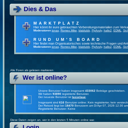
Dies & Das
MARKTPLATZ
Hier könnt ihr eure gebrauchten Vorbereitungsmaterialien zum Verkau
Moderatoren
jonas
,
Romeo.Mike
,
blablubb
,
FlyAndy
,
hallo2
,
EDML
,
Sic
RUND UM'S BOARD
Hier findet man Organisatorisches sowie technische Fragen und Ant
Moderatoren
jonas
,
Romeo.Mike
,
blablubb
,
FlyAndy
,
hallo2
,
EDML
,
Sic
Alle Foren als gelesen markieren
Wer ist online?
Unsere Benutzer haben insgesamt
433062
Beiträge geschrieben.
Wir haben
93890
registrierte Benutzer.
Der neueste Benutzer ist
lasselaue
.
Insgesamt sind
616
Benutzer online: Kein registrierter, kein verste
Der Rekord liegt bei
18470
Benutzern am Di Apr 07, 2026 12:30 am
Registrierte Benutzer: Keine
Diese Daten zeigen an, wer in den letzten 5 Minuten online war.
Login