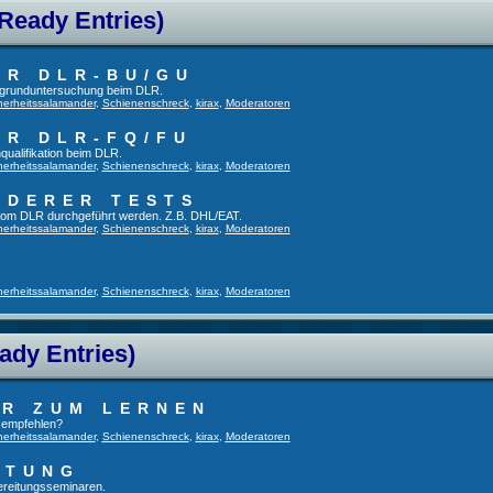
 Ready Entries)
ER DLR-BU/GU
fsgrunduntersuchung beim DLR.
herheitssalamander
,
Schienenschreck
,
kirax
,
Moderatoren
ER DLR-FQ/FU
qualifikation beim DLR.
herheitssalamander
,
Schienenschreck
,
kirax
,
Moderatoren
NDERER TESTS
t vom DLR durchgeführt werden. Z.B. DHL/EAT.
herheitssalamander
,
Schienenschreck
,
kirax
,
Moderatoren
herheitssalamander
,
Schienenschreck
,
kirax
,
Moderatoren
ady Entries)
UR ZUM LERNEN
u empfehlen?
herheitssalamander
,
Schienenschreck
,
kirax
,
Moderatoren
ITUNG
bereitungsseminaren.