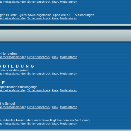
herheitssalamander
,
Schienenschreck
,
kirax
,
Moderatoren
ligen BUlern/FQlern sowie allgemeine Tipps wie z.B. TV-Sendungen.
herheitssalamander
,
Schienenschreck
,
kirax
,
Moderatoren
hier stellen.
herheitssalamander
,
Schienenschreck
,
kirax
,
Moderatoren
SBILDUNG
hen oder dies planen.
herheitssalamander
,
Schienenschreck
,
kirax
,
Moderatoren
GE
tspezifischen Studiengänge
herheitssalamander
,
Schienenschreck
,
kirax
,
Moderatoren
ing School.
herheitssalamander
,
Schienenschreck
,
kirax
,
Moderatoren
es aktuelles Forum steht unter www.fluglotse.com zur Verfügung.
herheitssalamander
,
Schienenschreck
,
kirax
,
Moderatoren