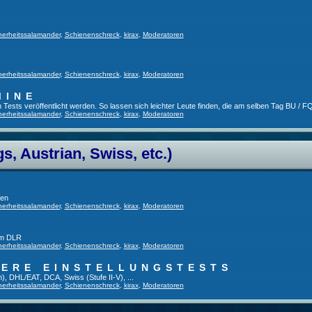
herheitssalamander
,
Schienenschreck
,
kirax
,
Moderatoren
herheitssalamander
,
Schienenschreck
,
kirax
,
Moderatoren
MINE
ests veröffentlicht werden. So lassen sich leichter Leute finden, die am selben Tag BU / FQ
herheitssalamander
,
Schienenschreck
,
kirax
,
Moderatoren
, Austrian, Swiss, etc.)
gen
herheitssalamander
,
Schienenschreck
,
kirax
,
Moderatoren
im DLR
herheitssalamander
,
Schienenschreck
,
kirax
,
Moderatoren
TERE EINSTELLUNGSTESTS
), DHL/EAT, DCA, Swiss (Stufe II-V), ...
herheitssalamander
,
Schienenschreck
,
kirax
,
Moderatoren