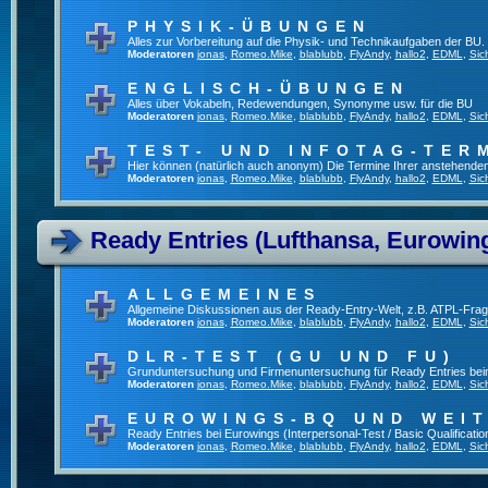
PHYSIK-ÜBUNGEN
Alles zur Vorbereitung auf die Physik- und Technikaufgaben der BU.
Moderatoren
jonas
,
Romeo.Mike
,
blablubb
,
FlyAndy
,
hallo2
,
EDML
,
Sic
ENGLISCH-ÜBUNGEN
Alles über Vokabeln, Redewendungen, Synonyme usw. für die BU
Moderatoren
jonas
,
Romeo.Mike
,
blablubb
,
FlyAndy
,
hallo2
,
EDML
,
Sic
TEST- UND INFOTAG-TER
Hier können (natürlich auch anonym) Die Termine Ihrer anstehenden T
Moderatoren
jonas
,
Romeo.Mike
,
blablubb
,
FlyAndy
,
hallo2
,
EDML
,
Sic
Ready Entries (Lufthansa, Eurowings
ALLGEMEINES
Allgemeine Diskussionen aus der Ready-Entry-Welt, z.B. ATPL-Fra
Moderatoren
jonas
,
Romeo.Mike
,
blablubb
,
FlyAndy
,
hallo2
,
EDML
,
Sic
DLR-TEST (GU UND FU)
Grunduntersuchung und Firmenuntersuchung für Ready Entries be
Moderatoren
jonas
,
Romeo.Mike
,
blablubb
,
FlyAndy
,
hallo2
,
EDML
,
Sic
EUROWINGS-BQ UND WEI
Ready Entries bei Eurowings (Interpersonal-Test / Basic Qualification
Moderatoren
jonas
,
Romeo.Mike
,
blablubb
,
FlyAndy
,
hallo2
,
EDML
,
Sic