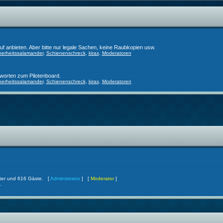
f anbieten. Aber bitte nur legale Sachen, keine Raubkopien usw.
herheitssalamander
,
Schienenschreck
,
kirax
,
Moderatoren
worten zum Pilotenboard.
herheitssalamander
,
Schienenschreck
,
kirax
,
Moderatoren
ckter und 616 Gäste. [
Administrator
] [
Moderator
]
.