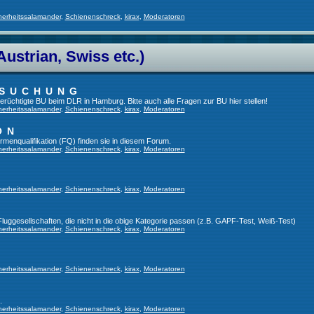
herheitssalamander
,
Schienenschreck
,
kirax
,
Moderatoren
Austrian, Swiss etc.)
RSUCHUNG
 berüchtigte BU beim DLR in Hamburg. Bitte auch alle Fragen zur BU hier stellen!
herheitssalamander
,
Schienenschreck
,
kirax
,
Moderatoren
ON
irmenqualifikation (FQ) finden sie in diesem Forum.
herheitssalamander
,
Schienenschreck
,
kirax
,
Moderatoren
herheitssalamander
,
Schienenschreck
,
kirax
,
Moderatoren
 Fluggesellschaften, die nicht in die obige Kategorie passen (z.B. GAPF-Test, Weiß-Test)
herheitssalamander
,
Schienenschreck
,
kirax
,
Moderatoren
herheitssalamander
,
Schienenschreck
,
kirax
,
Moderatoren
.
herheitssalamander
,
Schienenschreck
,
kirax
,
Moderatoren