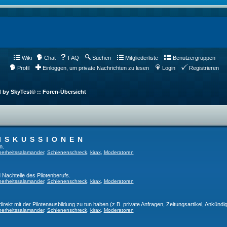
Wiki
Chat
FAQ
Suchen
Mitgliederliste
Benutzergruppen
Profil
Einloggen, um private Nachrichten zu lesen
Login
Registrieren
d by SkyTest® :: Foren-Übersicht
ISKUSSIONEN
n.
herheitssalamander
,
Schienenschreck
,
kirax
,
Moderatoren
 Nachteile des Pilotenberufs.
herheitssalamander
,
Schienenschreck
,
kirax
,
Moderatoren
direkt mit der Pilotenausbildung zu tun haben (z.B. private Anfragen, Zeitungsartikel, Ankündi
herheitssalamander
,
Schienenschreck
,
kirax
,
Moderatoren