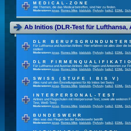
MEDICAL-ZONE
Alle Themen, die das Medical betreffen, sind hier zu finden.
Moderatoren
jonas
,
Romeo.Mike
,
blablubb
,
FlyAndy
,
hallo2
,
EDML
,
Sich
Ab Initios (DLR-Test für Lufthansa, 
DLR BERUFSGRUNDUNTER
Für Lufthansa und Austrian Airlines: Hier erfahren sie alles über die
stellen!
Moderatoren
jonas
,
Romeo.Mike
,
blablubb
,
FlyAndy
,
hallo2
,
EDML
,
Sich
DLR FIRMENQUALIFIKATI
Für Lufthansa und Austrian Airlines: Alle Fragen und Antworten zur Fi
Moderatoren
jonas
,
Romeo.Mike
,
blablubb
,
FlyAndy
,
hallo2
,
EDML
,
Sich
SWISS (STUFE I BIS V)
Alles rund um den Einstellungstest für Ab Initios bei Swiss
Moderatoren
jonas
,
Romeo.Mike
,
blablubb
,
FlyAndy
,
hallo2
,
EDML
,
Sich
INTERPERSONAL-TEST
Airlines und Flugschulen mit Interpersonal-Test, sowie alle weiteren 
Test, Weiß-Test)
Moderatoren
jonas
,
Romeo.Mike
,
blablubb
,
FlyAndy
,
hallo2
,
EDML
,
Sich
BUNDESWEHR
Alles was das Fliegen bei der Bundeswehr betrifft
Moderatoren
jonas
,
Romeo.Mike
,
blablubb
,
FlyAndy
,
hallo2
,
EDML
,
Sich