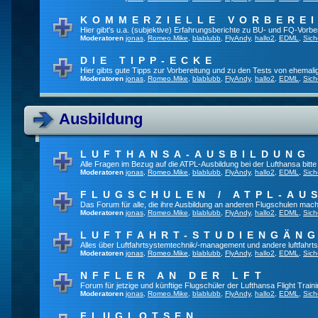
KOMMERZIELLE VORBERE
Hier gibt's u.a. (subjektive) Erfahrungsberichte zu BU- und FQ-Vorb
Moderatoren
jonas
,
Romeo.Mike
,
blablubb
,
FlyAndy
,
hallo2
,
EDML
,
Sich
DIE TIPP-ECKE
Hier gibts gute Tipps zur Vorbereitung und zu den Tests von ehemal
Moderatoren
jonas
,
Romeo.Mike
,
blablubb
,
FlyAndy
,
hallo2
,
EDML
,
Sich
Ausbildung
LUFTHANSA-AUSBILDUNG
Alle Fragen im Bezug auf die ATPL-Ausbildung bei der Lufthansa bitte h
Moderatoren
jonas
,
Romeo.Mike
,
blablubb
,
FlyAndy
,
hallo2
,
EDML
,
Sich
FLUGSCHULEN / ATPL-AU
Das Forum für alle, die ihre Ausbildung an anderen Flugschulen mach
Moderatoren
jonas
,
Romeo.Mike
,
blablubb
,
FlyAndy
,
hallo2
,
EDML
,
Sich
LUFTFAHRT-STUDIENGÄN
Alles über Luftfahrtsystemtechnik/-management und andere luftfahrt
Moderatoren
jonas
,
Romeo.Mike
,
blablubb
,
FlyAndy
,
hallo2
,
EDML
,
Sich
NFFLER AN DER LFT
Forum für jetzige und künftige Flugschüler der Lufthansa Flight Train
Moderatoren
jonas
,
Romeo.Mike
,
blablubb
,
FlyAndy
,
hallo2
,
EDML
,
Sich
FLUGLOTSEN