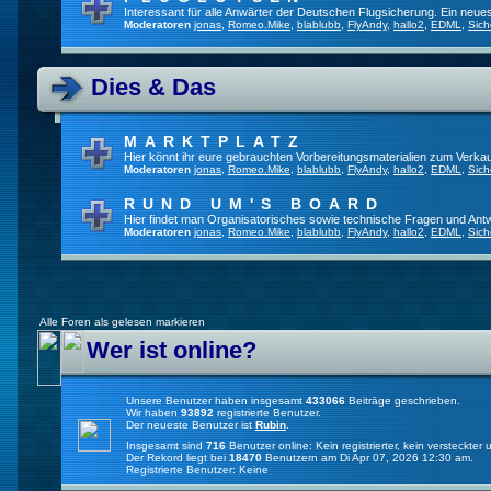
Interessant für alle Anwärter der Deutschen Flugsicherung. Ein neue
Moderatoren
jonas
,
Romeo.Mike
,
blablubb
,
FlyAndy
,
hallo2
,
EDML
,
Sich
Dies & Das
MARKTPLATZ
Hier könnt ihr eure gebrauchten Vorbereitungsmaterialien zum Verkau
Moderatoren
jonas
,
Romeo.Mike
,
blablubb
,
FlyAndy
,
hallo2
,
EDML
,
Sich
RUND UM'S BOARD
Hier findet man Organisatorisches sowie technische Fragen und Ant
Moderatoren
jonas
,
Romeo.Mike
,
blablubb
,
FlyAndy
,
hallo2
,
EDML
,
Sich
Alle Foren als gelesen markieren
Wer ist online?
Unsere Benutzer haben insgesamt
433066
Beiträge geschrieben.
Wir haben
93892
registrierte Benutzer.
Der neueste Benutzer ist
Rubin
.
Insgesamt sind
716
Benutzer online: Kein registrierter, kein versteckte
Der Rekord liegt bei
18470
Benutzern am Di Apr 07, 2026 12:30 am.
Registrierte Benutzer: Keine