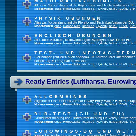
MATHEMATIK-ÜBUNGEN
Alles zur Vorbereitung auf die Kopfrechen- und Textaufgaben der BU.
Moderatoren
jonas
,
Romeo.Mike
,
blablubb
,
FlyAndy
,
hallo2
,
EDML
,
Sich
PHYSIK-ÜBUNGEN
Alles zur Vorbereitung auf die Physik- und Technikaufgaben der BU.
Moderatoren
jonas
,
Romeo.Mike
,
blablubb
,
FlyAndy
,
hallo2
,
EDML
,
Sich
ENGLISCH-ÜBUNGEN
Alles über Vokabeln, Redewendungen, Synonyme usw. für die BU
Moderatoren
jonas
,
Romeo.Mike
,
blablubb
,
FlyAndy
,
hallo2
,
EDML
,
Sich
TEST- UND INFOTAG-TER
Hier können (natürlich auch anonym) Die Termine Ihrer anstehenden Te
selben Tag BU / FQ haben, wie Sie.
Moderatoren
jonas
,
Romeo.Mike
,
blablubb
,
FlyAndy
,
hallo2
,
EDML
,
Sich
Ready Entries (Lufthansa, Eurowings
ALLGEMEINES
Allgemeine Diskussionen aus der Ready-Entry-Welt, z.B. ATPL-Frag
Moderatoren
jonas
,
Romeo.Mike
,
blablubb
,
FlyAndy
,
hallo2
,
EDML
,
Sich
DLR-TEST (GU UND FU)
Grunduntersuchung und Firmenuntersuchung für Ready Entries bei
Moderatoren
jonas
,
Romeo.Mike
,
blablubb
,
FlyAndy
,
hallo2
,
EDML
,
Sich
EUROWINGS-BQ UND WEIT
Ready Entries bei Eurowings (Interpersonal-Test / Basic Qualification