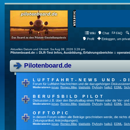
Wiki
Chat
FAQ
Profil
Einloggen, um priva
Aktuelles Datum und Uhrzeit: Sa Aug 08, 2026 3:28 pm
Pilotenboard.de :: DLR-Test Infos, Ausbildung, Erfahrungsberichte :: operate
Pilotenboard.de
LUFTFAHRT-NEWS UND -D
Forum für Luftfahrt-Nachrichten und die dazugehörigen Diskussionen
Moderatoren
jonas
,
Romeo.Mike
,
blablubb
,
FlyAndy
,
hallo2
,
EDML
,
Sich
BERUFSBILD PILOT
Diskussion z.B. über den Berufsalltag eines Piloten oder die Vor- und
Moderatoren
jonas
,
Romeo.Mike
,
blablubb
,
FlyAndy
,
hallo2
,
EDML
,
Sich
OFFTOPIC
In diesem Forum sollten alle Beiträge geschrieben werde, die nichts d
Zeitungsartikel, Ankündigungen).
Moderatoren
jonas
,
Romeo.Mike
,
blablubb
,
FlyAndy
,
hallo2
,
EDML
,
Sich