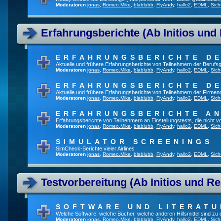
Moderatoren
jonas
,
Romeo.Mike
,
blablubb
,
FlyAndy
,
hallo2
,
EDML
,
Sich
Erfahrungsberichte (Ab Initios und
ERFAHRUNGSBERICHTE DE
Aktuelle und frühere Erfahrungsberichte von Teilnehmern der Beruf
Moderatoren
jonas
,
Romeo.Mike
,
blablubb
,
FlyAndy
,
hallo2
,
EDML
,
Sich
ERFAHRUNGSBERICHTE DE
Aktuelle und frühere Erfahrungsberichte von Teilnehmern der Firmenq
Moderatoren
jonas
,
Romeo.Mike
,
blablubb
,
FlyAndy
,
hallo2
,
EDML
,
Sich
ERFAHRUNGSBERICHTE A
Erfahrungsberichte von Teilnehmern an Einstellungstests, die nicht
Moderatoren
jonas
,
Romeo.Mike
,
blablubb
,
FlyAndy
,
hallo2
,
EDML
,
Sich
SIMULATOR SCREENINGS
SimCheck-Berichte vieler Airlines
Moderatoren
jonas
,
Romeo.Mike
,
blablubb
,
FlyAndy
,
hallo2
,
EDML
,
Sich
Testvorbereitung (Ab Initios und Re
SOFTWARE UND LITERATU
Welche Software, welche Bücher, welche anderen Hilfsmittel sind zu
Moderatoren
jonas
,
Romeo.Mike
,
blablubb
,
FlyAndy
,
hallo2
,
EDML
,
Sich