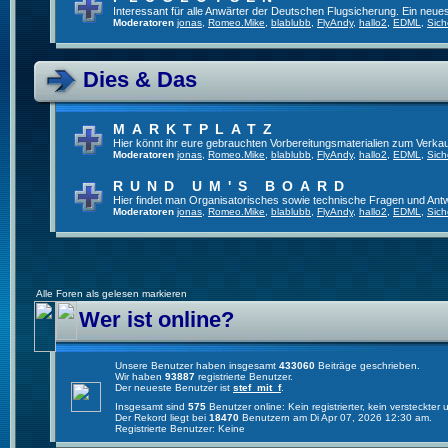
Interessant für alle Anwärter der Deutschen Flugsicherung. Ein neue
Moderatoren
jonas
,
Romeo.Mike
,
blablubb
,
FlyAndy
,
hallo2
,
EDML
,
Sich
Dies & Das
MARKTPLATZ
Hier könnt ihr eure gebrauchten Vorbereitungsmaterialien zum Verkau
Moderatoren
jonas
,
Romeo.Mike
,
blablubb
,
FlyAndy
,
hallo2
,
EDML
,
Sich
RUND UM'S BOARD
Hier findet man Organisatorisches sowie technische Fragen und Ant
Moderatoren
jonas
,
Romeo.Mike
,
blablubb
,
FlyAndy
,
hallo2
,
EDML
,
Sich
Alle Foren als gelesen markieren
Wer ist online?
Unsere Benutzer haben insgesamt
433060
Beiträge geschrieben.
Wir haben
93887
registrierte Benutzer.
Der neueste Benutzer ist
stef_mit_f
.
Insgesamt sind
575
Benutzer online: Kein registrierter, kein versteckte
Der Rekord liegt bei
18470
Benutzern am Di Apr 07, 2026 12:30 am.
Registrierte Benutzer: Keine