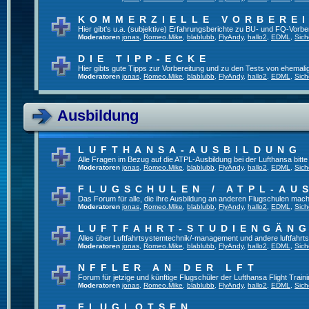
KOMMERZIELLE VORBERE
Hier gibt's u.a. (subjektive) Erfahrungsberichte zu BU- und FQ-Vorb
Moderatoren
jonas
,
Romeo.Mike
,
blablubb
,
FlyAndy
,
hallo2
,
EDML
,
Sich
DIE TIPP-ECKE
Hier gibts gute Tipps zur Vorbereitung und zu den Tests von ehemal
Moderatoren
jonas
,
Romeo.Mike
,
blablubb
,
FlyAndy
,
hallo2
,
EDML
,
Sich
Ausbildung
LUFTHANSA-AUSBILDUNG
Alle Fragen im Bezug auf die ATPL-Ausbildung bei der Lufthansa bitte h
Moderatoren
jonas
,
Romeo.Mike
,
blablubb
,
FlyAndy
,
hallo2
,
EDML
,
Sich
FLUGSCHULEN / ATPL-AU
Das Forum für alle, die ihre Ausbildung an anderen Flugschulen mach
Moderatoren
jonas
,
Romeo.Mike
,
blablubb
,
FlyAndy
,
hallo2
,
EDML
,
Sich
LUFTFAHRT-STUDIENGÄN
Alles über Luftfahrtsystemtechnik/-management und andere luftfahrt
Moderatoren
jonas
,
Romeo.Mike
,
blablubb
,
FlyAndy
,
hallo2
,
EDML
,
Sich
NFFLER AN DER LFT
Forum für jetzige und künftige Flugschüler der Lufthansa Flight Train
Moderatoren
jonas
,
Romeo.Mike
,
blablubb
,
FlyAndy
,
hallo2
,
EDML
,
Sich
FLUGLOTSEN