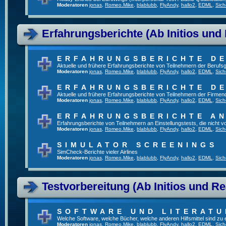
Moderatoren
jonas
,
Romeo.Mike
,
blablubb
,
FlyAndy
,
hallo2
,
EDML
,
Sich
Erfahrungsberichte (Ab Initios und
ERFAHRUNGSBERICHTE DE
Aktuelle und frühere Erfahrungsberichte von Teilnehmern der Beruf
Moderatoren
jonas
,
Romeo.Mike
,
blablubb
,
FlyAndy
,
hallo2
,
EDML
,
Sich
ERFAHRUNGSBERICHTE DE
Aktuelle und frühere Erfahrungsberichte von Teilnehmern der Firmenq
Moderatoren
jonas
,
Romeo.Mike
,
blablubb
,
FlyAndy
,
hallo2
,
EDML
,
Sich
ERFAHRUNGSBERICHTE A
Erfahrungsberichte von Teilnehmern an Einstellungstests, die nicht
Moderatoren
jonas
,
Romeo.Mike
,
blablubb
,
FlyAndy
,
hallo2
,
EDML
,
Sich
SIMULATOR SCREENINGS
SimCheck-Berichte vieler Airlines
Moderatoren
jonas
,
Romeo.Mike
,
blablubb
,
FlyAndy
,
hallo2
,
EDML
,
Sich
Testvorbereitung (Ab Initios und Re
SOFTWARE UND LITERATU
Welche Software, welche Bücher, welche anderen Hilfsmittel sind zu
Moderatoren
jonas
,
Romeo.Mike
,
blablubb
,
FlyAndy
,
hallo2
,
EDML
,
Sich