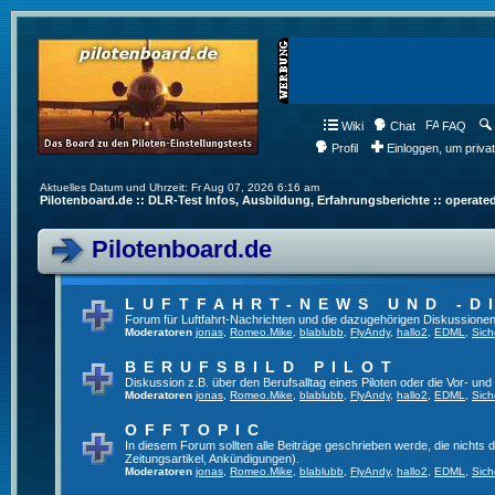
Wiki
Chat
FAQ
Profil
Einloggen, um priva
Aktuelles Datum und Uhrzeit: Fr Aug 07, 2026 6:16 am
Pilotenboard.de :: DLR-Test Infos, Ausbildung, Erfahrungsberichte :: operate
Pilotenboard.de
LUFTFAHRT-NEWS UND -D
Forum für Luftfahrt-Nachrichten und die dazugehörigen Diskussionen
Moderatoren
jonas
,
Romeo.Mike
,
blablubb
,
FlyAndy
,
hallo2
,
EDML
,
Sich
BERUFSBILD PILOT
Diskussion z.B. über den Berufsalltag eines Piloten oder die Vor- und
Moderatoren
jonas
,
Romeo.Mike
,
blablubb
,
FlyAndy
,
hallo2
,
EDML
,
Sich
OFFTOPIC
In diesem Forum sollten alle Beiträge geschrieben werde, die nichts d
Zeitungsartikel, Ankündigungen).
Moderatoren
jonas
,
Romeo.Mike
,
blablubb
,
FlyAndy
,
hallo2
,
EDML
,
Sich