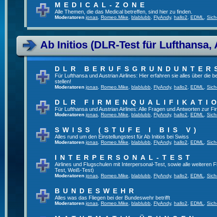
MEDICAL-ZONE
Alle Themen, die das Medical betreffen, sind hier zu finden.
Moderatoren
jonas
,
Romeo.Mike
,
blablubb
,
FlyAndy
,
hallo2
,
EDML
,
Sich
Ab Initios (DLR-Test für Lufthansa, 
DLR BERUFSGRUNDUNTER
Für Lufthansa und Austrian Airlines: Hier erfahren sie alles über die
stellen!
Moderatoren
jonas
,
Romeo.Mike
,
blablubb
,
FlyAndy
,
hallo2
,
EDML
,
Sich
DLR FIRMENQUALIFIKATI
Für Lufthansa und Austrian Airlines: Alle Fragen und Antworten zur Fi
Moderatoren
jonas
,
Romeo.Mike
,
blablubb
,
FlyAndy
,
hallo2
,
EDML
,
Sich
SWISS (STUFE I BIS V)
Alles rund um den Einstellungstest für Ab Initios bei Swiss
Moderatoren
jonas
,
Romeo.Mike
,
blablubb
,
FlyAndy
,
hallo2
,
EDML
,
Sich
INTERPERSONAL-TEST
Airlines und Flugschulen mit Interpersonal-Test, sowie alle weiteren 
Test, Weiß-Test)
Moderatoren
jonas
,
Romeo.Mike
,
blablubb
,
FlyAndy
,
hallo2
,
EDML
,
Sich
BUNDESWEHR
Alles was das Fliegen bei der Bundeswehr betrifft
Moderatoren
jonas
,
Romeo.Mike
,
blablubb
,
FlyAndy
,
hallo2
,
EDML
,
Sich