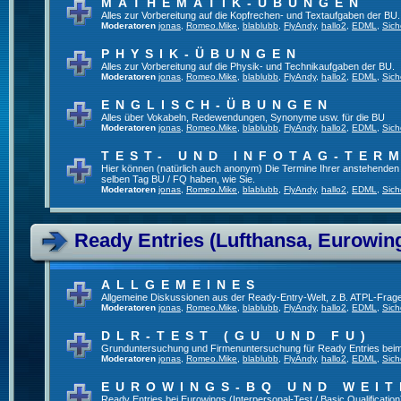
MATHEMATIK-ÜBUNGEN
Alles zur Vorbereitung auf die Kopfrechen- und Textaufgaben der BU.
Moderatoren
jonas
,
Romeo.Mike
,
blablubb
,
FlyAndy
,
hallo2
,
EDML
,
Sich
PHYSIK-ÜBUNGEN
Alles zur Vorbereitung auf die Physik- und Technikaufgaben der BU.
Moderatoren
jonas
,
Romeo.Mike
,
blablubb
,
FlyAndy
,
hallo2
,
EDML
,
Sich
ENGLISCH-ÜBUNGEN
Alles über Vokabeln, Redewendungen, Synonyme usw. für die BU
Moderatoren
jonas
,
Romeo.Mike
,
blablubb
,
FlyAndy
,
hallo2
,
EDML
,
Sich
TEST- UND INFOTAG-TER
Hier können (natürlich auch anonym) Die Termine Ihrer anstehenden Te
selben Tag BU / FQ haben, wie Sie.
Moderatoren
jonas
,
Romeo.Mike
,
blablubb
,
FlyAndy
,
hallo2
,
EDML
,
Sich
Ready Entries (Lufthansa, Eurowings
ALLGEMEINES
Allgemeine Diskussionen aus der Ready-Entry-Welt, z.B. ATPL-Frag
Moderatoren
jonas
,
Romeo.Mike
,
blablubb
,
FlyAndy
,
hallo2
,
EDML
,
Sich
DLR-TEST (GU UND FU)
Grunduntersuchung und Firmenuntersuchung für Ready Entries bei
Moderatoren
jonas
,
Romeo.Mike
,
blablubb
,
FlyAndy
,
hallo2
,
EDML
,
Sich
EUROWINGS-BQ UND WEIT
Ready Entries bei Eurowings (Interpersonal-Test / Basic Qualification