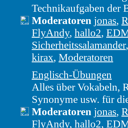
Technikaufgaben der 
Moderatoren
jonas
,
R
FlyAndy
,
hallo2
,
ED
Sicherheitssalamander
kirax
,
Moderatoren
Englisch-Übungen
Alles über Vokabeln,
Synonyme usw. für di
Moderatoren
jonas
,
R
FlyAndy
,
hallo2
,
ED