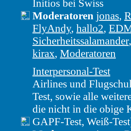
Initios bei Swiss
Moderatoren
jonas
,
R
FlyAndy
,
hallo2
,
ED
Sicherheitssalamander
kirax
,
Moderatoren
Interpersonal-Test
Airlines und Flugschul
Test, sowie alle weiter
die nicht in die obige 
GAPF-Test, Weiß-Test