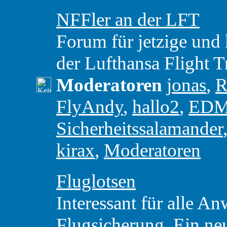
NFFler an der LFT
Forum für jetzige und 
der Lufthansa Flight T
Moderatoren
jonas
,
R
FlyAndy
,
hallo2
,
ED
Sicherheitssalamander
kirax
,
Moderatoren
Fluglotsen
Interessant für alle A
Flugsicherung. Ein ne