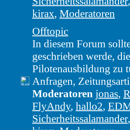
Sicherheitssalamander
kirax
,
Moderatoren
Offtopic
In diesem Forum sollte
geschrieben werde, die 
Pilotenausbildung zu t
Anfragen, Zeitungsart
Moderatoren
jonas
,
R
FlyAndy
,
hallo2
,
ED
Sicherheitssalamander