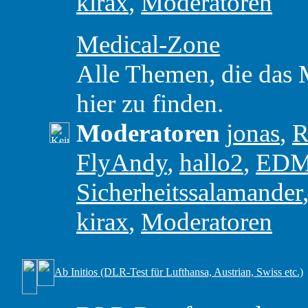
kirax
,
Moderatoren
Medical-Zone
Alle Themen, die das M
hier zu finden.
Moderatoren
jonas
,
R
FlyAndy
,
hallo2
,
ED
Sicherheitssalamander
kirax
,
Moderatoren
Ab Initios (DLR-Test für Lufthansa, Austrian, Swiss etc.)