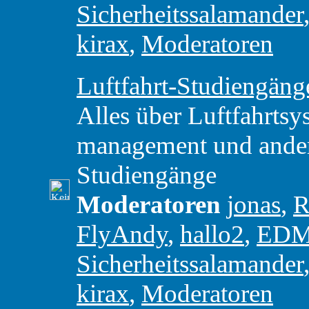
Sicherheitssalamander
kirax
,
Moderatoren
Luftfahrt-Studiengäng
Alles über Luftfahrtsy
management und andere
Studiengänge
Moderatoren
jonas
,
R
FlyAndy
,
hallo2
,
ED
Sicherheitssalamander
kirax
,
Moderatoren