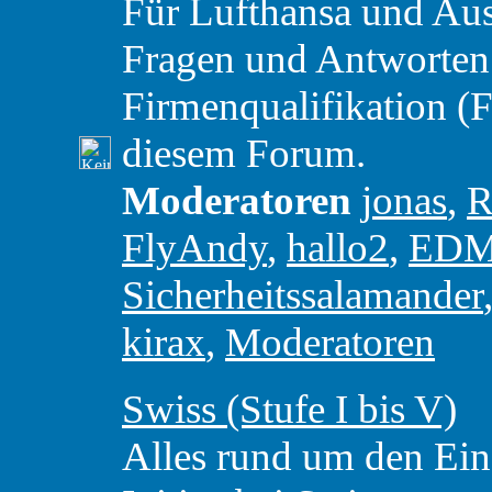
Für Lufthansa und Aust
Fragen und Antworten
Firmenqualifikation (F
diesem Forum.
Moderatoren
jonas
,
R
FlyAndy
,
hallo2
,
ED
Sicherheitssalamander
kirax
,
Moderatoren
Swiss (Stufe I bis V)
Alles rund um den Eins