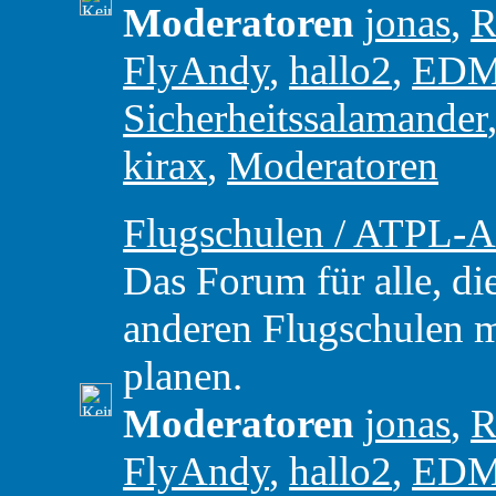
Moderatoren
jonas
,
R
FlyAndy
,
hallo2
,
ED
Sicherheitssalamander
kirax
,
Moderatoren
Flugschulen / ATPL-A
Das Forum für alle, di
anderen Flugschulen m
planen.
Moderatoren
jonas
,
R
FlyAndy
,
hallo2
,
ED