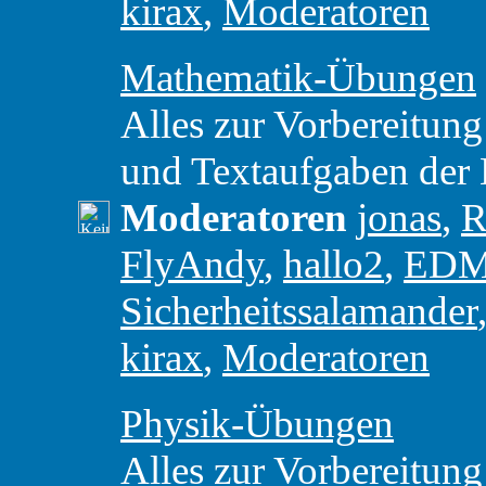
kirax
,
Moderatoren
Mathematik-Übungen
Alles zur Vorbereitung
und Textaufgaben der
Moderatoren
jonas
,
R
FlyAndy
,
hallo2
,
ED
Sicherheitssalamander
kirax
,
Moderatoren
Physik-Übungen
Alles zur Vorbereitung