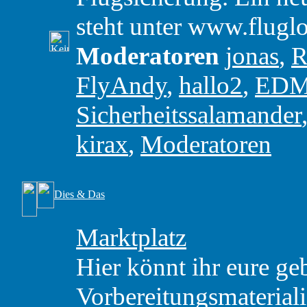
steht unter www.flugl
Moderatoren
jonas
,
R
FlyAndy
,
hallo2
,
ED
Sicherheitssalamander
kirax
,
Moderatoren
Dies & Das
Marktplatz
Hier könnt ihr eure ge
Vorbereitungsmaterial