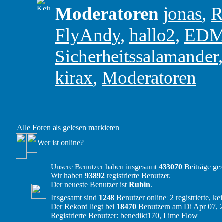
Moderatoren
jonas
,
R
FlyAndy
,
hallo2
,
ED
Sicherheitssalamander
kirax
,
Moderatoren
Alle Foren als gelesen markieren
Wer ist online?
Unsere Benutzer haben insgesamt
433070
Beiträge ges
Wir haben
93892
registrierte Benutzer.
Der neueste Benutzer ist
Rubin
.
Insgesamt sind
1248
Benutzer online: 2 registrierte, k
Der Rekord liegt bei
18470
Benutzern am Di Apr 07, 
Registrierte Benutzer:
benedikt170
,
Lime Flow