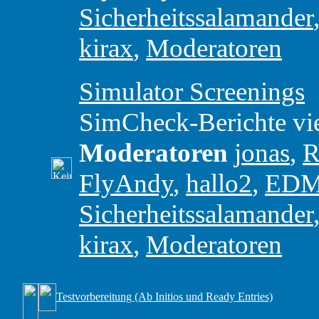
Sicherheitssalamander
kirax
,
Moderatoren
Simulator Screenings
SimCheck-Berichte vie
Moderatoren
jonas
,
R
FlyAndy
,
hallo2
,
ED
Sicherheitssalamander
kirax
,
Moderatoren
Testvorbereitung (Ab Initios und Ready Entries)