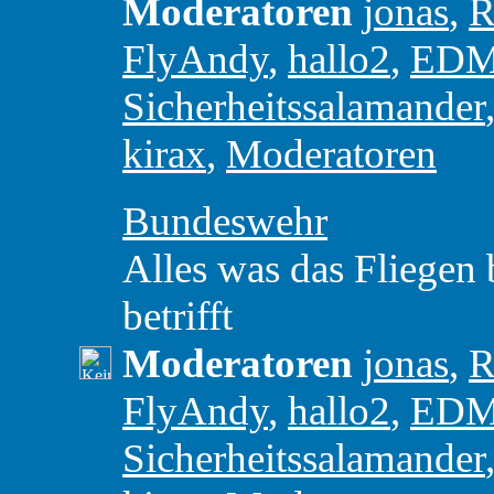
Moderatoren
jonas
,
R
FlyAndy
,
hallo2
,
ED
Sicherheitssalamander
kirax
,
Moderatoren
Bundeswehr
Alles was das Fliegen
betrifft
Moderatoren
jonas
,
R
FlyAndy
,
hallo2
,
ED
Sicherheitssalamander