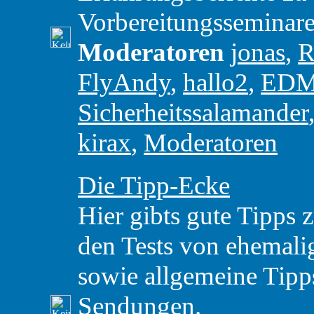
Vorbereitungsseminare
Moderatoren
jonas
,
R
FlyAndy
,
hallo2
,
ED
Sicherheitssalamander
kirax
,
Moderatoren
Die Tipp-Ecke
Hier gibts gute Tipps 
den Tests von ehemal
sowie allgemeine Tipp
Sendungen.