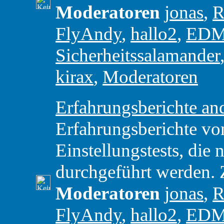
Moderatoren
jonas
,
R
FlyAndy
,
hallo2
,
ED
Sicherheitssalamander
kirax
,
Moderatoren
Erfahrungsberichte and
Erfahrungsberichte vo
Einstellungstests, di
durchgeführt werden.
Moderatoren
jonas
,
R
FlyAndy
,
hallo2
,
ED