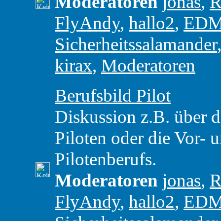
Moderatoren
jonas
,
R
FlyAndy
,
hallo2
,
ED
Sicherheitssalamander
kirax
,
Moderatoren
Berufsbild Pilot
Diskussion z.B. über d
Piloten oder die Vor- 
Pilotenberufs.
Moderatoren
jonas
,
R
FlyAndy
,
hallo2
,
ED