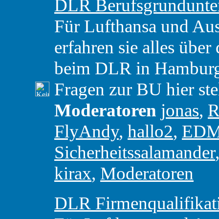
DLR Berufsgrundunte
Für Lufthansa und Aust
erfahren sie alles über
beim DLR in Hamburg. 
Fragen zur BU hier ste
Moderatoren
jonas
,
R
FlyAndy
,
hallo2
,
ED
Sicherheitssalamander
kirax
,
Moderatoren
DLR Firmenqualifikat