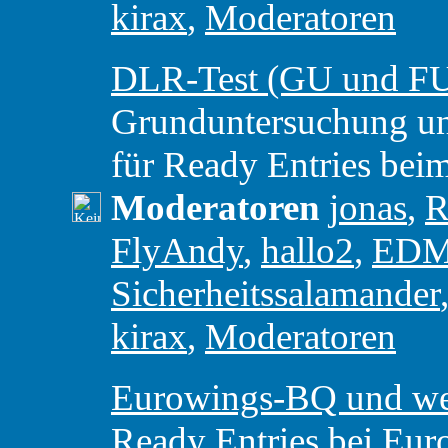
kirax
,
Moderatoren
DLR-Test (GU und F
Grunduntersuchung u
für Ready Entries be
Moderatoren
jonas
,
R
FlyAndy
,
hallo2
,
ED
Sicherheitssalamander
kirax
,
Moderatoren
Eurowings-BQ und weit
Ready Entries bei Eur