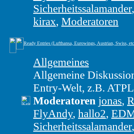
Sicherheitssalamander
kirax
,
Moderatoren
Ready Entries (Lufthansa, Eurowings, Austrian, Swiss, etc
Allgemeines
Allgemeine Diskussio
Entry-Welt, z.B. ATP
Moderatoren
jonas
,
R
FlyAndy
,
hallo2
,
ED
Sicherheitssalamander