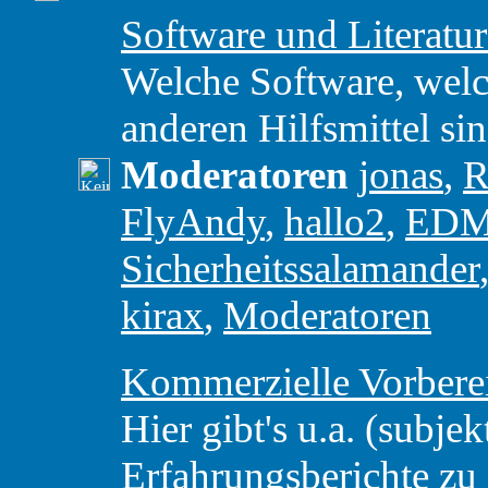
Software und Literatu
Welche Software, wel
anderen Hilfsmittel si
Moderatoren
jonas
,
R
FlyAndy
,
hallo2
,
ED
Sicherheitssalamander
kirax
,
Moderatoren
Kommerzielle Vorbere
Hier gibt's u.a. (subjek
Erfahrungsberichte z