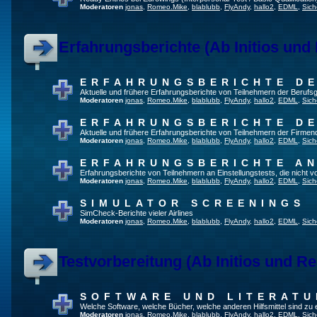
Moderatoren
jonas
,
Romeo.Mike
,
blablubb
,
FlyAndy
,
hallo2
,
EDML
,
Sich
Erfahrungsberichte (Ab Initios und
ERFAHRUNGSBERICHTE DE
Aktuelle und frühere Erfahrungsberichte von Teilnehmern der Beruf
Moderatoren
jonas
,
Romeo.Mike
,
blablubb
,
FlyAndy
,
hallo2
,
EDML
,
Sich
ERFAHRUNGSBERICHTE DE
Aktuelle und frühere Erfahrungsberichte von Teilnehmern der Firmenq
Moderatoren
jonas
,
Romeo.Mike
,
blablubb
,
FlyAndy
,
hallo2
,
EDML
,
Sich
ERFAHRUNGSBERICHTE A
Erfahrungsberichte von Teilnehmern an Einstellungstests, die nicht
Moderatoren
jonas
,
Romeo.Mike
,
blablubb
,
FlyAndy
,
hallo2
,
EDML
,
Sich
SIMULATOR SCREENINGS
SimCheck-Berichte vieler Airlines
Moderatoren
jonas
,
Romeo.Mike
,
blablubb
,
FlyAndy
,
hallo2
,
EDML
,
Sich
Testvorbereitung (Ab Initios und Re
SOFTWARE UND LITERATU
Welche Software, welche Bücher, welche anderen Hilfsmittel sind zu
Moderatoren
jonas
,
Romeo.Mike
,
blablubb
,
FlyAndy
,
hallo2
,
EDML
,
Sich