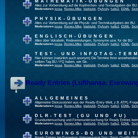
MATHEMATIK-ÜBUNGEN
Alles zur Vorbereitung auf die Kopfrechen- und Textaufgaben der BU.
Moderatoren
jonas
,
Romeo.Mike
,
blablubb
,
FlyAndy
,
hallo2
,
EDML
,
Sich
PHYSIK-ÜBUNGEN
Alles zur Vorbereitung auf die Physik- und Technikaufgaben der BU.
Moderatoren
jonas
,
Romeo.Mike
,
blablubb
,
FlyAndy
,
hallo2
,
EDML
,
Sich
ENGLISCH-ÜBUNGEN
Alles über Vokabeln, Redewendungen, Synonyme usw. für die BU
Moderatoren
jonas
,
Romeo.Mike
,
blablubb
,
FlyAndy
,
hallo2
,
EDML
,
Sich
TEST- UND INFOTAG-TER
Hier können (natürlich auch anonym) Die Termine Ihrer anstehenden Te
selben Tag BU / FQ haben, wie Sie.
Moderatoren
jonas
,
Romeo.Mike
,
blablubb
,
FlyAndy
,
hallo2
,
EDML
,
Sich
Ready Entries (Lufthansa, Eurowings
ALLGEMEINES
Allgemeine Diskussionen aus der Ready-Entry-Welt, z.B. ATPL-Frag
Moderatoren
jonas
,
Romeo.Mike
,
blablubb
,
FlyAndy
,
hallo2
,
EDML
,
Sich
DLR-TEST (GU UND FU)
Grunduntersuchung und Firmenuntersuchung für Ready Entries bei
Moderatoren
jonas
,
Romeo.Mike
,
blablubb
,
FlyAndy
,
hallo2
,
EDML
,
Sich
EUROWINGS-BQ UND WEIT
Ready Entries bei Eurowings (Interpersonal-Test / Basic Qualification