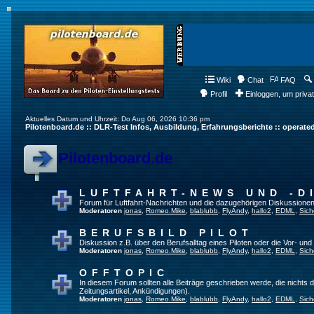
Wiki
Chat
FAQ
Profil
Einloggen, um priva
Aktuelles Datum und Uhrzeit: Do Aug 06, 2026 10:36 pm
Pilotenboard.de :: DLR-Test Infos, Ausbildung, Erfahrungsberichte :: operate
Pilotenboard.de
LUFTFAHRT-NEWS UND -D
Forum für Luftfahrt-Nachrichten und die dazugehörigen Diskussionen
Moderatoren
jonas
,
Romeo.Mike
,
blablubb
,
FlyAndy
,
hallo2
,
EDML
,
Sich
BERUFSBILD PILOT
Diskussion z.B. über den Berufsalltag eines Piloten oder die Vor- und
Moderatoren
jonas
,
Romeo.Mike
,
blablubb
,
FlyAndy
,
hallo2
,
EDML
,
Sich
OFFTOPIC
In diesem Forum sollten alle Beiträge geschrieben werde, die nichts d
Zeitungsartikel, Ankündigungen).
Moderatoren
jonas
,
Romeo.Mike
,
blablubb
,
FlyAndy
,
hallo2
,
EDML
,
Sich