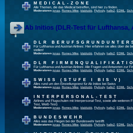
MEDICAL-ZONE
Alle Themen, die das Medical betreffen, sind hier zu finden.
Moderatoren
jonas
,
Romeo.Mike
,
blablubb
,
FlyAndy
,
hallo2
,
EDML
,
Sich
Ab Initios (DLR-Test für Lufthansa, 
DLR BERUFSGRUNDUNTER
Für Lufthansa und Austrian Airlines: Hier erfahren sie alles über die
stellen!
Moderatoren
jonas
,
Romeo.Mike
,
blablubb
,
FlyAndy
,
hallo2
,
EDML
,
Sich
DLR FIRMENQUALIFIKATI
Für Lufthansa und Austrian Airlines: Alle Fragen und Antworten zur Fi
Moderatoren
jonas
,
Romeo.Mike
,
blablubb
,
FlyAndy
,
hallo2
,
EDML
,
Sich
SWISS (STUFE I BIS V)
Alles rund um den Einstellungstest für Ab Initios bei Swiss
Moderatoren
jonas
,
Romeo.Mike
,
blablubb
,
FlyAndy
,
hallo2
,
EDML
,
Sich
INTERPERSONAL-TEST
Airlines und Flugschulen mit Interpersonal-Test, sowie alle weiteren 
Test, Weiß-Test)
Moderatoren
jonas
,
Romeo.Mike
,
blablubb
,
FlyAndy
,
hallo2
,
EDML
,
Sich
BUNDESWEHR
Alles was das Fliegen bei der Bundeswehr betrifft
Moderatoren
jonas
,
Romeo.Mike
,
blablubb
,
FlyAndy
,
hallo2
,
EDML
,
Sich