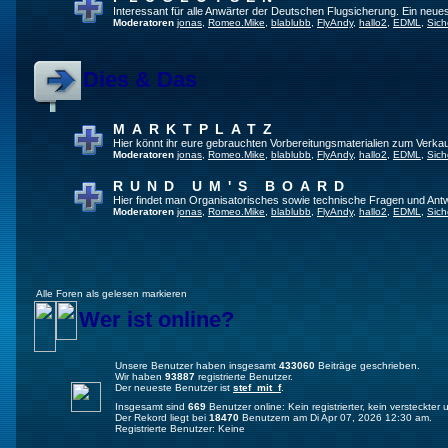
Interessant für alle Anwärter der Deutschen Flugsicherung. Ein neue
Moderatoren
jonas
,
Romeo.Mike
,
blablubb
,
FlyAndy
,
hallo2
,
EDML
,
Sich
Dies & Das
MARKTPLATZ
Hier könnt ihr eure gebrauchten Vorbereitungsmaterialien zum Verkau
Moderatoren
jonas
,
Romeo.Mike
,
blablubb
,
FlyAndy
,
hallo2
,
EDML
,
Sich
RUND UM'S BOARD
Hier findet man Organisatorisches sowie technische Fragen und Ant
Moderatoren
jonas
,
Romeo.Mike
,
blablubb
,
FlyAndy
,
hallo2
,
EDML
,
Sich
Alle Foren als gelesen markieren
Wer ist online?
Unsere Benutzer haben insgesamt
433060
Beiträge geschrieben.
Wir haben
93887
registrierte Benutzer.
Der neueste Benutzer ist
stef_mit_f
.
Insgesamt sind
669
Benutzer online: Kein registrierter, kein versteckte
Der Rekord liegt bei
18470
Benutzern am Di Apr 07, 2026 12:30 am.
Registrierte Benutzer: Keine