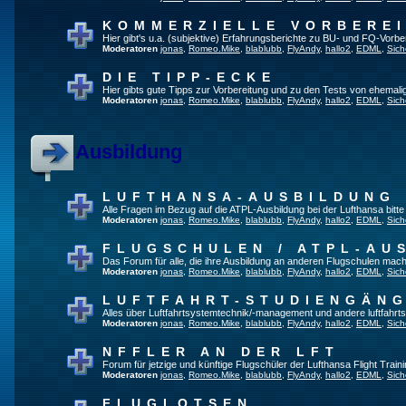
KOMMERZIELLE VORBERE
Hier gibt's u.a. (subjektive) Erfahrungsberichte zu BU- und FQ-Vorb
Moderatoren
jonas
,
Romeo.Mike
,
blablubb
,
FlyAndy
,
hallo2
,
EDML
,
Sich
DIE TIPP-ECKE
Hier gibts gute Tipps zur Vorbereitung und zu den Tests von ehemal
Moderatoren
jonas
,
Romeo.Mike
,
blablubb
,
FlyAndy
,
hallo2
,
EDML
,
Sich
Ausbildung
LUFTHANSA-AUSBILDUNG
Alle Fragen im Bezug auf die ATPL-Ausbildung bei der Lufthansa bitte h
Moderatoren
jonas
,
Romeo.Mike
,
blablubb
,
FlyAndy
,
hallo2
,
EDML
,
Sich
FLUGSCHULEN / ATPL-AU
Das Forum für alle, die ihre Ausbildung an anderen Flugschulen mach
Moderatoren
jonas
,
Romeo.Mike
,
blablubb
,
FlyAndy
,
hallo2
,
EDML
,
Sich
LUFTFAHRT-STUDIENGÄN
Alles über Luftfahrtsystemtechnik/-management und andere luftfahrt
Moderatoren
jonas
,
Romeo.Mike
,
blablubb
,
FlyAndy
,
hallo2
,
EDML
,
Sich
NFFLER AN DER LFT
Forum für jetzige und künftige Flugschüler der Lufthansa Flight Train
Moderatoren
jonas
,
Romeo.Mike
,
blablubb
,
FlyAndy
,
hallo2
,
EDML
,
Sich
FLUGLOTSEN