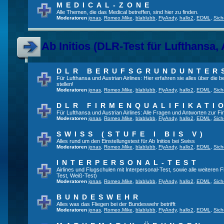
MEDICAL-ZONE
Alle Themen, die das Medical betreffen, sind hier zu finden.
Moderatoren
jonas
,
Romeo.Mike
,
blablubb
,
FlyAndy
,
hallo2
,
EDML
,
Sich
Ab Initios (DLR-Test für Lufthansa, 
DLR BERUFSGRUNDUNTER
Für Lufthansa und Austrian Airlines: Hier erfahren sie alles über die
stellen!
Moderatoren
jonas
,
Romeo.Mike
,
blablubb
,
FlyAndy
,
hallo2
,
EDML
,
Sich
DLR FIRMENQUALIFIKATI
Für Lufthansa und Austrian Airlines: Alle Fragen und Antworten zur Fi
Moderatoren
jonas
,
Romeo.Mike
,
blablubb
,
FlyAndy
,
hallo2
,
EDML
,
Sich
SWISS (STUFE I BIS V)
Alles rund um den Einstellungstest für Ab Initios bei Swiss
Moderatoren
jonas
,
Romeo.Mike
,
blablubb
,
FlyAndy
,
hallo2
,
EDML
,
Sich
INTERPERSONAL-TEST
Airlines und Flugschulen mit Interpersonal-Test, sowie alle weiteren 
Test, Weiß-Test)
Moderatoren
jonas
,
Romeo.Mike
,
blablubb
,
FlyAndy
,
hallo2
,
EDML
,
Sich
BUNDESWEHR
Alles was das Fliegen bei der Bundeswehr betrifft
Moderatoren
jonas
,
Romeo.Mike
,
blablubb
,
FlyAndy
,
hallo2
,
EDML
,
Sich