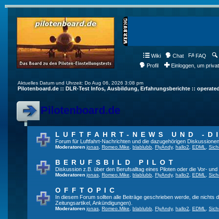
Wiki
Chat
FAQ
Profil
Einloggen, um priva
Aktuelles Datum und Uhrzeit: Do Aug 06, 2026 3:08 pm
Pilotenboard.de :: DLR-Test Infos, Ausbildung, Erfahrungsberichte :: operate
Pilotenboard.de
LUFTFAHRT-NEWS UND -D
Forum für Luftfahrt-Nachrichten und die dazugehörigen Diskussionen
Moderatoren
jonas
,
Romeo.Mike
,
blablubb
,
FlyAndy
,
hallo2
,
EDML
,
Sich
BERUFSBILD PILOT
Diskussion z.B. über den Berufsalltag eines Piloten oder die Vor- und
Moderatoren
jonas
,
Romeo.Mike
,
blablubb
,
FlyAndy
,
hallo2
,
EDML
,
Sich
OFFTOPIC
In diesem Forum sollten alle Beiträge geschrieben werde, die nichts d
Zeitungsartikel, Ankündigungen).
Moderatoren
jonas
,
Romeo.Mike
,
blablubb
,
FlyAndy
,
hallo2
,
EDML
,
Sich