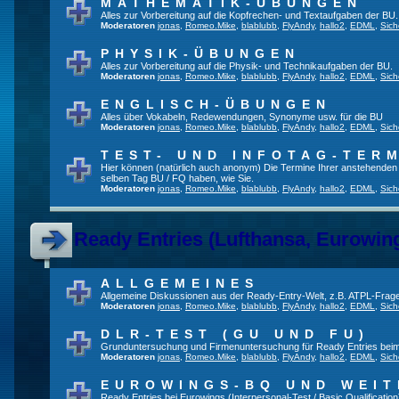
MATHEMATIK-ÜBUNGEN
Alles zur Vorbereitung auf die Kopfrechen- und Textaufgaben der BU.
Moderatoren
jonas
,
Romeo.Mike
,
blablubb
,
FlyAndy
,
hallo2
,
EDML
,
Sich
PHYSIK-ÜBUNGEN
Alles zur Vorbereitung auf die Physik- und Technikaufgaben der BU.
Moderatoren
jonas
,
Romeo.Mike
,
blablubb
,
FlyAndy
,
hallo2
,
EDML
,
Sich
ENGLISCH-ÜBUNGEN
Alles über Vokabeln, Redewendungen, Synonyme usw. für die BU
Moderatoren
jonas
,
Romeo.Mike
,
blablubb
,
FlyAndy
,
hallo2
,
EDML
,
Sich
TEST- UND INFOTAG-TER
Hier können (natürlich auch anonym) Die Termine Ihrer anstehenden Te
selben Tag BU / FQ haben, wie Sie.
Moderatoren
jonas
,
Romeo.Mike
,
blablubb
,
FlyAndy
,
hallo2
,
EDML
,
Sich
Ready Entries (Lufthansa, Eurowings
ALLGEMEINES
Allgemeine Diskussionen aus der Ready-Entry-Welt, z.B. ATPL-Frag
Moderatoren
jonas
,
Romeo.Mike
,
blablubb
,
FlyAndy
,
hallo2
,
EDML
,
Sich
DLR-TEST (GU UND FU)
Grunduntersuchung und Firmenuntersuchung für Ready Entries bei
Moderatoren
jonas
,
Romeo.Mike
,
blablubb
,
FlyAndy
,
hallo2
,
EDML
,
Sich
EUROWINGS-BQ UND WEIT
Ready Entries bei Eurowings (Interpersonal-Test / Basic Qualification