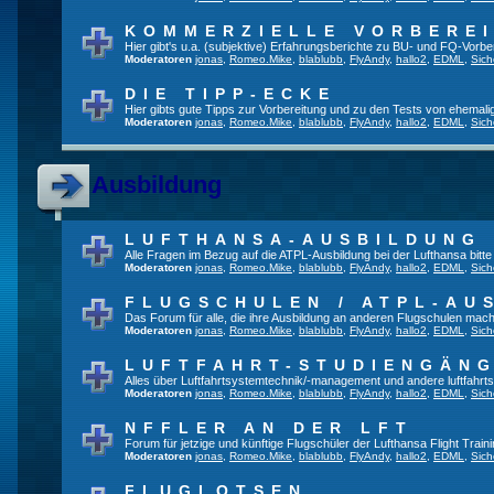
KOMMERZIELLE VORBERE
Hier gibt's u.a. (subjektive) Erfahrungsberichte zu BU- und FQ-Vorb
Moderatoren
jonas
,
Romeo.Mike
,
blablubb
,
FlyAndy
,
hallo2
,
EDML
,
Sich
DIE TIPP-ECKE
Hier gibts gute Tipps zur Vorbereitung und zu den Tests von ehemal
Moderatoren
jonas
,
Romeo.Mike
,
blablubb
,
FlyAndy
,
hallo2
,
EDML
,
Sich
Ausbildung
LUFTHANSA-AUSBILDUNG
Alle Fragen im Bezug auf die ATPL-Ausbildung bei der Lufthansa bitte h
Moderatoren
jonas
,
Romeo.Mike
,
blablubb
,
FlyAndy
,
hallo2
,
EDML
,
Sich
FLUGSCHULEN / ATPL-AU
Das Forum für alle, die ihre Ausbildung an anderen Flugschulen mach
Moderatoren
jonas
,
Romeo.Mike
,
blablubb
,
FlyAndy
,
hallo2
,
EDML
,
Sich
LUFTFAHRT-STUDIENGÄN
Alles über Luftfahrtsystemtechnik/-management und andere luftfahrt
Moderatoren
jonas
,
Romeo.Mike
,
blablubb
,
FlyAndy
,
hallo2
,
EDML
,
Sich
NFFLER AN DER LFT
Forum für jetzige und künftige Flugschüler der Lufthansa Flight Train
Moderatoren
jonas
,
Romeo.Mike
,
blablubb
,
FlyAndy
,
hallo2
,
EDML
,
Sich
FLUGLOTSEN