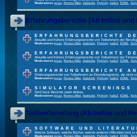
Moderatoren
jonas
,
Romeo.Mike
,
blablubb
,
FlyAndy
,
hallo2
,
EDML
,
Sich
Erfahrungsberichte (Ab Initios und
ERFAHRUNGSBERICHTE DE
Aktuelle und frühere Erfahrungsberichte von Teilnehmern der Beruf
Moderatoren
jonas
,
Romeo.Mike
,
blablubb
,
FlyAndy
,
hallo2
,
EDML
,
Sich
ERFAHRUNGSBERICHTE DE
Aktuelle und frühere Erfahrungsberichte von Teilnehmern der Firmenq
Moderatoren
jonas
,
Romeo.Mike
,
blablubb
,
FlyAndy
,
hallo2
,
EDML
,
Sich
ERFAHRUNGSBERICHTE A
Erfahrungsberichte von Teilnehmern an Einstellungstests, die nicht
Moderatoren
jonas
,
Romeo.Mike
,
blablubb
,
FlyAndy
,
hallo2
,
EDML
,
Sich
SIMULATOR SCREENINGS
SimCheck-Berichte vieler Airlines
Moderatoren
jonas
,
Romeo.Mike
,
blablubb
,
FlyAndy
,
hallo2
,
EDML
,
Sich
Testvorbereitung (Ab Initios und Re
SOFTWARE UND LITERATU
Welche Software, welche Bücher, welche anderen Hilfsmittel sind zu
Moderatoren
jonas
,
Romeo.Mike
,
blablubb
,
FlyAndy
,
hallo2
,
EDML
,
Sich