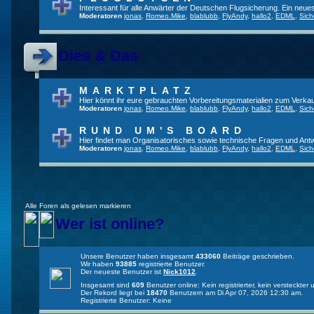
Interessant für alle Anwärter der Deutschen Flugsicherung. Ein neue
Moderatoren
jonas
,
Romeo.Mike
,
blablubb
,
FlyAndy
,
hallo2
,
EDML
,
Sich
Dies & Das
MARKTPLATZ
Hier könnt ihr eure gebrauchten Vorbereitungsmaterialien zum Verkau
Moderatoren
jonas
,
Romeo.Mike
,
blablubb
,
FlyAndy
,
hallo2
,
EDML
,
Sich
RUND UM'S BOARD
Hier findet man Organisatorisches sowie technische Fragen und Ant
Moderatoren
jonas
,
Romeo.Mike
,
blablubb
,
FlyAndy
,
hallo2
,
EDML
,
Sich
Alle Foren als gelesen markieren
Wer ist online?
Unsere Benutzer haben insgesamt
433060
Beiträge geschrieben.
Wir haben
93885
registrierte Benutzer.
Der neueste Benutzer ist
Nick1012
.
Insgesamt sind
609
Benutzer online: Kein registrierter, kein versteckte
Der Rekord liegt bei
18470
Benutzern am Di Apr 07, 2026 12:30 am.
Registrierte Benutzer: Keine