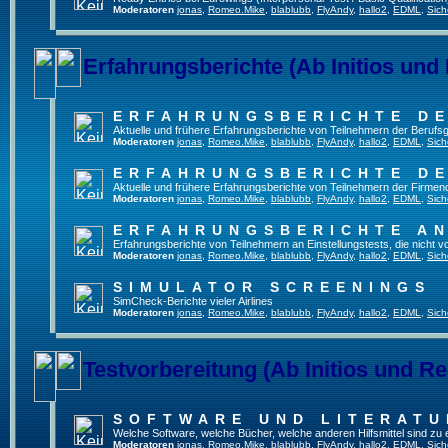
Moderatoren
jonas
,
Romeo.Mike
,
blablubb
,
FlyAndy
,
hallo2
,
EDML
,
Sich
Erfahrungsberichte (Ab Initios und
ERFAHRUNGSBERICHTE DE
Aktuelle und frühere Erfahrungsberichte von Teilnehmern der Beruf
Moderatoren
jonas
,
Romeo.Mike
,
blablubb
,
FlyAndy
,
hallo2
,
EDML
,
Sich
ERFAHRUNGSBERICHTE DE
Aktuelle und frühere Erfahrungsberichte von Teilnehmern der Firmenq
Moderatoren
jonas
,
Romeo.Mike
,
blablubb
,
FlyAndy
,
hallo2
,
EDML
,
Sich
ERFAHRUNGSBERICHTE A
Erfahrungsberichte von Teilnehmern an Einstellungstests, die nicht
Moderatoren
jonas
,
Romeo.Mike
,
blablubb
,
FlyAndy
,
hallo2
,
EDML
,
Sich
SIMULATOR SCREENINGS
SimCheck-Berichte vieler Airlines
Moderatoren
jonas
,
Romeo.Mike
,
blablubb
,
FlyAndy
,
hallo2
,
EDML
,
Sich
Testvorbereitung (Ab Initios und Re
SOFTWARE UND LITERATU
Welche Software, welche Bücher, welche anderen Hilfsmittel sind zu
Moderatoren
jonas
,
Romeo.Mike
,
blablubb
,
FlyAndy
,
hallo2
,
EDML
,
Sich