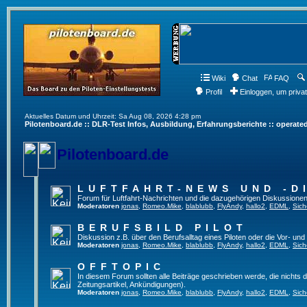
Wiki
Chat
FAQ
Profil
Einloggen, um priva
Aktuelles Datum und Uhrzeit: Sa Aug 08, 2026 4:28 pm
Pilotenboard.de :: DLR-Test Infos, Ausbildung, Erfahrungsberichte :: operate
Pilotenboard.de
LUFTFAHRT-NEWS UND -D
Forum für Luftfahrt-Nachrichten und die dazugehörigen Diskussionen
Moderatoren
jonas
,
Romeo.Mike
,
blablubb
,
FlyAndy
,
hallo2
,
EDML
,
Sich
BERUFSBILD PILOT
Diskussion z.B. über den Berufsalltag eines Piloten oder die Vor- und
Moderatoren
jonas
,
Romeo.Mike
,
blablubb
,
FlyAndy
,
hallo2
,
EDML
,
Sich
OFFTOPIC
In diesem Forum sollten alle Beiträge geschrieben werde, die nichts d
Zeitungsartikel, Ankündigungen).
Moderatoren
jonas
,
Romeo.Mike
,
blablubb
,
FlyAndy
,
hallo2
,
EDML
,
Sich