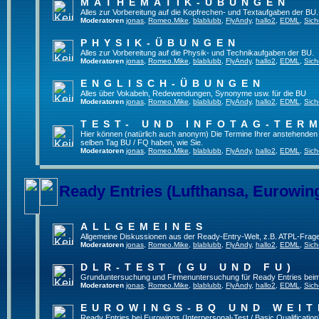
MATHEMATIK-ÜBUNGEN
Alles zur Vorbereitung auf die Kopfrechen- und Textaufgaben der BU.
Moderatoren
jonas
,
Romeo.Mike
,
blablubb
,
FlyAndy
,
hallo2
,
EDML
,
Sich
PHYSIK-ÜBUNGEN
Alles zur Vorbereitung auf die Physik- und Technikaufgaben der BU.
Moderatoren
jonas
,
Romeo.Mike
,
blablubb
,
FlyAndy
,
hallo2
,
EDML
,
Sich
ENGLISCH-ÜBUNGEN
Alles über Vokabeln, Redewendungen, Synonyme usw. für die BU
Moderatoren
jonas
,
Romeo.Mike
,
blablubb
,
FlyAndy
,
hallo2
,
EDML
,
Sich
TEST- UND INFOTAG-TER
Hier können (natürlich auch anonym) Die Termine Ihrer anstehenden Te
selben Tag BU / FQ haben, wie Sie.
Moderatoren
jonas
,
Romeo.Mike
,
blablubb
,
FlyAndy
,
hallo2
,
EDML
,
Sich
Ready Entries (Lufthansa, Eurowings
ALLGEMEINES
Allgemeine Diskussionen aus der Ready-Entry-Welt, z.B. ATPL-Frag
Moderatoren
jonas
,
Romeo.Mike
,
blablubb
,
FlyAndy
,
hallo2
,
EDML
,
Sich
DLR-TEST (GU UND FU)
Grunduntersuchung und Firmenuntersuchung für Ready Entries bei
Moderatoren
jonas
,
Romeo.Mike
,
blablubb
,
FlyAndy
,
hallo2
,
EDML
,
Sich
EUROWINGS-BQ UND WEIT
Ready Entries bei Eurowings (Interpersonal-Test / Basic Qualification