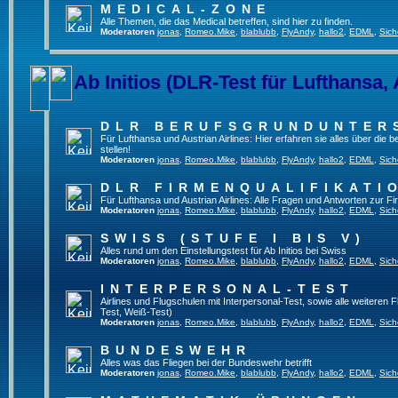
MEDICAL-ZONE
Alle Themen, die das Medical betreffen, sind hier zu finden.
Moderatoren
jonas
,
Romeo.Mike
,
blablubb
,
FlyAndy
,
hallo2
,
EDML
,
Sich
Ab Initios (DLR-Test für Lufthansa, 
DLR BERUFSGRUNDUNTER
Für Lufthansa und Austrian Airlines: Hier erfahren sie alles über die
stellen!
Moderatoren
jonas
,
Romeo.Mike
,
blablubb
,
FlyAndy
,
hallo2
,
EDML
,
Sich
DLR FIRMENQUALIFIKATI
Für Lufthansa und Austrian Airlines: Alle Fragen und Antworten zur Fi
Moderatoren
jonas
,
Romeo.Mike
,
blablubb
,
FlyAndy
,
hallo2
,
EDML
,
Sich
SWISS (STUFE I BIS V)
Alles rund um den Einstellungstest für Ab Initios bei Swiss
Moderatoren
jonas
,
Romeo.Mike
,
blablubb
,
FlyAndy
,
hallo2
,
EDML
,
Sich
INTERPERSONAL-TEST
Airlines und Flugschulen mit Interpersonal-Test, sowie alle weiteren 
Test, Weiß-Test)
Moderatoren
jonas
,
Romeo.Mike
,
blablubb
,
FlyAndy
,
hallo2
,
EDML
,
Sich
BUNDESWEHR
Alles was das Fliegen bei der Bundeswehr betrifft
Moderatoren
jonas
,
Romeo.Mike
,
blablubb
,
FlyAndy
,
hallo2
,
EDML
,
Sich