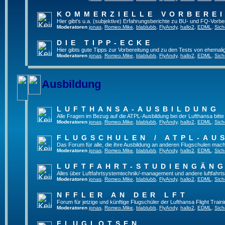
KOMMERZIELLE VORBERE
Hier gibt's u.a. (subjektive) Erfahrungsberichte zu BU- und FQ-Vorb
Moderatoren
jonas
,
Romeo.Mike
,
blablubb
,
FlyAndy
,
hallo2
,
EDML
,
Sich
DIE TIPP-ECKE
Hier gibts gute Tipps zur Vorbereitung und zu den Tests von ehemal
Moderatoren
jonas
,
Romeo.Mike
,
blablubb
,
FlyAndy
,
hallo2
,
EDML
,
Sich
Ausbildung
LUFTHANSA-AUSBILDUNG
Alle Fragen im Bezug auf die ATPL-Ausbildung bei der Lufthansa bitte h
Moderatoren
jonas
,
Romeo.Mike
,
blablubb
,
FlyAndy
,
hallo2
,
EDML
,
Sich
FLUGSCHULEN / ATPL-AU
Das Forum für alle, die ihre Ausbildung an anderen Flugschulen mach
Moderatoren
jonas
,
Romeo.Mike
,
blablubb
,
FlyAndy
,
hallo2
,
EDML
,
Sich
LUFTFAHRT-STUDIENGÄN
Alles über Luftfahrtsystemtechnik/-management und andere luftfahrt
Moderatoren
jonas
,
Romeo.Mike
,
blablubb
,
FlyAndy
,
hallo2
,
EDML
,
Sich
NFFLER AN DER LFT
Forum für jetzige und künftige Flugschüler der Lufthansa Flight Train
Moderatoren
jonas
,
Romeo.Mike
,
blablubb
,
FlyAndy
,
hallo2
,
EDML
,
Sich
FLUGLOTSEN