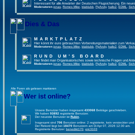
Interessant für alle Anwärter der Deutschen Flugsicherung. Ein neue
Moderatoren
jonas
,
Romeo.Mike
,
blablubb
,
FlyAndy
,
hallo2
,
EDML
,
Sich
Dies & Das
MARKTPLATZ
Hier könnt ihr eure gebrauchten Vorbereitungsmaterialien zum Verkau
Moderatoren
jonas
,
Romeo.Mike
,
blablubb
,
FlyAndy
,
hallo2
,
EDML
,
Sich
RUND UM'S BOARD
Hier findet man Organisatorisches sowie technische Fragen und Ant
Moderatoren
jonas
,
Romeo.Mike
,
blablubb
,
FlyAndy
,
hallo2
,
EDML
,
Sich
Alle Foren als gelesen markieren
Wer ist online?
Unsere Benutzer haben insgesamt
433068
Beiträge geschrieben.
Wir haben
93892
registrierte Benutzer.
Der neueste Benutzer ist
Rubin
.
Insgesamt sind
706
Benutzer online: 2 registrierte, kein versteckter u
Der Rekord liegt bei
18470
Benutzern am Di Apr 07, 2026 12:30 am.
Registrierte Benutzer:
benedikt170
,
eric3103