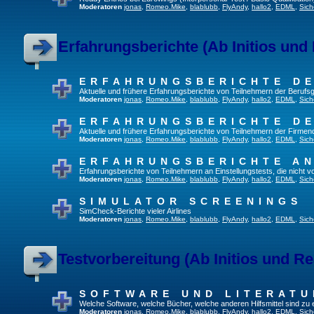
Moderatoren
jonas
,
Romeo.Mike
,
blablubb
,
FlyAndy
,
hallo2
,
EDML
,
Sich
Erfahrungsberichte (Ab Initios und
ERFAHRUNGSBERICHTE DE
Aktuelle und frühere Erfahrungsberichte von Teilnehmern der Beruf
Moderatoren
jonas
,
Romeo.Mike
,
blablubb
,
FlyAndy
,
hallo2
,
EDML
,
Sich
ERFAHRUNGSBERICHTE DE
Aktuelle und frühere Erfahrungsberichte von Teilnehmern der Firmenq
Moderatoren
jonas
,
Romeo.Mike
,
blablubb
,
FlyAndy
,
hallo2
,
EDML
,
Sich
ERFAHRUNGSBERICHTE A
Erfahrungsberichte von Teilnehmern an Einstellungstests, die nicht
Moderatoren
jonas
,
Romeo.Mike
,
blablubb
,
FlyAndy
,
hallo2
,
EDML
,
Sich
SIMULATOR SCREENINGS
SimCheck-Berichte vieler Airlines
Moderatoren
jonas
,
Romeo.Mike
,
blablubb
,
FlyAndy
,
hallo2
,
EDML
,
Sich
Testvorbereitung (Ab Initios und Re
SOFTWARE UND LITERATU
Welche Software, welche Bücher, welche anderen Hilfsmittel sind zu
Moderatoren
jonas
,
Romeo.Mike
,
blablubb
,
FlyAndy
,
hallo2
,
EDML
,
Sich