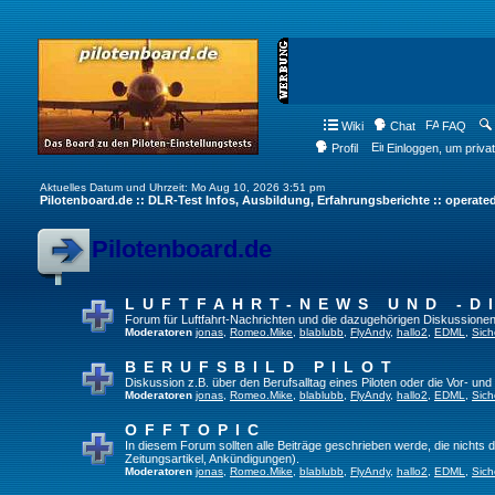
Wiki
Chat
FAQ
Profil
Einloggen, um priva
Aktuelles Datum und Uhrzeit: Mo Aug 10, 2026 3:51 pm
Pilotenboard.de :: DLR-Test Infos, Ausbildung, Erfahrungsberichte :: operate
Pilotenboard.de
LUFTFAHRT-NEWS UND -D
Forum für Luftfahrt-Nachrichten und die dazugehörigen Diskussionen
Moderatoren
jonas
,
Romeo.Mike
,
blablubb
,
FlyAndy
,
hallo2
,
EDML
,
Sich
BERUFSBILD PILOT
Diskussion z.B. über den Berufsalltag eines Piloten oder die Vor- und
Moderatoren
jonas
,
Romeo.Mike
,
blablubb
,
FlyAndy
,
hallo2
,
EDML
,
Sich
OFFTOPIC
In diesem Forum sollten alle Beiträge geschrieben werde, die nichts d
Zeitungsartikel, Ankündigungen).
Moderatoren
jonas
,
Romeo.Mike
,
blablubb
,
FlyAndy
,
hallo2
,
EDML
,
Sich