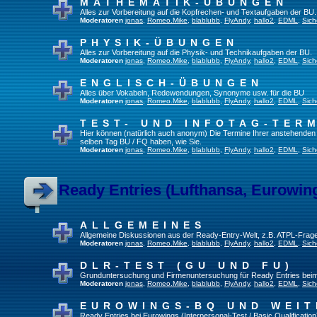
MATHEMATIK-ÜBUNGEN
Alles zur Vorbereitung auf die Kopfrechen- und Textaufgaben der BU.
Moderatoren
jonas
,
Romeo.Mike
,
blablubb
,
FlyAndy
,
hallo2
,
EDML
,
Sich
PHYSIK-ÜBUNGEN
Alles zur Vorbereitung auf die Physik- und Technikaufgaben der BU.
Moderatoren
jonas
,
Romeo.Mike
,
blablubb
,
FlyAndy
,
hallo2
,
EDML
,
Sich
ENGLISCH-ÜBUNGEN
Alles über Vokabeln, Redewendungen, Synonyme usw. für die BU
Moderatoren
jonas
,
Romeo.Mike
,
blablubb
,
FlyAndy
,
hallo2
,
EDML
,
Sich
TEST- UND INFOTAG-TER
Hier können (natürlich auch anonym) Die Termine Ihrer anstehenden Te
selben Tag BU / FQ haben, wie Sie.
Moderatoren
jonas
,
Romeo.Mike
,
blablubb
,
FlyAndy
,
hallo2
,
EDML
,
Sich
Ready Entries (Lufthansa, Eurowings
ALLGEMEINES
Allgemeine Diskussionen aus der Ready-Entry-Welt, z.B. ATPL-Frag
Moderatoren
jonas
,
Romeo.Mike
,
blablubb
,
FlyAndy
,
hallo2
,
EDML
,
Sich
DLR-TEST (GU UND FU)
Grunduntersuchung und Firmenuntersuchung für Ready Entries bei
Moderatoren
jonas
,
Romeo.Mike
,
blablubb
,
FlyAndy
,
hallo2
,
EDML
,
Sich
EUROWINGS-BQ UND WEIT
Ready Entries bei Eurowings (Interpersonal-Test / Basic Qualification