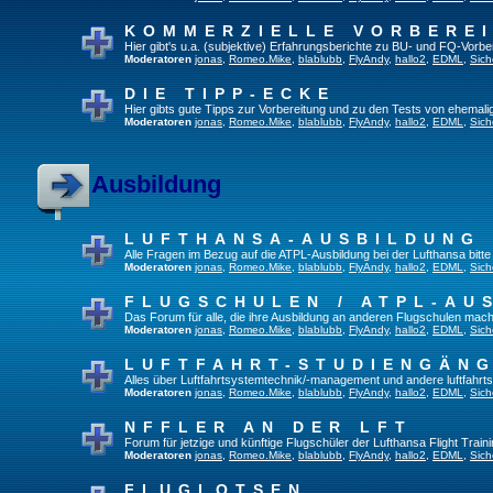
KOMMERZIELLE VORBERE
Hier gibt's u.a. (subjektive) Erfahrungsberichte zu BU- und FQ-Vorb
Moderatoren
jonas
,
Romeo.Mike
,
blablubb
,
FlyAndy
,
hallo2
,
EDML
,
Sich
DIE TIPP-ECKE
Hier gibts gute Tipps zur Vorbereitung und zu den Tests von ehemal
Moderatoren
jonas
,
Romeo.Mike
,
blablubb
,
FlyAndy
,
hallo2
,
EDML
,
Sich
Ausbildung
LUFTHANSA-AUSBILDUNG
Alle Fragen im Bezug auf die ATPL-Ausbildung bei der Lufthansa bitte h
Moderatoren
jonas
,
Romeo.Mike
,
blablubb
,
FlyAndy
,
hallo2
,
EDML
,
Sich
FLUGSCHULEN / ATPL-AU
Das Forum für alle, die ihre Ausbildung an anderen Flugschulen mach
Moderatoren
jonas
,
Romeo.Mike
,
blablubb
,
FlyAndy
,
hallo2
,
EDML
,
Sich
LUFTFAHRT-STUDIENGÄN
Alles über Luftfahrtsystemtechnik/-management und andere luftfahrt
Moderatoren
jonas
,
Romeo.Mike
,
blablubb
,
FlyAndy
,
hallo2
,
EDML
,
Sich
NFFLER AN DER LFT
Forum für jetzige und künftige Flugschüler der Lufthansa Flight Train
Moderatoren
jonas
,
Romeo.Mike
,
blablubb
,
FlyAndy
,
hallo2
,
EDML
,
Sich
FLUGLOTSEN