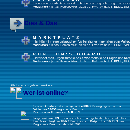
Interessant für alle Anwärter der Deutschen Flugsicherung. Ein neue
Moderatoren
jonas
,
Romeo.Mike
,
blablubb
,
FlyAndy
,
hallo2
,
EDML
,
Sich
Dies & Das
MARKTPLATZ
Hier könnt ihr eure gebrauchten Vorbereitungsmaterialien zum Verkau
Moderatoren
jonas
,
Romeo.Mike
,
blablubb
,
FlyAndy
,
hallo2
,
EDML
,
Sich
RUND UM'S BOARD
Hier findet man Organisatorisches sowie technische Fragen und Ant
Moderatoren
jonas
,
Romeo.Mike
,
blablubb
,
FlyAndy
,
hallo2
,
EDML
,
Sich
Alle Foren als gelesen markieren
Wer ist online?
Unsere Benutzer haben insgesamt
433072
Beiträge geschrieben.
Wir haben
93896
registrierte Benutzer.
Der neueste Benutzer ist
Julian13
.
Insgesamt sind
622
Benutzer online: Ein registrierter, kein versteckter
Der Rekord liegt bei
18470
Benutzern am Di Apr 07, 2026 12:30 am.
Registrierte Benutzer:
dennisko762