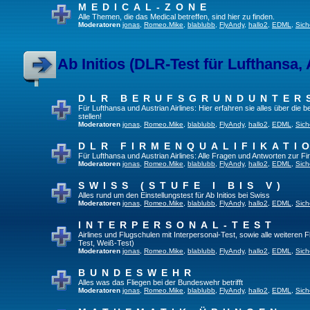
MEDICAL-ZONE
Alle Themen, die das Medical betreffen, sind hier zu finden.
Moderatoren
jonas
,
Romeo.Mike
,
blablubb
,
FlyAndy
,
hallo2
,
EDML
,
Sich
Ab Initios (DLR-Test für Lufthansa, 
DLR BERUFSGRUNDUNTER
Für Lufthansa und Austrian Airlines: Hier erfahren sie alles über die
stellen!
Moderatoren
jonas
,
Romeo.Mike
,
blablubb
,
FlyAndy
,
hallo2
,
EDML
,
Sich
DLR FIRMENQUALIFIKATI
Für Lufthansa und Austrian Airlines: Alle Fragen und Antworten zur Fi
Moderatoren
jonas
,
Romeo.Mike
,
blablubb
,
FlyAndy
,
hallo2
,
EDML
,
Sich
SWISS (STUFE I BIS V)
Alles rund um den Einstellungstest für Ab Initios bei Swiss
Moderatoren
jonas
,
Romeo.Mike
,
blablubb
,
FlyAndy
,
hallo2
,
EDML
,
Sich
INTERPERSONAL-TEST
Airlines und Flugschulen mit Interpersonal-Test, sowie alle weiteren 
Test, Weiß-Test)
Moderatoren
jonas
,
Romeo.Mike
,
blablubb
,
FlyAndy
,
hallo2
,
EDML
,
Sich
BUNDESWEHR
Alles was das Fliegen bei der Bundeswehr betrifft
Moderatoren
jonas
,
Romeo.Mike
,
blablubb
,
FlyAndy
,
hallo2
,
EDML
,
Sich