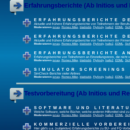
Erfahrungsberichte (Ab Initios und
ERFAHRUNGSBERICHTE D
Aktuelle und frühere Erfahrungsberichte von Teilnehmern der Beru
Moderatoren
jonas
,
Romeo.Mike
,
blablubb
,
FlyAndy
,
hallo2
,
EDML
,
Sic
ERFAHRUNGSBERICHTE D
Aktuelle und frühere Erfahrungsberichte von Teilnehmern der Firmen
Moderatoren
jonas
,
Romeo.Mike
,
blablubb
,
FlyAndy
,
hallo2
,
EDML
,
Sic
ERFAHRUNGSBERICHTE A
Erfahrungsberichte von Teilnehmern an Einstellungstests, die nich
Moderatoren
jonas
,
Romeo.Mike
,
blablubb
,
FlyAndy
,
hallo2
,
EDML
,
Sic
SIMULATOR SCREENINGS
SimCheck-Berichte vieler Airlines
Moderatoren
jonas
,
Romeo.Mike
,
blablubb
,
FlyAndy
,
hallo2
,
EDML
,
Sic
Testvorbereitung (Ab Initios und Re
SOFTWARE UND LITERAT
Welche Software, welche Bücher, welche anderen Hilfsmittel sind z
Moderatoren
jonas
,
Romeo.Mike
,
blablubb
,
FlyAndy
,
hallo2
,
EDML
,
Sic
KOMMERZIELLE VORBERE
Hier gibt's u.a. (subjektive) Erfahrungsberichte zu BU- und FQ-Vor