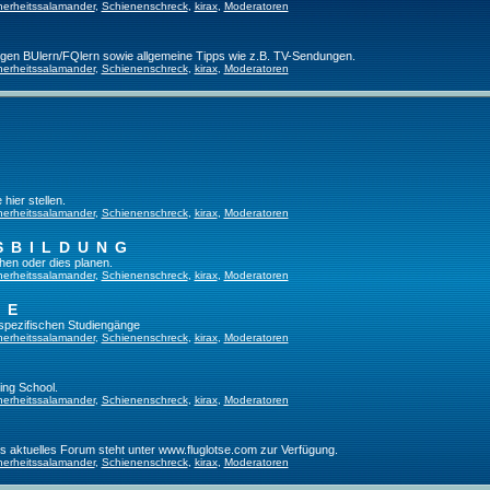
herheitssalamander
,
Schienenschreck
,
kirax
,
Moderatoren
ligen BUlern/FQlern sowie allgemeine Tipps wie z.B. TV-Sendungen.
herheitssalamander
,
Schienenschreck
,
kirax
,
Moderatoren
hier stellen.
herheitssalamander
,
Schienenschreck
,
kirax
,
Moderatoren
SBILDUNG
hen oder dies planen.
herheitssalamander
,
Schienenschreck
,
kirax
,
Moderatoren
GE
tspezifischen Studiengänge
herheitssalamander
,
Schienenschreck
,
kirax
,
Moderatoren
ing School.
herheitssalamander
,
Schienenschreck
,
kirax
,
Moderatoren
es aktuelles Forum steht unter www.fluglotse.com zur Verfügung.
herheitssalamander
,
Schienenschreck
,
kirax
,
Moderatoren