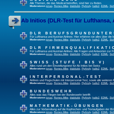
Alle Themen, die das Medical betreffen, sind hier zu finden.
Moderatoren
jonas
,
Romeo.Mike
,
blablubb
,
FlyAndy
,
hallo2
,
EDML
,
Sic
Ab Initios (DLR-Test für Lufthansa, 
DLR BERUFSGRUNDUNTE
Für Lufthansa und Austrian Airlines: Hier erfahren sie alles über die
Moderatoren
jonas
,
Romeo.Mike
,
blablubb
,
FlyAndy
,
hallo2
,
EDML
,
Sic
DLR FIRMENQUALIFIKATI
Für Lufthansa und Austrian Airlines: Alle Fragen und Antworten zur F
Moderatoren
jonas
,
Romeo.Mike
,
blablubb
,
FlyAndy
,
hallo2
,
EDML
,
Sic
SWISS (STUFE I BIS V)
Alles rund um den Einstellungstest für Ab Initios bei Swiss
Moderatoren
jonas
,
Romeo.Mike
,
blablubb
,
FlyAndy
,
hallo2
,
EDML
,
Sic
INTERPERSONAL-TEST
Airlines und Flugschulen mit Interpersonal-Test, sowie alle weiteren
Moderatoren
jonas
,
Romeo.Mike
,
blablubb
,
FlyAndy
,
hallo2
,
EDML
,
Sic
BUNDESWEHR
Alles was das Fliegen bei der Bundeswehr betrifft
Moderatoren
jonas
,
Romeo.Mike
,
blablubb
,
FlyAndy
,
hallo2
,
EDML
,
Sic
MATHEMATIK-ÜBUNGEN
Alles zur Vorbereitung auf die Kopfrechen- und Textaufgaben der BU
Moderatoren
jonas
,
Romeo.Mike
,
blablubb
,
FlyAndy
,
hallo2
,
EDML
,
Sic