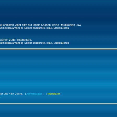
f anbieten. Aber bitte nur legale Sachen, keine Raubkopien usw.
herheitssalamander
,
Schienenschreck
,
kirax
,
Moderatoren
worten zum Pilotenboard.
herheitssalamander
,
Schienenschreck
,
kirax
,
Moderatoren
ckter und 485 Gäste. [
Administrator
] [
Moderator
]
.