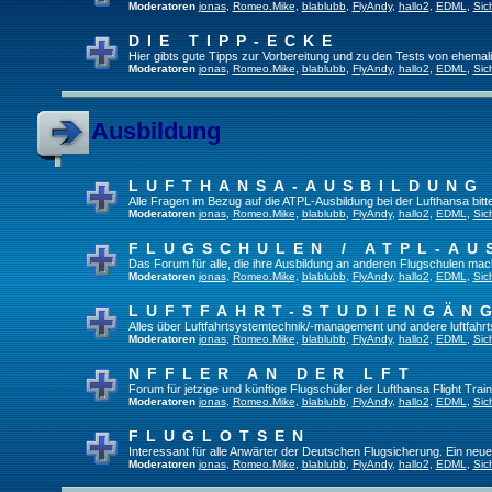
Moderatoren
jonas
,
Romeo.Mike
,
blablubb
,
FlyAndy
,
hallo2
,
EDML
,
Sic
DIE TIPP-ECKE
Hier gibts gute Tipps zur Vorbereitung und zu den Tests von ehema
Moderatoren
jonas
,
Romeo.Mike
,
blablubb
,
FlyAndy
,
hallo2
,
EDML
,
Sic
Ausbildung
LUFTHANSA-AUSBILDUNG
Alle Fragen im Bezug auf die ATPL-Ausbildung bei der Lufthansa bitte 
Moderatoren
jonas
,
Romeo.Mike
,
blablubb
,
FlyAndy
,
hallo2
,
EDML
,
Sic
FLUGSCHULEN / ATPL-AU
Das Forum für alle, die ihre Ausbildung an anderen Flugschulen mac
Moderatoren
jonas
,
Romeo.Mike
,
blablubb
,
FlyAndy
,
hallo2
,
EDML
,
Sic
LUFTFAHRT-STUDIENGÄN
Alles über Luftfahrtsystemtechnik/-management und andere luftfahr
Moderatoren
jonas
,
Romeo.Mike
,
blablubb
,
FlyAndy
,
hallo2
,
EDML
,
Sic
NFFLER AN DER LFT
Forum für jetzige und künftige Flugschüler der Lufthansa Flight Train
Moderatoren
jonas
,
Romeo.Mike
,
blablubb
,
FlyAndy
,
hallo2
,
EDML
,
Sic
FLUGLOTSEN
Interessant für alle Anwärter der Deutschen Flugsicherung. Ein neu
Moderatoren
jonas
,
Romeo.Mike
,
blablubb
,
FlyAndy
,
hallo2
,
EDML
,
Sic