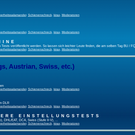
herheitssalamander
,
Schienenschreck
,
kirax
,
Moderatoren
herheitssalamander
,
Schienenschreck
,
kirax
,
Moderatoren
MINE
ests veröffentlicht werden. So lassen sich leichter Leute finden, die am selben Tag BU / FQ
herheitssalamander
,
Schienenschreck
,
kirax
,
Moderatoren
, Austrian, Swiss, etc.)
gen
herheitssalamander
,
Schienenschreck
,
kirax
,
Moderatoren
im DLR
herheitssalamander
,
Schienenschreck
,
kirax
,
Moderatoren
TERE EINSTELLUNGSTESTS
), DHL/EAT, DCA, Swiss (Stufe II-V), ...
herheitssalamander
,
Schienenschreck
,
kirax
,
Moderatoren