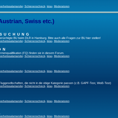
herheitssalamander
,
Schienenschreck
,
kirax
,
Moderatoren
Austrian, Swiss etc.)
RSUCHUNG
 berüchtigte BU beim DLR in Hamburg. Bitte auch alle Fragen zur BU hier stellen!
herheitssalamander
,
Schienenschreck
,
kirax
,
Moderatoren
ON
irmenqualifikation (FQ) finden sie in diesem Forum.
herheitssalamander
,
Schienenschreck
,
kirax
,
Moderatoren
herheitssalamander
,
Schienenschreck
,
kirax
,
Moderatoren
 Fluggesellschaften, die nicht in die obige Kategorie passen (z.B. GAPF-Test, Weiß-Test)
herheitssalamander
,
Schienenschreck
,
kirax
,
Moderatoren
herheitssalamander
,
Schienenschreck
,
kirax
,
Moderatoren
.
herheitssalamander
,
Schienenschreck
,
kirax
,
Moderatoren