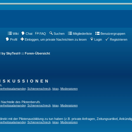
Wiki
Chat
FAQ
Suchen
Mitgliederliste
Benutzergruppen
Profil
Einloggen, um private Nachrichten zu lesen
Login
Registrieren
d by SkyTest® :: Foren-Übersicht
ISKUSSIONEN
n.
herheitssalamander
,
Schienenschreck
,
kirax
,
Moderatoren
 Nachteile des Pilotenberufs.
herheitssalamander
,
Schienenschreck
,
kirax
,
Moderatoren
direkt mit der Pilotenausbildung zu tun haben (z.B. private Anfragen, Zeitungsartikel, Ankündi
herheitssalamander
,
Schienenschreck
,
kirax
,
Moderatoren