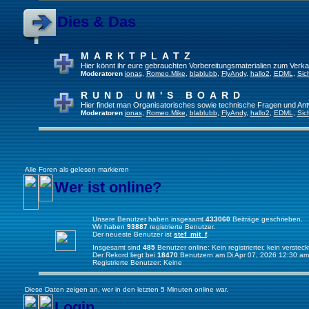
Dies & Das
MARKTPLATZ
Hier könnt ihr eure gebrauchten Vorbereitungsmaterialien zum Verkau
Moderatoren
jonas
,
Romeo.Mike
,
blablubb
,
FlyAndy
,
hallo2
,
EDML
,
Sic
RUND UM'S BOARD
Hier findet man Organisatorisches sowie technische Fragen und Ant
Moderatoren
jonas
,
Romeo.Mike
,
blablubb
,
FlyAndy
,
hallo2
,
EDML
,
Sic
Alle Foren als gelesen markieren
Wer ist online?
Unsere Benutzer haben insgesamt
433060
Beiträge geschrieben.
Wir haben
93887
registrierte Benutzer.
Der neueste Benutzer ist
stef_mit_f
.
Insgesamt sind
485
Benutzer online: Kein registrierter, kein verste
Der Rekord liegt bei
18470
Benutzern am Di Apr 07, 2026 12:30 am
Registrierte Benutzer: Keine
Diese Daten zeigen an, wer in den letzten 5 Minuten online war.
Login