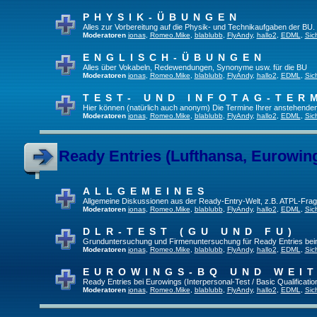
PHYSIK-ÜBUNGEN
Alles zur Vorbereitung auf die Physik- und Technikaufgaben der BU.
Moderatoren
jonas
,
Romeo.Mike
,
blablubb
,
FlyAndy
,
hallo2
,
EDML
,
Sic
ENGLISCH-ÜBUNGEN
Alles über Vokabeln, Redewendungen, Synonyme usw. für die BU
Moderatoren
jonas
,
Romeo.Mike
,
blablubb
,
FlyAndy
,
hallo2
,
EDML
,
Sic
TEST- UND INFOTAG-TER
Hier können (natürlich auch anonym) Die Termine Ihrer anstehenden T
Moderatoren
jonas
,
Romeo.Mike
,
blablubb
,
FlyAndy
,
hallo2
,
EDML
,
Sic
Ready Entries (Lufthansa, Eurowings
ALLGEMEINES
Allgemeine Diskussionen aus der Ready-Entry-Welt, z.B. ATPL-Fra
Moderatoren
jonas
,
Romeo.Mike
,
blablubb
,
FlyAndy
,
hallo2
,
EDML
,
Sic
DLR-TEST (GU UND FU)
Grunduntersuchung und Firmenuntersuchung für Ready Entries be
Moderatoren
jonas
,
Romeo.Mike
,
blablubb
,
FlyAndy
,
hallo2
,
EDML
,
Sic
EUROWINGS-BQ UND WEI
Ready Entries bei Eurowings (Interpersonal-Test / Basic Qualification
Moderatoren
jonas
,
Romeo.Mike
,
blablubb
,
FlyAndy
,
hallo2
,
EDML
,
Sic