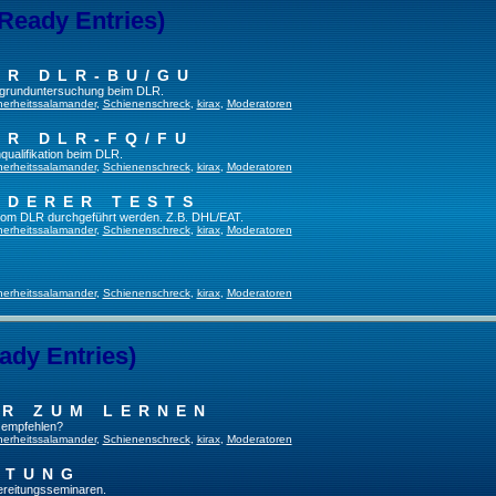
 Ready Entries)
ER DLR-BU/GU
fsgrunduntersuchung beim DLR.
herheitssalamander
,
Schienenschreck
,
kirax
,
Moderatoren
ER DLR-FQ/FU
qualifikation beim DLR.
herheitssalamander
,
Schienenschreck
,
kirax
,
Moderatoren
NDERER TESTS
t vom DLR durchgeführt werden. Z.B. DHL/EAT.
herheitssalamander
,
Schienenschreck
,
kirax
,
Moderatoren
herheitssalamander
,
Schienenschreck
,
kirax
,
Moderatoren
ady Entries)
UR ZUM LERNEN
u empfehlen?
herheitssalamander
,
Schienenschreck
,
kirax
,
Moderatoren
ITUNG
bereitungsseminaren.