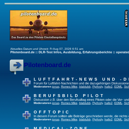
Aktuelles Datum und Uhrzeit: Fr Aug 07, 2026 6:51 am
Pilotenboard.de :: DLR-Test Infos, Ausbildung, Erfahrungsberichte :: operate
Pilotenboard.de
LUFTFAHRT-NEWS UND -D
Forum für Luftfahrt-Nachrichten und die dazugehörigen Diskussione
Moderatoren
jonas
,
Romeo.Mike
,
blablubb
,
FlyAndy
,
hallo2
,
EDML
,
Sic
BERUFSBILD PILOT
Diskussion z.B. über den Berufsalltag eines Piloten oder die Vor- und
Moderatoren
jonas
,
Romeo.Mike
,
blablubb
,
FlyAndy
,
hallo2
,
EDML
,
Sic
OFFTOPIC
In diesem Forum sollten alle Beiträge geschrieben werde, die nichts 
Moderatoren
jonas
,
Romeo.Mike
,
blablubb
,
FlyAndy
,
hallo2
,
EDML
,
Sic
MEDICAL-ZONE