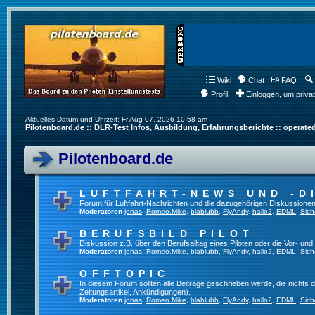
Wiki
Chat
FAQ
Profil
Einloggen, um priva
Aktuelles Datum und Uhrzeit: Fr Aug 07, 2026 10:58 am
Pilotenboard.de :: DLR-Test Infos, Ausbildung, Erfahrungsberichte :: operate
Pilotenboard.de
LUFTFAHRT-NEWS UND -D
Forum für Luftfahrt-Nachrichten und die dazugehörigen Diskussionen
Moderatoren
jonas
,
Romeo.Mike
,
blablubb
,
FlyAndy
,
hallo2
,
EDML
,
Sich
BERUFSBILD PILOT
Diskussion z.B. über den Berufsalltag eines Piloten oder die Vor- und
Moderatoren
jonas
,
Romeo.Mike
,
blablubb
,
FlyAndy
,
hallo2
,
EDML
,
Sich
OFFTOPIC
In diesem Forum sollten alle Beiträge geschrieben werde, die nichts d
Zeitungsartikel, Ankündigungen).
Moderatoren
jonas
,
Romeo.Mike
,
blablubb
,
FlyAndy
,
hallo2
,
EDML
,
Sich