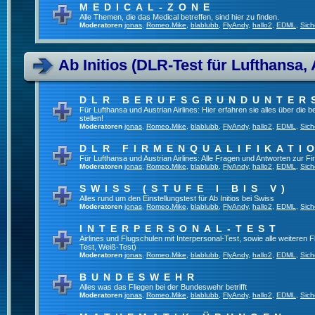
MEDICAL-ZONE
Alle Themen, die das Medical betreffen, sind hier zu finden.
Moderatoren
jonas
,
Romeo.Mike
,
blablubb
,
FlyAndy
,
hallo2
,
EDML
,
Sich
Ab Initios (DLR-Test für Lufthansa, 
DLR BERUFSGRUNDUNTER
Für Lufthansa und Austrian Airlines: Hier erfahren sie alles über die
stellen!
Moderatoren
jonas
,
Romeo.Mike
,
blablubb
,
FlyAndy
,
hallo2
,
EDML
,
Sich
DLR FIRMENQUALIFIKATI
Für Lufthansa und Austrian Airlines: Alle Fragen und Antworten zur Fi
Moderatoren
jonas
,
Romeo.Mike
,
blablubb
,
FlyAndy
,
hallo2
,
EDML
,
Sich
SWISS (STUFE I BIS V)
Alles rund um den Einstellungstest für Ab Initios bei Swiss
Moderatoren
jonas
,
Romeo.Mike
,
blablubb
,
FlyAndy
,
hallo2
,
EDML
,
Sich
INTERPERSONAL-TEST
Airlines und Flugschulen mit Interpersonal-Test, sowie alle weiteren 
Test, Weiß-Test)
Moderatoren
jonas
,
Romeo.Mike
,
blablubb
,
FlyAndy
,
hallo2
,
EDML
,
Sich
BUNDESWEHR
Alles was das Fliegen bei der Bundeswehr betrifft
Moderatoren
jonas
,
Romeo.Mike
,
blablubb
,
FlyAndy
,
hallo2
,
EDML
,
Sich