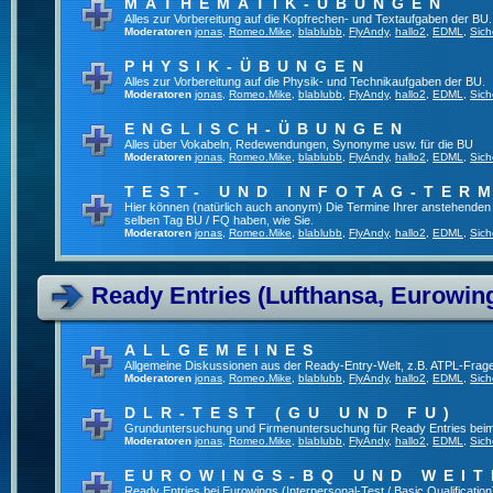
MATHEMATIK-ÜBUNGEN
Alles zur Vorbereitung auf die Kopfrechen- und Textaufgaben der BU.
Moderatoren
jonas
,
Romeo.Mike
,
blablubb
,
FlyAndy
,
hallo2
,
EDML
,
Sich
PHYSIK-ÜBUNGEN
Alles zur Vorbereitung auf die Physik- und Technikaufgaben der BU.
Moderatoren
jonas
,
Romeo.Mike
,
blablubb
,
FlyAndy
,
hallo2
,
EDML
,
Sich
ENGLISCH-ÜBUNGEN
Alles über Vokabeln, Redewendungen, Synonyme usw. für die BU
Moderatoren
jonas
,
Romeo.Mike
,
blablubb
,
FlyAndy
,
hallo2
,
EDML
,
Sich
TEST- UND INFOTAG-TER
Hier können (natürlich auch anonym) Die Termine Ihrer anstehenden Te
selben Tag BU / FQ haben, wie Sie.
Moderatoren
jonas
,
Romeo.Mike
,
blablubb
,
FlyAndy
,
hallo2
,
EDML
,
Sich
Ready Entries (Lufthansa, Eurowings
ALLGEMEINES
Allgemeine Diskussionen aus der Ready-Entry-Welt, z.B. ATPL-Frag
Moderatoren
jonas
,
Romeo.Mike
,
blablubb
,
FlyAndy
,
hallo2
,
EDML
,
Sich
DLR-TEST (GU UND FU)
Grunduntersuchung und Firmenuntersuchung für Ready Entries bei
Moderatoren
jonas
,
Romeo.Mike
,
blablubb
,
FlyAndy
,
hallo2
,
EDML
,
Sich
EUROWINGS-BQ UND WEIT
Ready Entries bei Eurowings (Interpersonal-Test / Basic Qualification