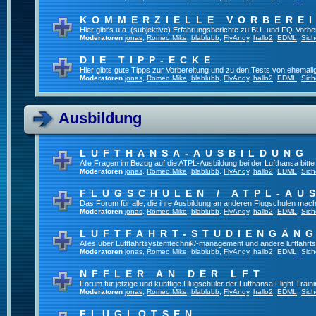
KOMMERZIELLE VORBERE
Hier gibt's u.a. (subjektive) Erfahrungsberichte zu BU- und FQ-Vorb
Moderatoren
jonas
,
Romeo.Mike
,
blablubb
,
FlyAndy
,
hallo2
,
EDML
,
Sich
DIE TIPP-ECKE
Hier gibts gute Tipps zur Vorbereitung und zu den Tests von ehemal
Moderatoren
jonas
,
Romeo.Mike
,
blablubb
,
FlyAndy
,
hallo2
,
EDML
,
Sich
Ausbildung
LUFTHANSA-AUSBILDUNG
Alle Fragen im Bezug auf die ATPL-Ausbildung bei der Lufthansa bitte h
Moderatoren
jonas
,
Romeo.Mike
,
blablubb
,
FlyAndy
,
hallo2
,
EDML
,
Sich
FLUGSCHULEN / ATPL-AU
Das Forum für alle, die ihre Ausbildung an anderen Flugschulen mach
Moderatoren
jonas
,
Romeo.Mike
,
blablubb
,
FlyAndy
,
hallo2
,
EDML
,
Sich
LUFTFAHRT-STUDIENGÄN
Alles über Luftfahrtsystemtechnik/-management und andere luftfahrt
Moderatoren
jonas
,
Romeo.Mike
,
blablubb
,
FlyAndy
,
hallo2
,
EDML
,
Sich
NFFLER AN DER LFT
Forum für jetzige und künftige Flugschüler der Lufthansa Flight Train
Moderatoren
jonas
,
Romeo.Mike
,
blablubb
,
FlyAndy
,
hallo2
,
EDML
,
Sich
FLUGLOTSEN