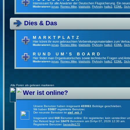
Interessant für alle Anwärter der Deutschen Flugsicherung. Ein neue
Moderatoren
jonas
,
Romeo.Mike
,
blablubb
,
FlyAndy
,
hallo2
,
EDML
,
Sich
Dies & Das
MARKTPLATZ
Hier könnt ihr eure gebrauchten Vorbereitungsmaterialien zum Verkau
Moderatoren
jonas
,
Romeo.Mike
,
blablubb
,
FlyAndy
,
hallo2
,
EDML
,
Sich
RUND UM'S BOARD
Hier findet man Organisatorisches sowie technische Fragen und Ant
Moderatoren
jonas
,
Romeo.Mike
,
blablubb
,
FlyAndy
,
hallo2
,
EDML
,
Sich
Alle Foren als gelesen markieren
Wer ist online?
Unsere Benutzer haben insgesamt
433061
Beiträge geschrieben.
Wir haben
93887
registrierte Benutzer.
Der neueste Benutzer ist
stef_mit_f
.
Insgesamt sind
668
Benutzer online: Ein registrierter, kein versteckter
Der Rekord liegt bei
18470
Benutzern am Di Apr 07, 2026 12:30 am.
Registrierte Benutzer:
benedikt170