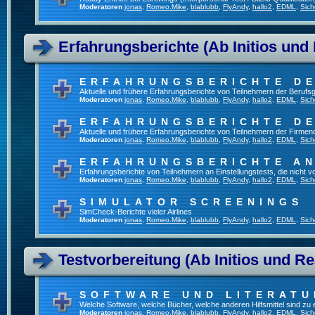
Moderatoren
jonas
,
Romeo.Mike
,
blablubb
,
FlyAndy
,
hallo2
,
EDML
,
Sich
Erfahrungsberichte (Ab Initios und
ERFAHRUNGSBERICHTE DE
Aktuelle und frühere Erfahrungsberichte von Teilnehmern der Beruf
Moderatoren
jonas
,
Romeo.Mike
,
blablubb
,
FlyAndy
,
hallo2
,
EDML
,
Sich
ERFAHRUNGSBERICHTE DE
Aktuelle und frühere Erfahrungsberichte von Teilnehmern der Firmenq
Moderatoren
jonas
,
Romeo.Mike
,
blablubb
,
FlyAndy
,
hallo2
,
EDML
,
Sich
ERFAHRUNGSBERICHTE A
Erfahrungsberichte von Teilnehmern an Einstellungstests, die nicht
Moderatoren
jonas
,
Romeo.Mike
,
blablubb
,
FlyAndy
,
hallo2
,
EDML
,
Sich
SIMULATOR SCREENINGS
SimCheck-Berichte vieler Airlines
Moderatoren
jonas
,
Romeo.Mike
,
blablubb
,
FlyAndy
,
hallo2
,
EDML
,
Sich
Testvorbereitung (Ab Initios und Re
SOFTWARE UND LITERATU
Welche Software, welche Bücher, welche anderen Hilfsmittel sind zu
Moderatoren
jonas
,
Romeo.Mike
,
blablubb
,
FlyAndy
,
hallo2
,
EDML
,
Sich