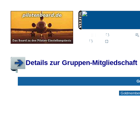
Wiki
Chat
FAQ
Profil
Einloggen, um priva
Pilotenboard.de :: DLR-Test Infos, Ausbildung, Erfahrungsberichte :: operate
Details zur Gruppen-Mitgliedschaft
G
Gruppen ohne deine Mitgliedschaft