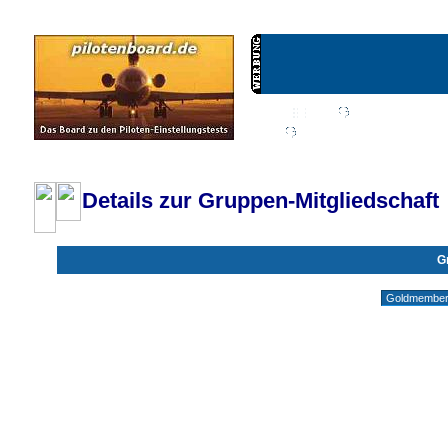
Wiki
Chat
FAQ
Profil
Einloggen, um priva
Pilotenboard.de :: DLR-Test Infos, Ausbildung, Erfahrungsberichte :: operate
Details zur Gruppen-Mitgliedschaft
G
Gruppen ohne deine Mitgliedschaft