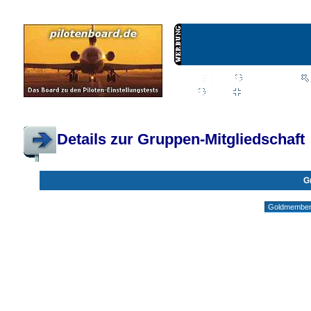
Wiki
Chat
FAQ
Profil
Einloggen, um priva
Pilotenboard.de :: DLR-Test Infos, Ausbildung, Erfahrungsberichte :: operate
Details zur Gruppen-Mitgliedschaft
G
Gruppen ohne deine Mitgliedschaft