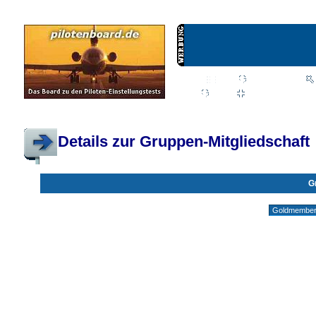
Wiki
Chat
FAQ
Profil
Einloggen, um priva
Pilotenboard.de :: DLR-Test Infos, Ausbildung, Erfahrungsberichte :: operate
Details zur Gruppen-Mitgliedschaft
G
Gruppen ohne deine Mitgliedschaft