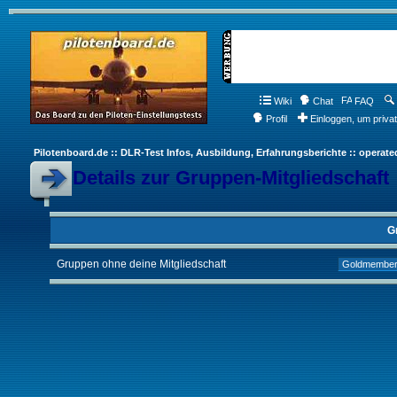
Wiki
Chat
FAQ
Profil
Einloggen, um priva
Pilotenboard.de :: DLR-Test Infos, Ausbildung, Erfahrungsberichte :: operate
Details zur Gruppen-Mitgliedschaft
G
Gruppen ohne deine Mitgliedschaft