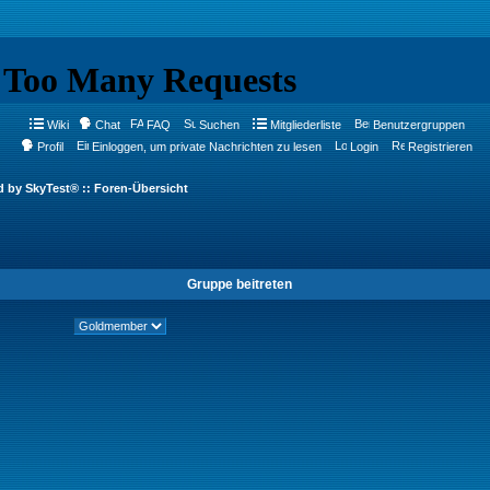
Wiki
Chat
FAQ
Suchen
Mitgliederliste
Benutzergruppen
Profil
Einloggen, um private Nachrichten zu lesen
Login
Registrieren
d by SkyTest® :: Foren-Übersicht
Gruppe beitreten