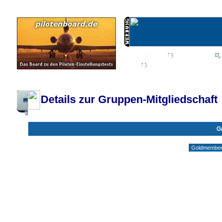
Wiki
Chat
FAQ
Profil
Einloggen, um priva
Pilotenboard.de :: DLR-Test Infos, Ausbildung, Erfahrungsberichte :: operate
Details zur Gruppen-Mitgliedschaft
G
Gruppen ohne deine Mitgliedschaft