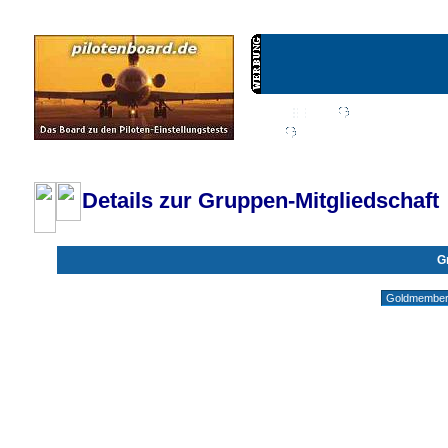
Wiki
Chat
FAQ
Profil
Einloggen, um priva
Pilotenboard.de :: DLR-Test Infos, Ausbildung, Erfahrungsberichte :: operate
Details zur Gruppen-Mitgliedschaft
G
Gruppen ohne deine Mitgliedschaft