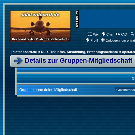
Wiki
Chat
FAQ
Profil
Einloggen, um priva
Pilotenboard.de :: DLR-Test Infos, Ausbildung, Erfahrungsberichte :: operate
Details zur Gruppen-Mitgliedschaft
G
Gruppen ohne deine Mitgliedschaft