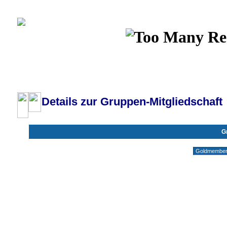
Wiki
Chat
FAQ
Profil
Einloggen, um priva
Pilotenboard.de :: DLR-Test Infos, Ausbildung, Erfahrungsberichte :: operate
Details zur Gruppen-Mitgliedschaft
G
Gruppen ohne deine Mitgliedschaft