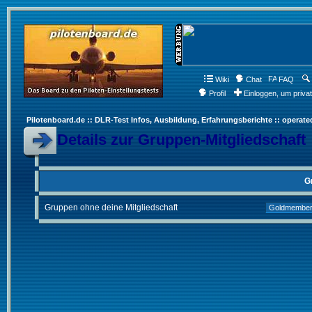
Wiki
Chat
FAQ
Profil
Einloggen, um priva
Pilotenboard.de :: DLR-Test Infos, Ausbildung, Erfahrungsberichte :: operate
Details zur Gruppen-Mitgliedschaft
G
Gruppen ohne deine Mitgliedschaft