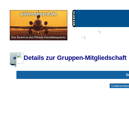
Wiki
Chat
FAQ
Profil
Einloggen, um priva
Pilotenboard.de :: DLR-Test Infos, Ausbildung, Erfahrungsberichte :: operate
Details zur Gruppen-Mitgliedschaft
G
Gruppen ohne deine Mitgliedschaft