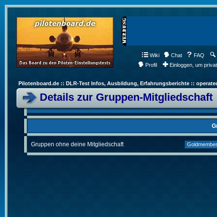
Wiki
Chat
FAQ
Profil
Einloggen, um priva
Pilotenboard.de :: DLR-Test Infos, Ausbildung, Erfahrungsberichte :: operate
Details zur Gruppen-Mitgliedschaft
G
Gruppen ohne deine Mitgliedschaft