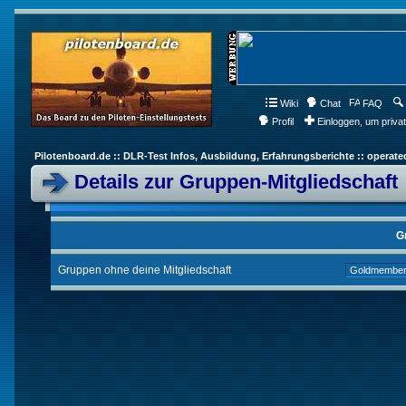
Wiki
Chat
FAQ
Profil
Einloggen, um priva
Pilotenboard.de :: DLR-Test Infos, Ausbildung, Erfahrungsberichte :: operate
Details zur Gruppen-Mitgliedschaft
G
Gruppen ohne deine Mitgliedschaft