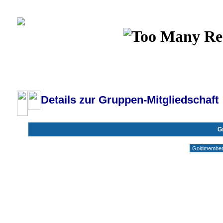
Wiki
Chat
FAQ
Profil
Einloggen, um priva
Pilotenboard.de :: DLR-Test Infos, Ausbildung, Erfahrungsberichte :: operate
Details zur Gruppen-Mitgliedschaft
G
Gruppen ohne deine Mitgliedschaft