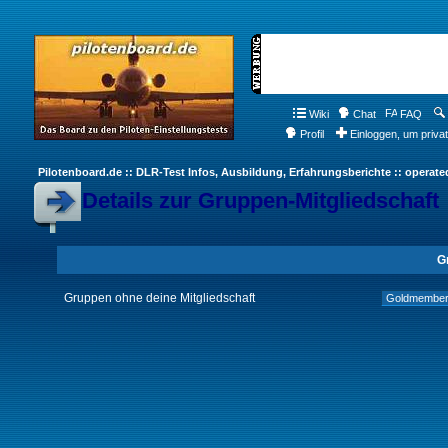
Wiki
Chat
FAQ
Profil
Einloggen, um priva
Pilotenboard.de :: DLR-Test Infos, Ausbildung, Erfahrungsberichte :: operate
Details zur Gruppen-Mitgliedschaft
G
Gruppen ohne deine Mitgliedschaft