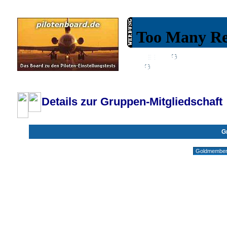
Wiki
Chat
FAQ
Profil
Einloggen, um priva
Pilotenboard.de :: DLR-Test Infos, Ausbildung, Erfahrungsberichte :: operate
Details zur Gruppen-Mitgliedschaft
G
Gruppen ohne deine Mitgliedschaft