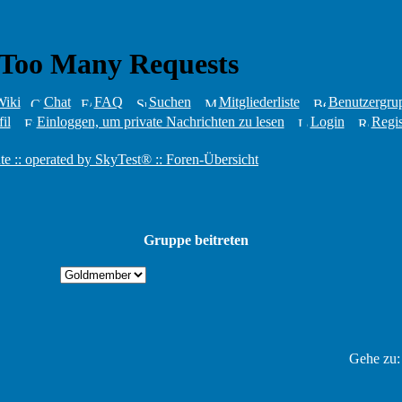
iki
Chat
FAQ
Suchen
Mitgliederliste
Benutzergru
il
Einloggen, um private Nachrichten zu lesen
Login
Regis
te :: operated by SkyTest® :: Foren-Übersicht
Gruppe beitreten
Gehe zu