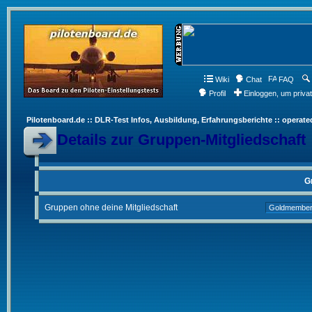
Wiki
Chat
FAQ
Profil
Einloggen, um priva
Pilotenboard.de :: DLR-Test Infos, Ausbildung, Erfahrungsberichte :: operate
Details zur Gruppen-Mitgliedschaft
G
Gruppen ohne deine Mitgliedschaft