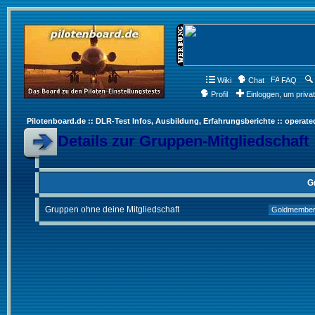
Wiki
Chat
FAQ
Profil
Einloggen, um priva
Pilotenboard.de :: DLR-Test Infos, Ausbildung, Erfahrungsberichte :: operate
Details zur Gruppen-Mitgliedschaft
G
Gruppen ohne deine Mitgliedschaft