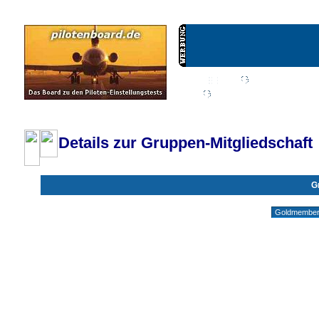
Wiki
Chat
FAQ
Profil
Einloggen, um priva
Pilotenboard.de :: DLR-Test Infos, Ausbildung, Erfahrungsberichte :: operate
Details zur Gruppen-Mitgliedschaft
G
Gruppen ohne deine Mitgliedschaft