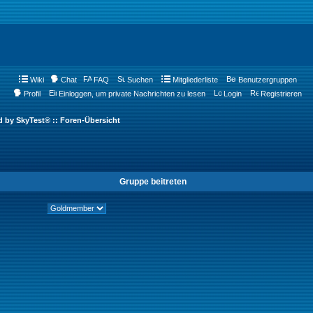
Wiki
Chat
FAQ
Suchen
Mitgliederliste
Benutzergruppen
Profil
Einloggen, um private Nachrichten zu lesen
Login
Registrieren
d by SkyTest® :: Foren-Übersicht
Gruppe beitreten