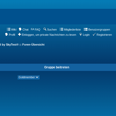
Wiki
Chat
FAQ
Suchen
Mitgliederliste
Benutzergruppen
Profil
Einloggen, um private Nachrichten zu lesen
Login
Registrieren
d by SkyTest® :: Foren-Übersicht
Gruppe beitreten