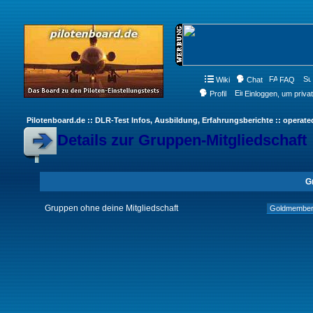
Wiki
Chat
FAQ
Profil
Einloggen, um priva
Pilotenboard.de :: DLR-Test Infos, Ausbildung, Erfahrungsberichte :: operate
Details zur Gruppen-Mitgliedschaft
G
Gruppen ohne deine Mitgliedschaft