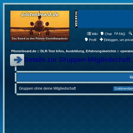
Wiki
Chat
FAQ
Profil
Einloggen, um priva
Pilotenboard.de :: DLR-Test Infos, Ausbildung, Erfahrungsberichte :: operate
Details zur Gruppen-Mitgliedschaft
G
Gruppen ohne deine Mitgliedschaft