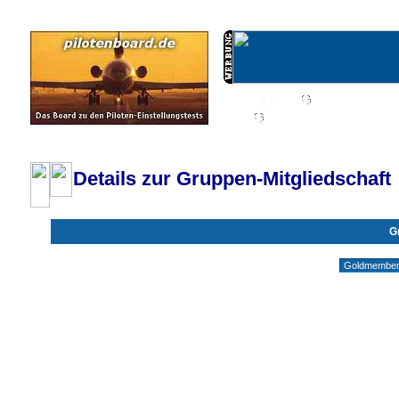
Wiki
Chat
FAQ
Profil
Einloggen, um priva
Pilotenboard.de :: DLR-Test Infos, Ausbildung, Erfahrungsberichte :: operate
Details zur Gruppen-Mitgliedschaft
G
Gruppen ohne deine Mitgliedschaft