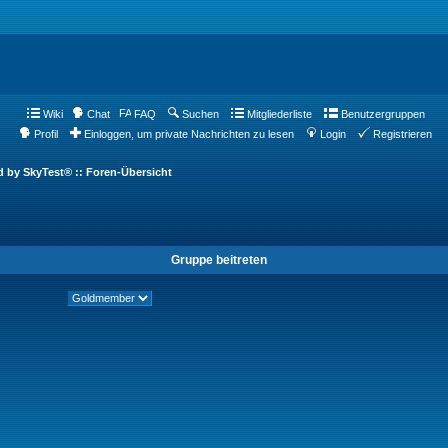
Wiki
Chat
FAQ
Suchen
Mitgliederliste
Benutzergruppen
Profil
Einloggen, um private Nachrichten zu lesen
Login
Registrieren
d by SkyTest® :: Foren-Übersicht
Gruppe beitreten