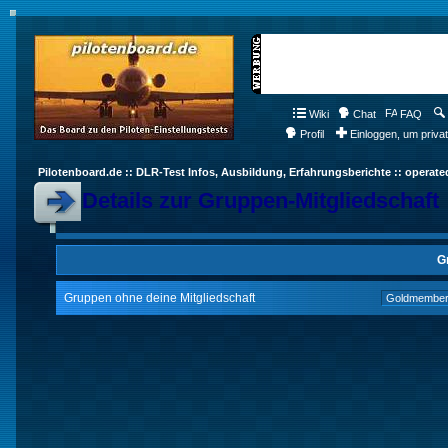
Wiki
Chat
FAQ
Profil
Einloggen, um priva
Pilotenboard.de :: DLR-Test Infos, Ausbildung, Erfahrungsberichte :: operate
Details zur Gruppen-Mitgliedschaft
G
Gruppen ohne deine Mitgliedschaft