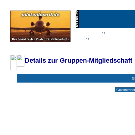
Wiki
Chat
FAQ
Profil
Einloggen, um priva
Pilotenboard.de :: DLR-Test Infos, Ausbildung, Erfahrungsberichte :: operate
Details zur Gruppen-Mitgliedschaft
G
Gruppen ohne deine Mitgliedschaft