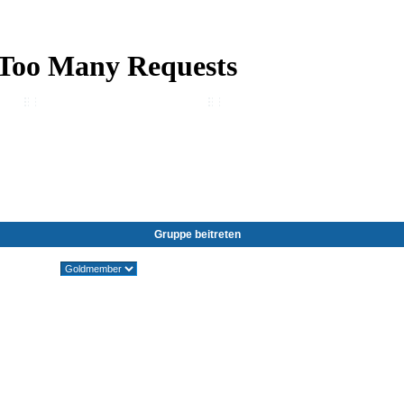
Wiki
Chat
FAQ
Suchen
Mitgliederliste
Benutzergruppen
Profil
Einloggen, um private Nachrichten zu lesen
Login
Registrieren
d by SkyTest® :: Foren-Übersicht
Gruppe beitreten