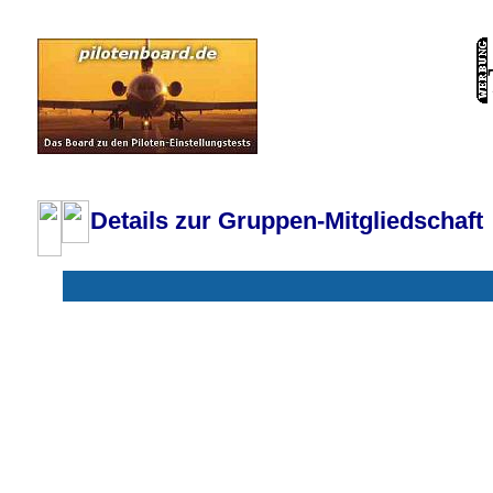
Pilotenboard.de :: DLR-Test Infos, Ausbildung, Erfahrungsberichte :: operate
Details zur Gruppen-Mitgliedschaft
Gruppen ohne deine Mitgliedschaft