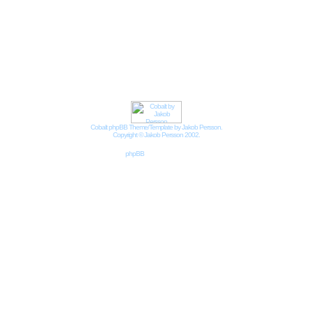
Impressum
Datenschutzbestimmungen nach DSGVO
Cobalt phpBB Theme/Template by Jakob Persson.
Copyright © Jakob Persson 2002.
Powered by
phpBB
© 2001, 2002 phpBB Group