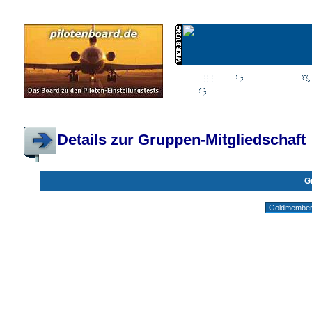
Wiki
Chat
FAQ
Profil
Einloggen, um priva
Pilotenboard.de :: DLR-Test Infos, Ausbildung, Erfahrungsberichte :: operate
Details zur Gruppen-Mitgliedschaft
G
Gruppen ohne deine Mitgliedschaft